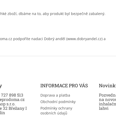
ehké zboží, dbáme na to, aby produkt byl bezpečně zabalený.
.cz podpoříte nadaci Dobrý anděl (www.dobryandel.cz) a
y
INFORMACE PRO VÁS
Novink
0 727 898 513
Pozvedně
Doprava a platba
eprodoma.cz
na novo
Obchodní podmínky
op s.r.o.
inhalač
e 32 Břežany I
lahvi
Podmínky ochrany
lín
osobních údajů