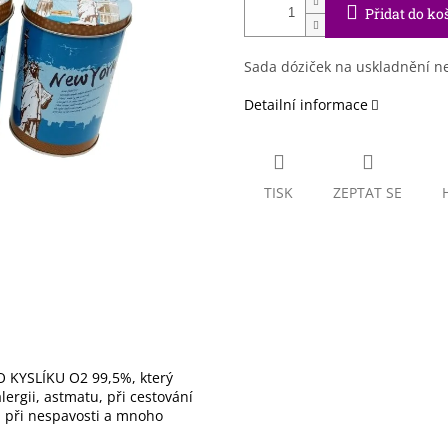
Přidat do ko
Sada dóziček na uskladnění ne
Detailní informace
TISK
ZEPTAT SE
 KYSLÍKU O2 99,5%, který
ergii, astmatu, při cestování
), při nespavosti a mnoho