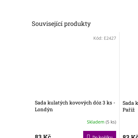
Související produkty
Kód:
E2427
Sada kulatých kovových dóz 3 ks -
Sada k
Londýn
Paříž
Skladem
(5 ks)
83 Kč
83 K
Do košíku