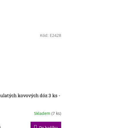
Kód:
E2428
ulatých kovových dóz 3 ks -
Skladem
(7 ks)
č
Do košíku