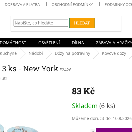
DOPRAVA A PLATBA
OBCHODNÍ PODMÍNKY
PODMÍNKY OC
HLEDAT
DOMÁCNOST
OSVĚTLENÍ
DÍLNA
ZÁBAVA A HRAČK
Kuchyně
Nádobí
Dózy na potraviny
Kovové dózy
 3 ks - New York
E2426
Hutr
83 Kč
Měrná
Skladem
(6 ks)
cena:
Můžeme doručit do:
10.8.2026