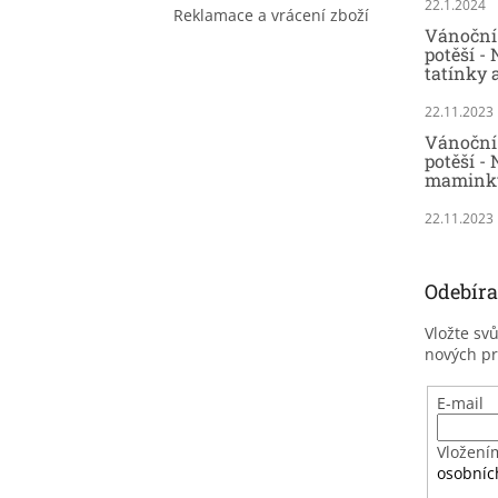
22.1.2024
Reklamace a vrácení zboží
Vánoční 
potěší -
tatínky 
22.11.2023
Vánoční 
potěší - 
maminky
22.11.2023
Odebíra
Vložte sv
nových p
E-mail
Vložení
osobníc