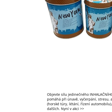
Objevte sílu jedinečného INHALAČNÍHO
pomáhá při únavě, vyčerpání, stresu, al
(horské túry, létání, řízení automobilu
dalších. Nyní v akci >>