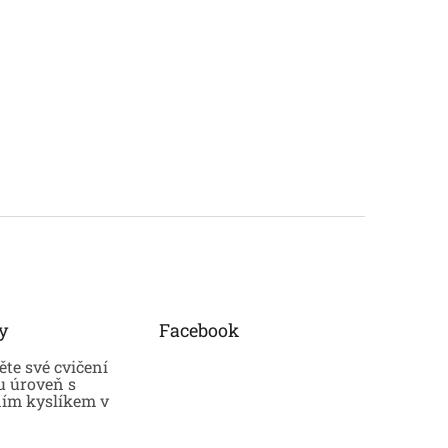
y
Facebook
te své cvičení
u úroveň s
ním kyslíkem v