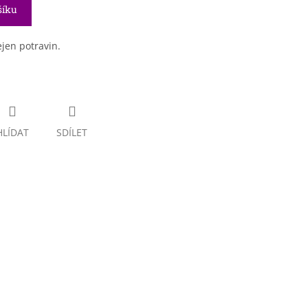
šíku
jen potravin.
HLÍDAT
SDÍLET