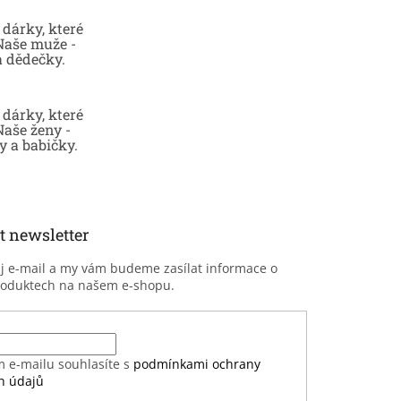
dárky, které
 Naše muže -
a dědečky.
dárky, které
Naše ženy -
 a babičky.
t newsletter
ůj e-mail a my vám budeme zasílat informace o
roduktech na našem e-shopu.
m e-mailu souhlasíte s
podmínkami ochrany
h údajů