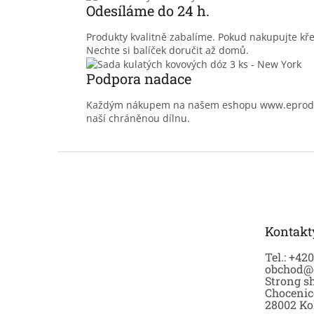
Odesíláme do 24 h.
Produkty kvalitně zabalíme. Pokud nakupujte kř
Nechte si balíček doručit až domů.
Podpora nadace
Každým nákupem na našem eshopu www.eprodoma
naší chráněnou dílnu.
Z
á
p
a
t
Kontakt
í
Tel.: +42
obchod@
Strong sh
Chocenic
28002 Ko