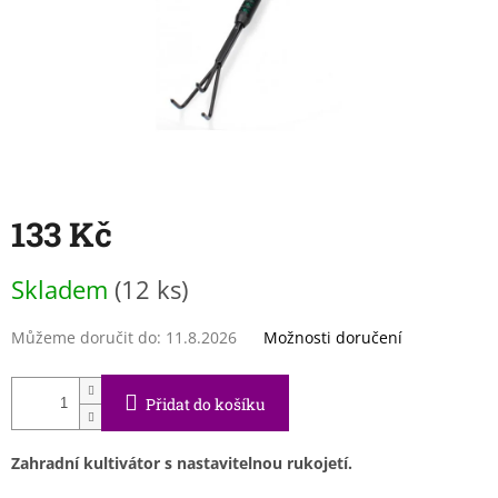
133 Kč
Měrná
Skladem
(12 ks)
cena:
Můžeme doručit do:
11.8.2026
Možnosti doručení
Přidat do košíku
Zahradní kultivátor s nastavitelnou rukojetí.