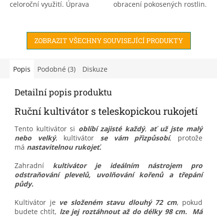
celoroční využití. Úprava
obracení pokosených rostlin.
záhonů a rozmělnění zeminy
pro ně není žádný problém.
Vyzkoušejte sami.
ZOBRAZIT VŠECHNY SOUVISEJÍCÍ PRODUKTY
Popis
Podobné (3)
Diskuze
Detailní popis produktu
Ruční kultivátor s teleskopickou rukojetí
Tento kultivátor si
oblíbí zajisté každý
,
ať už jste malý
nebo velký
, kultivátor
se vám přizpůsobí
, protože
má
nastavitelnou rukojeť.
Zahradní
kultivátor je
ideálním nástrojem pro
odstraňování plevelů, uvolňování kořenů a třepání
půdy.
Kultivátor je
ve složeném stavu dlouhý 72 cm
, pokud
budete chtít,
lze jej roztáhnout až do délky 98 cm. Má