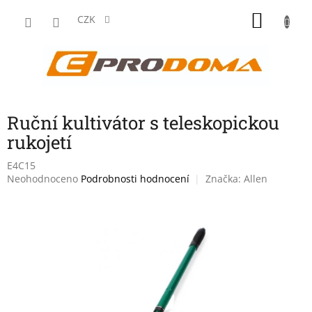
Přejít
NÁKU
na
CZK
obsah
KOŠÍK
Ruční kultivátor s teleskopickou
rukojetí
E4C15
Průměrné
Neohodnoceno
Podrobnosti hodnocení
Značka:
Allen
hodnocení
produktu
je
0,0
z
5
hvězdiček.