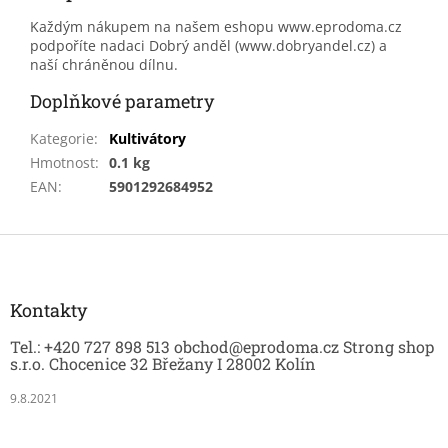
Každým nákupem na našem eshopu www.eprodoma.cz
podpoříte nadaci Dobrý anděl (www.dobryandel.cz) a
naší chráněnou dílnu.
Doplňkové parametry
Kategorie
:
Kultivátory
Hmotnost
:
0.1 kg
EAN
:
5901292684952
Z
á
p
a
Kontakty
t
Tel.: +420 727 898 513 obchod@eprodoma.cz Strong shop
í
s.r.o. Chocenice 32 Břežany I 28002 Kolín
9.8.2021