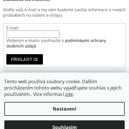
Vložte svůj e-mail a my vám budeme zasílat informace o nových
produktech na našem e-shopu.
E-mail
Vložením e-mailu souhlasíte s
podmínkami ochrany
osobních údajů
PŘIHLÁSIT SE
Tento web používá soubory cookie. Dalším
Záruka spokojenosti
procházením tohoto webu vyjadřujete souhlas s jejich
používáním.. Více informací
zde
.
Nastavení
Vytvořil Shoptet
Souhlasím
Copyright 2026
Eprodoma.cz
. Všechna práva vyhrazena.