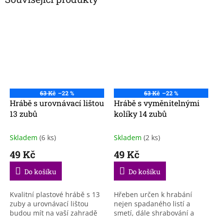
63 Kč
–22 %
63 Kč
–22 %
Hrábě s urovnávací lištou
Hrábě s vyměnitelnými
13 zubů
kolíky 14 zubů
Skladem
(6 ks)
Skladem
(2 ks)
49 Kč
49 Kč
Do košíku
Do košíku
Kvalitní plastové hrábě s 13
Hřeben určen k hrabání
zuby a urovnávací lištou
nejen spadaného listí a
budou mít na vaší zahradě
smetí, dále shrabování a