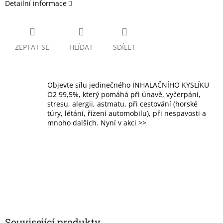
Detailní informace
ZEPTAT SE
HLÍDAT
SDÍLET
Objevte sílu jedinečného INHALAČNÍHO KYSLÍKU
O2 99,5%, který pomáhá při únavě, vyčerpání,
stresu, alergii, astmatu, při cestování (horské
túry, létání, řízení automobilu), při nespavosti a
mnoho dalších. Nyní v akci >>
Související produkty