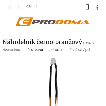
Přejít
NÁKU
na
CZK
obsah
KOŠÍK
Náhrdelník černo-oranžový
E98404
Průměrné
Neohodnoceno
Podrobnosti hodnocení
Značka:
Gpol
hodnocení
produktu
je
0,0
z
5
hvězdiček.