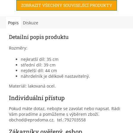
ZOBRAZIT VŠECHNY SOUVISEJÍCÍ PRODUKTY
Popis
Diskuze
Detailní popis produktu
Rozměry:
nejkratší díl: 35 cm
střední díl: 39 cm
nejdelší díl: 44 cm
náhrdelník je délkově nastavitelný.
Materiál: lakovaná ocel.
Individuální přístup
Pokud máte dotaz, nebojte se zavolat nebo napsat. Rádi
Vám poradíme a pomůžeme s výběrem zboží.
obchod@eprodoma.cz, tel.:792703558
Zákazníky ověřený eshop