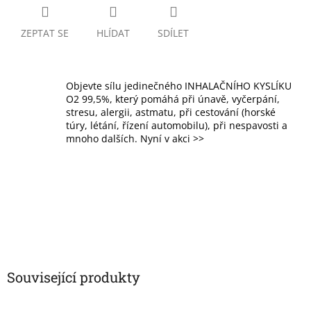
ZEPTAT SE
HLÍDAT
SDÍLET
Objevte sílu jedinečného INHALAČNÍHO KYSLÍKU
O2 99,5%, který pomáhá při únavě, vyčerpání,
stresu, alergii, astmatu, při cestování (horské
túry, létání, řízení automobilu), při nespavosti a
mnoho dalších. Nyní v akci >>
Související produkty