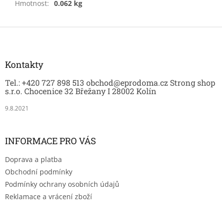
Hmotnost
:
0.062 kg
Z
á
p
a
Kontakty
t
Tel.: +420 727 898 513 obchod@eprodoma.cz Strong shop
í
s.r.o. Chocenice 32 Břežany I 28002 Kolín
9.8.2021
INFORMACE PRO VÁS
Doprava a platba
Obchodní podmínky
Podmínky ochrany osobních údajů
Reklamace a vrácení zboží