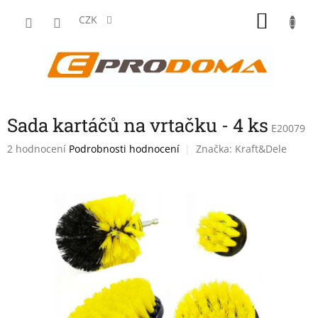
Přejít
NÁKU
na
CZK
obsah
KOŠÍK
Sada kartáčů na vrtačku - 4 ks
E20079
Průměrné
2 hodnocení
Podrobnosti hodnocení
Značka:
Kraft&Dele
hodnocení
produktu
je
4,0
z
5
hvězdiček.