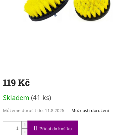
119 Kč
Měrná
Skladem
(41 ks)
cena:
Můžeme doručit do:
11.8.2026
Možnosti doručení
Přidat do košíku