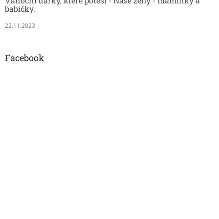
Vánoční dárky, které potěší - Naše ženy - maminky a
babičky.
22.11.2023
Facebook