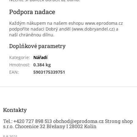
Podpora nadace
Každým nákupem na našem eshopu www.eprodoma.cz
podpoříte nadaci Dobrý anděl (www.dobryandel.cz) a
naší chráněnou dílnu.
Doplňkové parametry
Kategorie
:
Nářadí
Hmotnost
:
0.384 kg
EAN
:
5903175339751
Z
á
p
a
Kontakty
t
Tel.: +420 727 898 513 obchod@eprodoma.cz Strong shop
í
s.r.o. Chocenice 32 Břežany I 28002 Kolín
9.8.2021