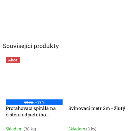
Související produkty
Akce
69 Kč
–37 %
Protahovací spirála na
Svinovací metr 2m - žlutý
čištění odpadního
potrubí 3 m
Skladem
(36 ks)
Skladem
(3 ks)