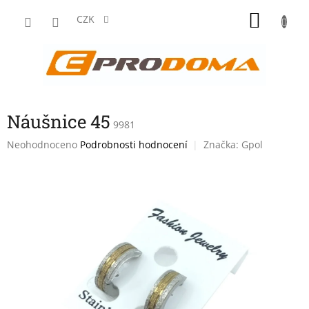
Přejít
NÁKU
na
CZK
obsah
KOŠÍK
Náušnice 45
9981
Průměrné
Neohodnoceno
Podrobnosti hodnocení
Značka:
Gpol
hodnocení
produktu
je
0,0
z
5
hvězdiček.