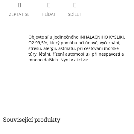
ZEPTAT SE
HLÍDAT
SDÍLET
Objevte sílu jedinečného INHALAČNÍHO KYSLÍKU
O2 99,5%, který pomáhá při únavě, vyčerpání,
stresu, alergii, astmatu, při cestování (horské
túry, létání, řízení automobilu), při nespavosti a
mnoho dalších. Nyní v akci >>
Související produkty