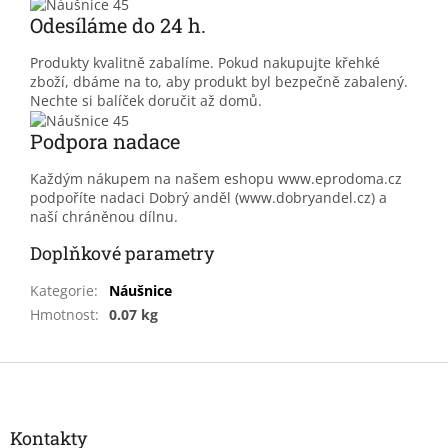
Odesíláme do 24 h.
Produkty kvalitně zabalíme. Pokud nakupujte křehké
zboží, dbáme na to, aby produkt byl bezpečně zabalený.
Nechte si balíček doručit až domů.
Podpora nadace
Každým nákupem na našem eshopu www.eprodoma.cz
podpoříte nadaci Dobrý anděl (www.dobryandel.cz) a
naší chráněnou dílnu.
Doplňkové parametry
Kategorie
:
Náušnice
Hmotnost
:
0.07 kg
Z
á
p
a
Kontakty