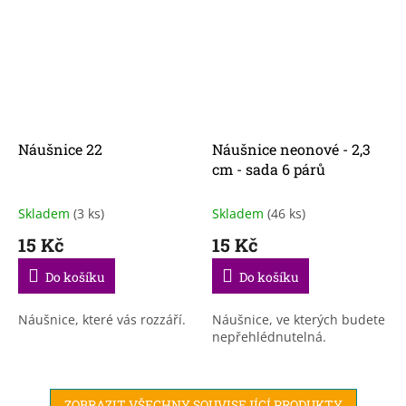
Náušnice 22
Náušnice neonové - 2,3
cm - sada 6 párů
Skladem
(3 ks)
Skladem
(46 ks)
15 Kč
15 Kč
Do košíku
Do košíku
Náušnice, které vás rozzáří.
Náušnice, ve kterých budete
nepřehlédnutelná.
ZOBRAZIT VŠECHNY SOUVISEJÍCÍ PRODUKTY