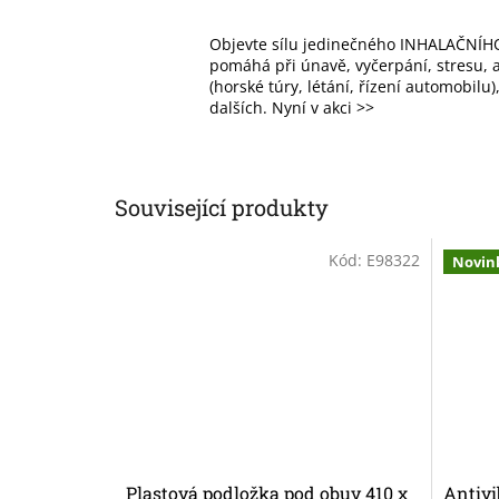
Objevte sílu jedinečného INHALAČNÍHO
pomáhá při únavě, vyčerpání, stresu, al
(horské túry, létání, řízení automobilu
dalších. Nyní v akci >>
Související produkty
Kód:
E98322
Novin
Plastová podložka pod obuv 410 x
Antivi