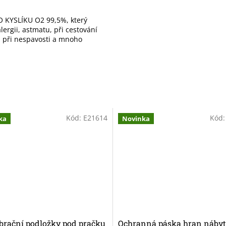
 KYSLÍKU O2 99,5%, který
ergii, astmatu, při cestování
), při nespavosti a mnoho
Kód:
E21614
Kód
ka
Novinka
brační podložky pod pračku
Ochranná páska hran nábyt