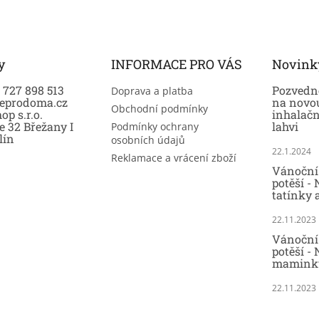
y
INFORMACE PRO VÁS
Novink
0 727 898 513
Pozvedně
Doprava a platba
eprodoma.cz
na novo
Obchodní podmínky
op s.r.o.
inhalač
e 32 Břežany I
lahvi
Podmínky ochrany
lín
osobních údajů
22.1.2024
Reklamace a vrácení zboží
Vánoční 
potěší -
tatínky 
22.11.2023
Vánoční 
potěší - 
maminky
22.11.2023