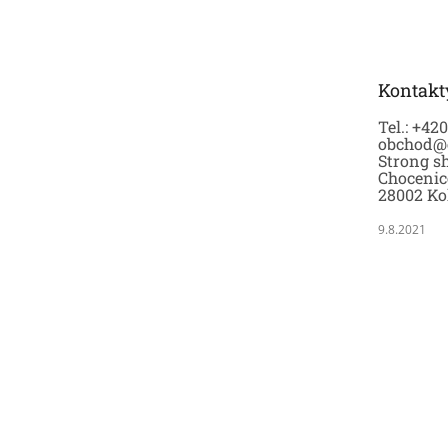
á
p
a
t
Kontakt
í
Tel.: +42
obchod@
Strong sh
Chocenic
28002 Ko
9.8.2021