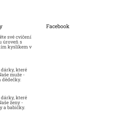
y
Facebook
te své cvičení
u úroveň s
ním kyslíkem v
dárky, které
 Naše muže -
a dědečky.
dárky, které
Naše ženy -
 a babičky.