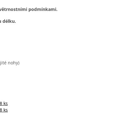
povětrnostními podmínkami.
u délku.
jité nohy)