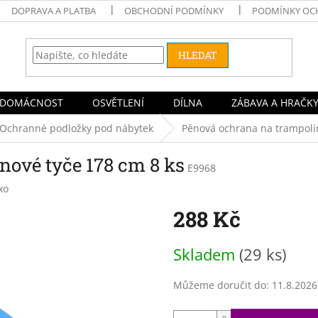
DOPRAVA A PLATBA
OBCHODNÍ PODMÍNKY
PODMÍNKY OC
HLEDAT
DOMÁCNOST
OSVĚTLENÍ
DÍLNA
ZÁBAVA A HRAČK
Ochranné podložky pod nábytek
Pěnová ochrana na trampolín
nové tyče 178 cm 8 ks
E9968
xo
288 Kč
Měrná
Skladem
(29 ks)
cena:
Můžeme doručit do:
11.8.2026