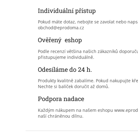
Individuální přístup
Pokud máte dotaz, nebojte se zavolat nebo nap
obchod@eprodoma.cz
Ověřený eshop
Podle recenzí většina našich zákazníků doporu
přistupujeme individuálně.
Odesíláme do 24 h.
Produkty kvalitně zabalíme. Pokud nakupujte kř
Nechte si balíček doručit až domů.
Podpora nadace
Každým nákupem na našem eshopu www.eprodoma
naší chráněnou dílnu.
Z