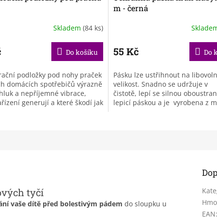
m - černá
Skladem
(84 ks)
Sklade
č
55 Kč
Do košíku
Do 
rační podložky pod nohy praček
Pásku lze ustřihnout na libovol
ch domácích spotřebičů výrazně
velikost. Snadno se udržuje v
 hluk a nepříjemné vibrace,
čistotě, lepí se silnou oboustra
ařízení generují a které škodí jak
lepicí páskou a je vyrobena z m
ům, tak i...
voděodolné a pružné pěny.
Dop
vých tyčí
Kate
Hmo
ní vaše dítě
před bolestivým pádem
do sloupku u
EAN