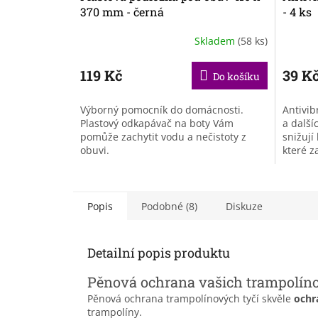
370 mm - černá
- 4 ks
Skladem
(58 ks)
119 Kč
39 K
Do košíku
Výborný pomocník do domácnosti.
Antivib
Plastový odkapávač na boty Vám
a další
pomůže zachytit vodu a nečistoty z
snižují
obuvi.
které z
uživatel
Popis
Podobné (8)
Diskuze
Detailní popis produktu
Pěnová ochrana vašich trampolíno
Pěnová ochrana trampolínových tyčí skvěle
ochrá
trampolíny.