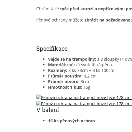
Chrání také
tyče před korozí a nepříznivými 
Pěnové ochrany můžete
zkrátit na požadovano
Specifikace
Vejde se na trampolíny:
s 8 sloupky (4 dvo
Materiál:
měkká syntetická pěna
Rozměry:
8 ks 78cm + 8 ks 100cm
Průměr pouzdra:
4,2 cm
Průměr otvoru:
3cm
Hmotnost 1 kus:
15g
V balení
16 ks pěnových ochran