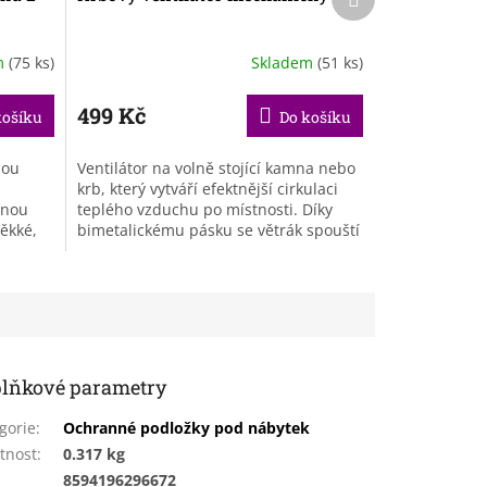
produkt
m
(75 ks)
Skladem
(51 ks)
499 Kč
košíku
Do košíku
nou
Ventilátor na volně stojící kamna nebo
krb, který vytváří efektnější cirkulaci
nnou
teplého vzduchu po místnosti. Díky
ěkké,
bimetalickému pásku se větrák spouští
pomocí horkého vzduchu a...
lňkové parametry
gorie
:
Ochranné podložky pod nábytek
tnost
:
0.317 kg
:
8594196296672