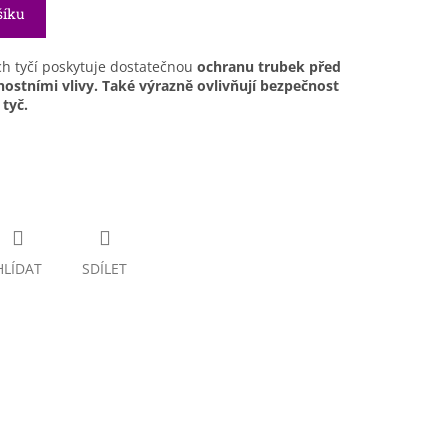
šíku
h tyčí poskytuje dostatečnou
ochranu trubek před
ostními vlivy.
Také výrazně ovlivňují bezpečnost
 tyč.
HLÍDAT
SDÍLET