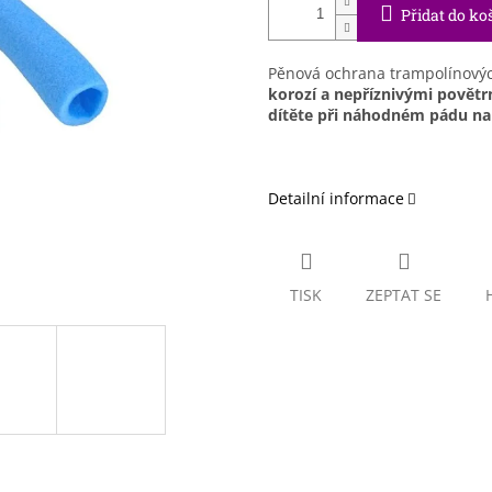
Přidat do ko
Pěnová ochrana trampolínovýc
korozí a nepříznivými povětrn
dítěte při náhodném pádu na
Detailní informace
TISK
ZEPTAT SE