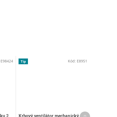
:
E98424
Kód:
E8951
Tip
Další
ku 2
Krbový ventilátor mechanický