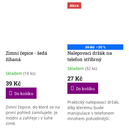
Akce
39 Kč
–30 %
Zimní čepice - šedá
Nalepovací držák na
žíhaná
telefon stříbrný
Skladem
(32 ks)
Průměrné
Skladem
(10 ks)
hodnocení
27 Kč
produktu
39 Kč
je
Do košíku
4,0
Do košíku
z
5
Praktický nalepovací držák,
Zimní čepice, do které se na
hvězdiček.
díky kterému bude
první pohled zamilujete. Je
manipulace s telefonem
módní a zahřeje i v tuhé
mnohem pohodlnější.
zimě.