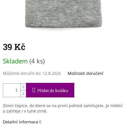
39 Kč
Měrná
Skladem
(4 ks)
cena:
Můžeme doručit do:
12.8.2026
Možnosti doručení
Přidat do košíku
Zimní čepice, do které se na první pohled zamilujete. Je módní
a zahřeje i v tuhé zimě.
Detailní informace