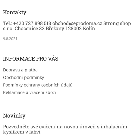
p
a
Kontakty
t
Tel.: +420 727 898 513 obchod@eprodoma.cz Strong shop
í
s.r.o. Chocenice 32 Břežany I 28002 Kolín
9.8.2021
INFORMACE PRO VÁS
Doprava a platba
Obchodní podmínky
Podmínky ochrany osobních údajů
Reklamace a vrácení zboží
Novinky
Pozvedněte své cvičení na novou úroveň s inhalačním
kyslíkem v lahvi