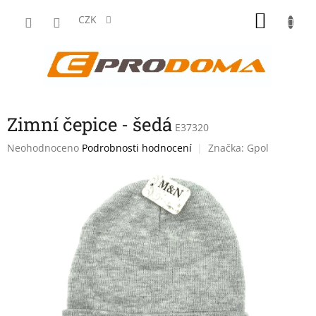
Přejít
NÁKU
na
CZK
obsah
KOŠÍK
Zimní čepice - šedá
E37320
Průměrné
Neohodnoceno
Podrobnosti hodnocení
Značka:
Gpol
hodnocení
produktu
je
0,0
z
5
hvězdiček.