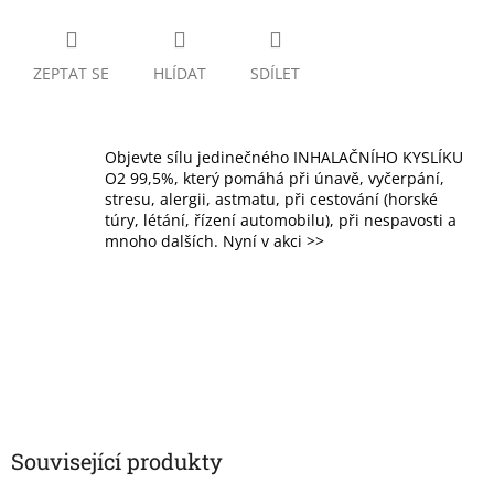
ZEPTAT SE
HLÍDAT
SDÍLET
Objevte sílu jedinečného INHALAČNÍHO KYSLÍKU
O2 99,5%, který pomáhá při únavě, vyčerpání,
stresu, alergii, astmatu, při cestování (horské
túry, létání, řízení automobilu), při nespavosti a
mnoho dalších. Nyní v akci >>
Související produkty