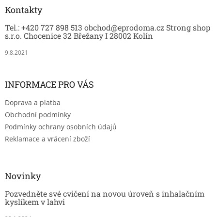
a
Kontakty
t
Tel.: +420 727 898 513 obchod@eprodoma.cz Strong shop
í
s.r.o. Chocenice 32 Břežany I 28002 Kolín
9.8.2021
INFORMACE PRO VÁS
Doprava a platba
Obchodní podmínky
Podmínky ochrany osobních údajů
Reklamace a vrácení zboží
Novinky
Pozvedněte své cvičení na novou úroveň s inhalačním
kyslíkem v lahvi