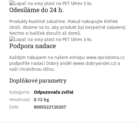
Odesíláme do 24 h.
Produkty kvalitně zabalíme. Pokud nakupujte křehké
zboží, dbáme na to, aby produkt byl bezpečně zabalený.
Nechte si balíček doručit až domů.
Podpora nadace
Každým nákupem na našem eshopu www.eprodoma.cz
podpoříte nadaci Dobrý anděl (www.dobryandel.cz) a
naší chráněnou dílnu.
Doplňkové parametry
Kategorie
:
Odpuzovače zvířat
Hmotnost
:
0.12 kg
EAN
:
8005522120207
Z
á
p