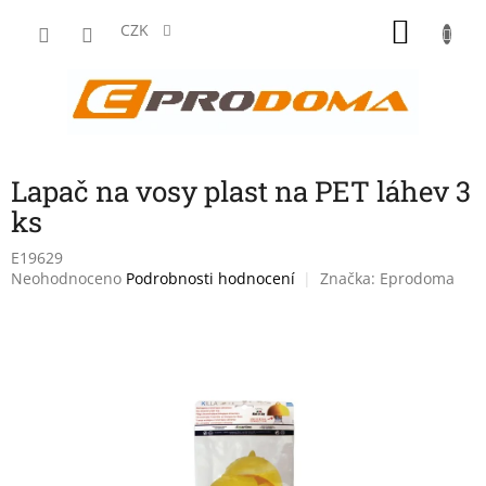
Přejít
NÁKU
na
CZK
obsah
KOŠÍK
Lapač na vosy plast na PET láhev 3
ks
E19629
Průměrné
Neohodnoceno
Podrobnosti hodnocení
Značka:
Eprodoma
hodnocení
produktu
je
0,0
z
5
hvězdiček.