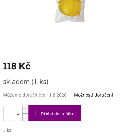
118 Kč
Měrná
skladem
(1 ks)
cena:
Můžeme doručit do:
11.8.2026
Možnosti doručení
Přidat do košíku
3 ks