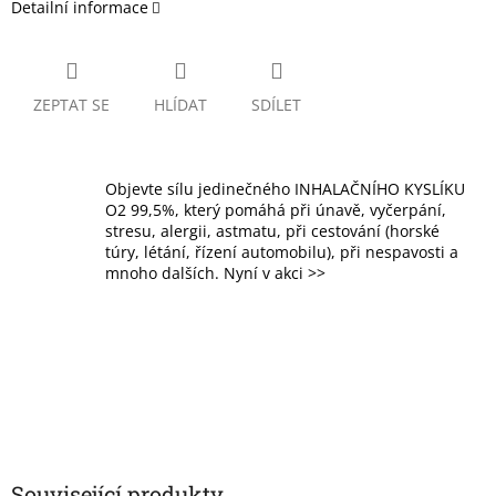
Detailní informace
ZEPTAT SE
HLÍDAT
SDÍLET
Objevte sílu jedinečného INHALAČNÍHO KYSLÍKU
O2 99,5%, který pomáhá při únavě, vyčerpání,
stresu, alergii, astmatu, při cestování (horské
túry, létání, řízení automobilu), při nespavosti a
mnoho dalších. Nyní v akci >>
Související produkty