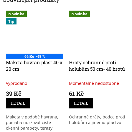
Novinka
Novinka
Tip
94 Kč
–58 %
Maketa havran plast 40 x
Hroty ochranné proti
20 cm
holubům 50 cm- 40 hrotů
Vyprodáno
Momentálně nedostupné
39 Kč
61 Kč
DETAIL
DETAIL
Maketa v podobě havrana,
Ochranné dráty, bodce proti
pomáhá udržovat čisté
holubům a jinému ptactvu.
okenní parapety, terasy,