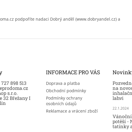
.cz podpoříte nadaci Dobrý anděl (www.dobryandel.cz) a
y
INFORMACE PRO VÁS
Novink
0 727 898 513
Pozvedně
Doprava a platba
eprodoma.cz
na novo
Obchodní podmínky
op s.r.o.
inhalač
e 32 Břežany I
lahvi
Podmínky ochrany
lín
osobních údajů
22.1.2024
Reklamace a vrácení zboží
Vánoční 
potěší -
tatínky 