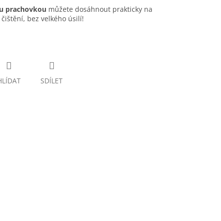
ou prachovkou
můžete dosáhnout prakticky na
čištění, bez velkého úsilí!
HLÍDAT
SDÍLET