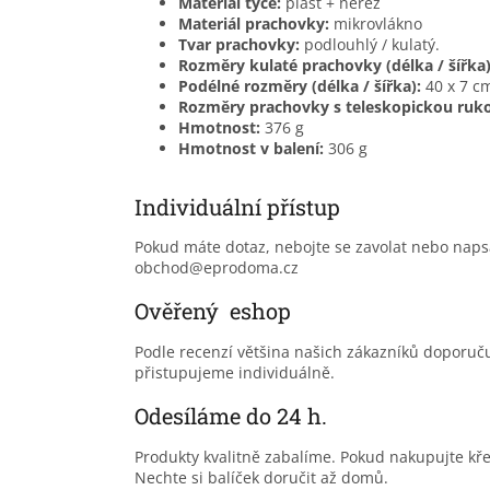
Materiál tyče:
plast + nerez
Materiál prachovky:
mikrovlákno
Tvar prachovky:
podlouhlý / kulatý.
Rozměry kulaté prachovky (délka / šířka)
Podélné rozměry (délka / šířka):
40 x 7 c
Rozměry prachovky s teleskopickou rukoje
Hmotnost:
376 g
Hmotnost v balení:
306 g
Individuální přístup
Pokud máte dotaz, nebojte se zavolat nebo nap
obchod@eprodoma.cz
Ověřený eshop
Podle recenzí většina našich zákazníků doporu
přistupujeme individuálně.
Odesíláme do 24 h.
Produkty kvalitně zabalíme. Pokud nakupujte kř
Nechte si balíček doručit až domů.