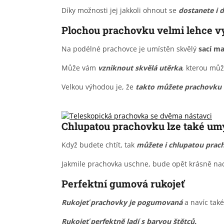
Díky možnosti jej jakkoli ohnout se
dostanete i 
Plochou prachovku velmi lehce vy
Na podélné prachovce je umístěn skvělý
sací ma
Může vám
vzniknout skvělá utěrka
, kterou můž
Velkou výhodou je, že
takto můžete prachovku 
Chlupatou prachovku lze také um
Když budete chtít, tak
můžete i chlupatou prach
Jakmile prachovka uschne, bude opět krásně na
Perfektní gumová rukojeť
Rukojeť prachovky je pogumovaná
a navíc tak
Rukojeť perfektně ladí s barvou štětců.