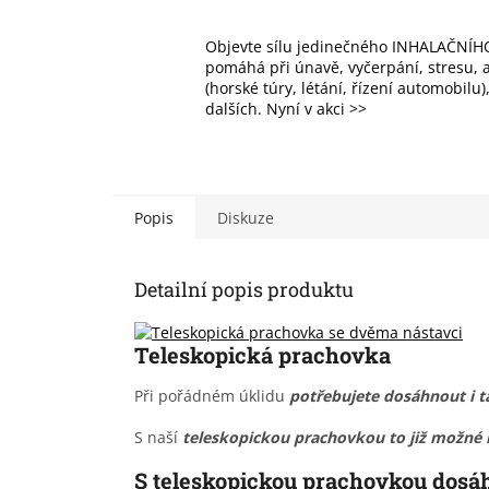
Objevte sílu jedinečného INHALAČNÍHO
pomáhá při únavě, vyčerpání, stresu, al
(horské túry, létání, řízení automobilu
dalších. Nyní v akci >>
Popis
Diskuze
Detailní popis produktu
Teleskopická prachovka
Při pořádném úklidu
potřebujete dosáhnout i 
S naší
teleskopickou prachovkou to již možné 
S teleskopickou prachovkou dosá