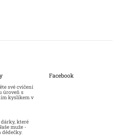
y
Facebook
te své cvičení
u úroveň s
ním kyslíkem v
dárky, které
 Naše muže -
a dědečky.