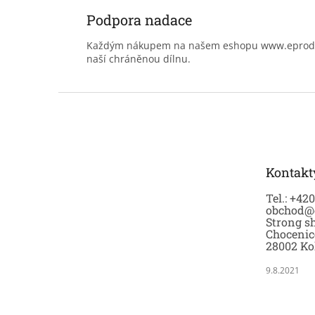
Podpora nadace
Každým nákupem na našem eshopu www.eprodoma
naší chráněnou dílnu.
Z
á
p
a
t
Kontakt
í
Tel.: +42
obchod@
Strong sh
Chocenic
28002 Ko
9.8.2021