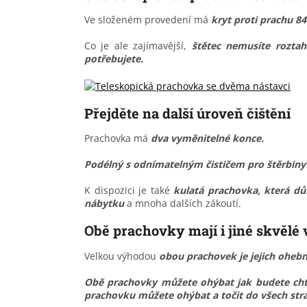
Ve složeném provedení má
kryt proti prachu 8
Co je ale zajímavější,
štětec nemusíte roztah
potřebujete.
Přejděte na další úroveň čištění
Prachovka má
dva vyměnitelné konce.
Podélný s odnímatelným čističem pro štěrbiny
K dispozici je také
kulatá prachovka, která důk
nábytku
a mnoha dalších zákoutí.
Obě prachovky mají i jiné skvělé
Velkou výhodou
obou prachovek je jejich ohebn
Obě prachovky můžete ohýbat jak budete chtí
prachovku můžete ohýbat a točit do všech str