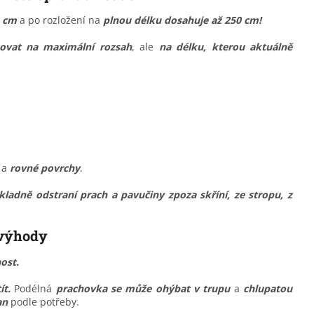
4 cm
a po rozložení na
plnou délku dosahuje až 250 cm!
ovat na maximální rozsah
, ale
na délku, kterou aktuálně
a
rovné povrchy
.
ladně odstraní prach a pavučiny zpoza skříní, ze stropu, z
 výhody
ost.
t.
Podélná
prachovka se může ohýbat v trupu
a
chlupatou
an
podle potřeby.