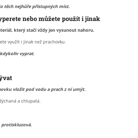
do těch nejhůře přístupných míst.
perete nebo můžete použít i jinak
teriál, který stačí vždy jen vysunout nahoru.
ete využít i jinak než prachovku.
kdykoliv vyprat.
ývat
ovku vložit pod vodu a prach z ní umýt.
dýchaná a chlupatá.
é
protiskluzová.