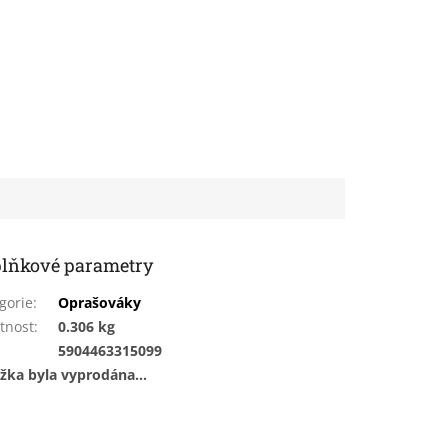
lňkové parametry
gorie
:
Oprašováky
tnost
:
0.306 kg
:
5904463315099
žka byla vyprodána…