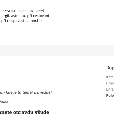
 KYSLÍKU O2 99,5%, který
ergii, astmatu, při cestování
), při nespavosti a mnoho
Dop
Kate
Hmo
EAN
tam kde je to téměř nemožné?
Polo
bude.
hnete opravdu všude