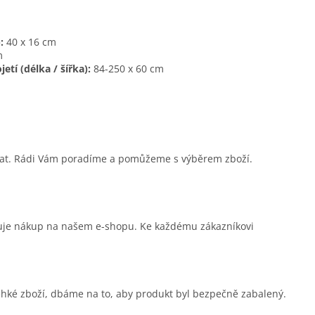
:
40 x 16 cm
m
tí (délka / šířka):
84-250 x 60 cm
sat. Rádi Vám poradíme a pomůžeme s výběrem zboží.
čuje nákup na našem e-shopu. Ke každému zákazníkovi
ehké zboží, dbáme na to, aby produkt byl bezpečně zabalený.