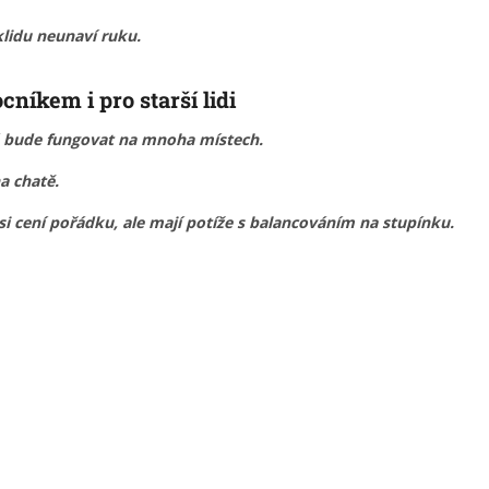
klidu neunaví ruku.
íkem i pro starší lidi
á bude fungovat na mnoha místech.
na chatě.
 si cení pořádku, ale mají potíže s balancováním na stupínku.