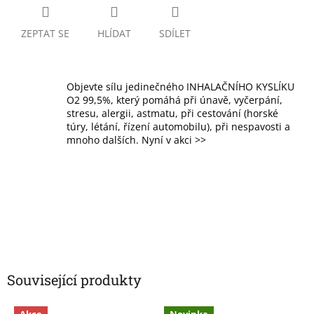
ZEPTAT SE
HLÍDAT
SDÍLET
Objevte sílu jedinečného INHALAČNÍHO KYSLÍKU
O2 99,5%, který pomáhá při únavě, vyčerpání,
stresu, alergii, astmatu, při cestování (horské
túry, létání, řízení automobilu), při nespavosti a
mnoho dalších. Nyní v akci >>
Související produkty
Akce
Novinka