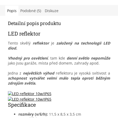
vzdálenosti a je...
řešení pro cyklisty...
Popis
Podobné (5)
Diskuze
Detailní popis produktu
LED reflektor
Tento skvělý
reflektor
je
založený na technologii LED
diod.
Vhodný pro osvětlení
, tam kde
denní světlo nepomůž
e
jako jsou garáže, místa před domem, zahrady apod.
Jedna z
největších výhod
reflektoru je vysoká svítivost a
schopnost vytvářet velmi málo tepla oproti běžným
zdrojům světla.
Specifikace
rozměry (v/š/h):
11,5 x 8,5 x 3,5 cm