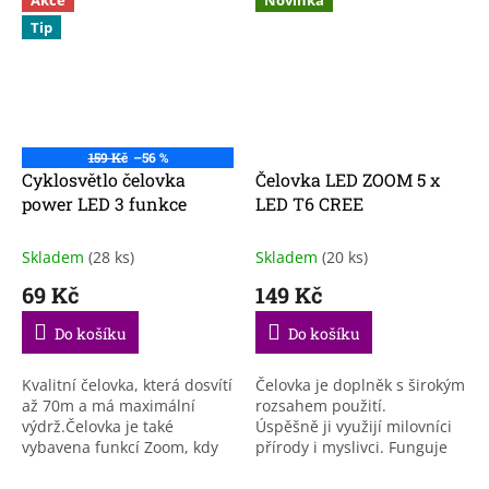
Tip
159 Kč
–56 %
Cyklosvětlo čelovka
Čelovka LED ZOOM 5 x
power LED 3 funkce
LED T6 CREE
Skladem
(28 ks)
Skladem
(20 ks)
69 Kč
149 Kč
Do košíku
Do košíku
Kvalitní čelovka, která dosvítí
Čelovka je doplněk s širokým
až 70m a má maximální
rozsahem použití.
výdrž.Čelovka je také
Úspěšně ji využijí milovníci
vybavena funkcí Zoom, kdy
přírody i myslivci. Funguje
ručním vysunutím čočky
dobře i pro domácí použití.
dochází k dosvitu do delší
Bude to také velmi dobré