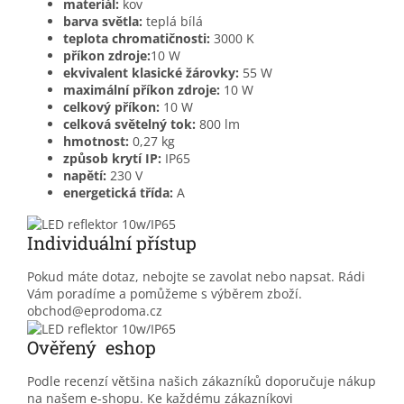
materiál:
kov
barva světla:
teplá bílá
teplota chromatičnosti:
3000 K
příkon zdroje:
10 W
ekvivalent klasické žárovky:
55 W
maximální příkon zdroje:
10 W
celkový příkon:
10 W
celková světelný tok:
800 lm
hmotnost:
0,27 kg
způsob krytí IP:
IP65
napětí:
230 V
energetická třída:
A
Individuální přístup
Pokud máte dotaz, nebojte se zavolat nebo napsat. Rádi
Vám poradíme a pomůžeme s výběrem zboží.
obchod@eprodoma.cz
Ověřený eshop
Podle recenzí většina našich zákazníků doporučuje nákup
na našem e-shopu. Ke každému zákazníkovi