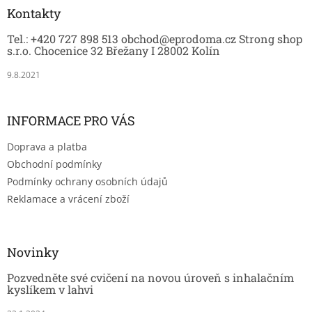
a
Kontakty
t
Tel.: +420 727 898 513 obchod@eprodoma.cz Strong shop
í
s.r.o. Chocenice 32 Břežany I 28002 Kolín
9.8.2021
INFORMACE PRO VÁS
Doprava a platba
Obchodní podmínky
Podmínky ochrany osobních údajů
Reklamace a vrácení zboží
Novinky
Pozvedněte své cvičení na novou úroveň s inhalačním
kyslíkem v lahvi