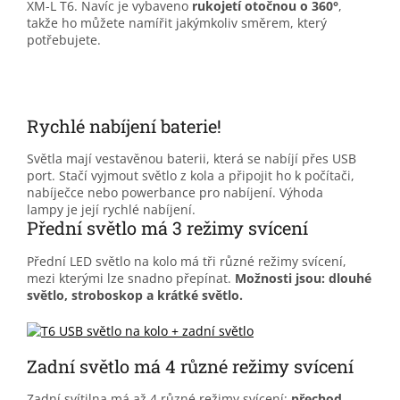
XM-L T6. Navíc je vybaveno
rukojetí otočnou o 360°
,
takže ho můžete namířit jakýmkoliv směrem, který
potřebujete.
Rychlé nabíjení baterie!
Světla mají vestavěnou baterii, která se nabíjí přes USB
port. Stačí vyjmout světlo z kola a připojit ho k počítači,
nabíječce nebo powerbance pro nabíjení. Výhoda
lampy je její rychlé nabíjení.
Přední světlo má 3 režimy svícení
Přední LED světlo na kolo má tři různé režimy svícení,
mezi kterými lze snadno přepínat.
Možnosti jsou: dlouhé
světlo, stroboskop
a
krátké světlo.
Zadní světlo má 4 různé režimy svícení
Zadní svítilna má až 4 různé režimy svícení:
přechod