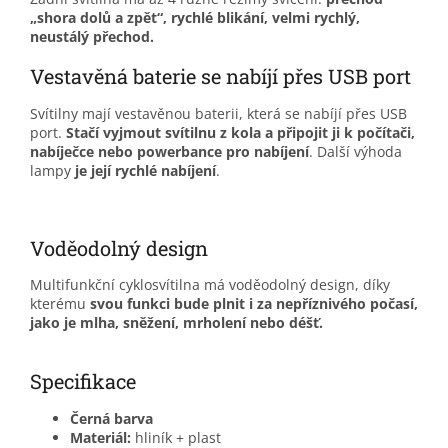
„shora dolů a zpět“, rychlé blikání, velmi rychlý,
neustálý přechod.
Vestavěná baterie se nabíjí přes USB port
Svítilny mají vestavěnou baterii, která se nabíjí přes USB
port.
Stačí vyjmout svítilnu z kola a připojit ji k počítači,
nabíječce nebo powerbance pro nabíjení
. Další výhoda
lampy
je její rychlé nabíjení
.
Voděodolný design
Multifunkční cyklosvítilna má voděodolný design, díky
kterému
svou funkci bude plnit i za nepříznivého počasí,
jako je mlha, sněžení, mrholení nebo déšť.
Specifikace
Černá barva
Materiál:
hliník + plast