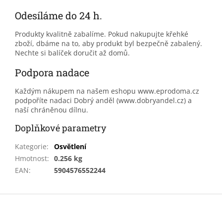
Odesíláme do 24 h.
Produkty kvalitně zabalíme. Pokud nakupujte křehké
zboží, dbáme na to, aby produkt byl bezpečně zabalený.
Nechte si balíček doručit až domů.
Podpora nadace
Každým nákupem na našem eshopu www.eprodoma.cz
podpoříte nadaci Dobrý anděl (www.dobryandel.cz) a
naší chráněnou dílnu.
Doplňkové parametry
Kategorie
:
Osvětlení
Hmotnost
:
0.256 kg
EAN
:
5904576552244
Z
á
p