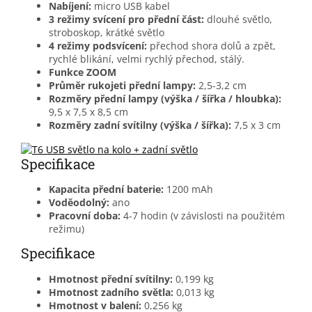
Nabíjení:
micro USB kabel
3 režimy svícení pro přední část:
dlouhé světlo,
stroboskop, krátké světlo
4 režimy podsvícení:
přechod shora dolů a zpět,
rychlé blikání, velmi rychlý přechod, stálý.
Funkce ZOOM
Průměr rukojeti přední lampy:
2,5-3,2 cm
Rozměry přední lampy (výška / šířka / hloubka):
9,5 x 7,5 x 8,5 cm
Rozměry zadní svítilny (výška / šířka):
7,5 x 3 cm
Specifikace
Kapacita přední baterie:
1200 mAh
Voděodolný:
ano
Pracovní doba:
4-7 hodin (v závislosti na použitém
režimu)
Specifikace
Hmotnost přední svítilny:
0,199 kg
Hmotnost zadního světla:
0,013 kg
Hmotnost v balení:
0,256 kg