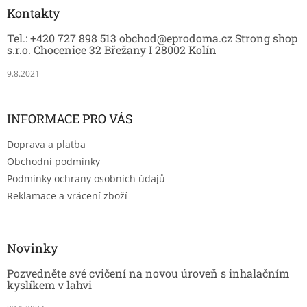
a
Kontakty
t
Tel.: +420 727 898 513 obchod@eprodoma.cz Strong shop
í
s.r.o. Chocenice 32 Břežany I 28002 Kolín
9.8.2021
INFORMACE PRO VÁS
Doprava a platba
Obchodní podmínky
Podmínky ochrany osobních údajů
Reklamace a vrácení zboží
Novinky
Pozvedněte své cvičení na novou úroveň s inhalačním
kyslíkem v lahvi