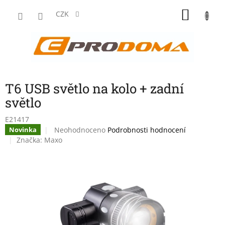
Přejít
NÁKU
na
CZK
obsah
KOŠÍK
T6 USB světlo na kolo + zadní
světlo
E21417
Průměrné
Neohodnoceno
Podrobnosti hodnocení
Novinka
hodnocení
Značka:
Maxo
produktu
je
0,0
z
5
hvězdiček.