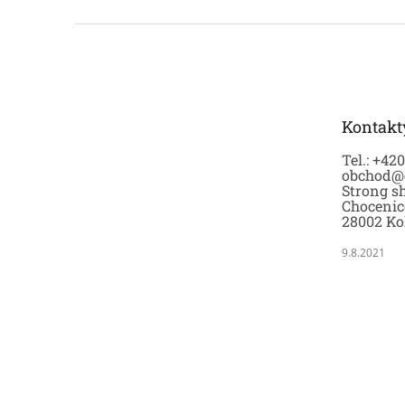
Z
á
p
a
t
Kontakt
í
Tel.: +42
obchod@
Strong sh
Chocenic
28002 Ko
9.8.2021