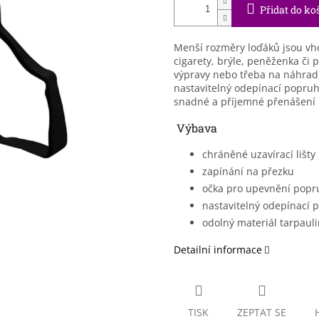
Přidat do ko
Menší rozměry loďáků jsou vho
cigarety, brýle, peněženka či 
výpravy nebo třeba na náhradn
nastavitelný odepínací popruh
snadné a příjemné přenášení l
Výbava
chráněné uzavírací lišt
zapínání na přezku
očka pro upevnění popruh
nastavitelný odepínací
odolný materiál tarpaul
Detailní informace
TISK
ZEPTAT SE