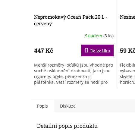
Nepromokavý Ocean Pack 20 L -
Nesmek
červený
Skladem
(3 ks)
447 Kč
59 K
Do košíku
Menší rozměry loďáků jsou vhodné pro
Flexibi
suché uskladnění drobností, jako jsou
vybaven
cigarety, brýle, peněženka či
skvěle 
pláštěnka. Větší rozměry se hodí pro
horách.
jednodenní výpravy nebo třeba na...
povětrn
bláto, s
Popis
Diskuze
Detailní popis produktu