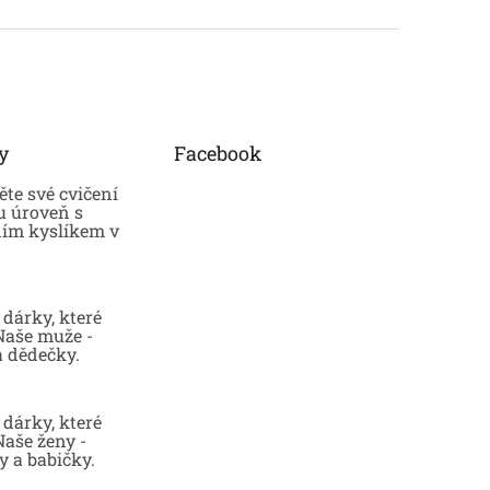
y
Facebook
te své cvičení
u úroveň s
ním kyslíkem v
dárky, které
 Naše muže -
a dědečky.
dárky, které
Naše ženy -
 a babičky.