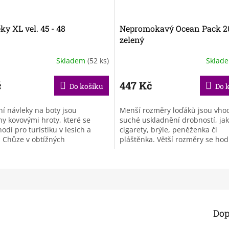
y XL vel. 45 - 48
Nepromokavý Ocean Pack 20
zelený
Skladem
(52 ks)
Sklad
č
447 Kč
Do košíku
Do 
lní návleky na boty jsou
Menší rozměry loďáků jsou vho
y kovovými hroty, které se
suché uskladnění drobností, jak
hodí pro turistiku v lesích a
cigarety, brýle, peněženka či
 Chůze v obtížných
pláštěnka. Větší rozměry se hod
ostních podmínkách, jako je
jednodenní výpravy nebo třeba 
níh a...
Dop