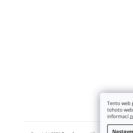
Tento web 
tohoto webu
informací
z
Nastave