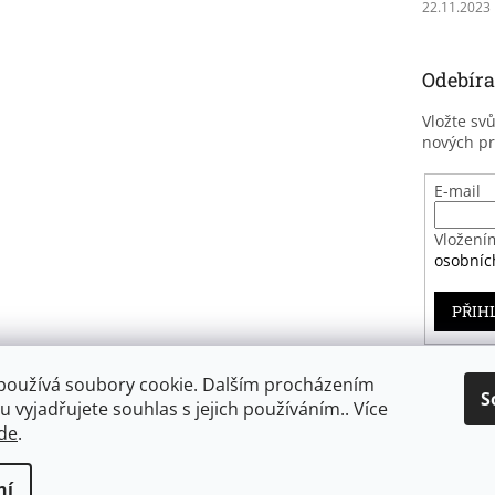
22.11.2023
Odebíra
Vložte sv
nových p
E-mail
Vložení
osobníc
PŘIH
používá soubory cookie. Dalším procházením
S
 vyjadřujete souhlas s jejich používáním.. Více
Záruka spokojenosti
de
.
ní