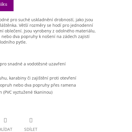
šíku
dné pro suché uskladnění drobností, jako jsou
pláštěnka. Větší rozměry se hodí pro jednodenní
í oblečení. Jsou vyrobeny z odolného materiálu,
 nebo dva popruhy k nošení na zádech zajistí
odního pytle.
y pro snadné a vodotěsné uzavření
u, karabiny či zajištění proti otevření
 popruh nebo dva popruhy přes ramena
in (PVC vyztužené tkaninou)
HLÍDAT
SDÍLET