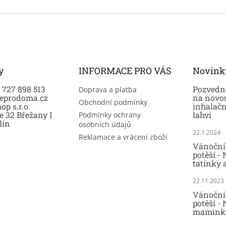
y
INFORMACE PRO VÁS
Novink
0 727 898 513
Pozvedně
Doprava a platba
eprodoma.cz
na novo
Obchodní podmínky
op s.r.o.
inhalač
e 32 Břežany I
lahvi
Podmínky ochrany
lín
osobních údajů
22.1.2024
Reklamace a vrácení zboží
Vánoční 
potěší -
tatínky 
22.11.2023
Vánoční 
potěší - 
maminky