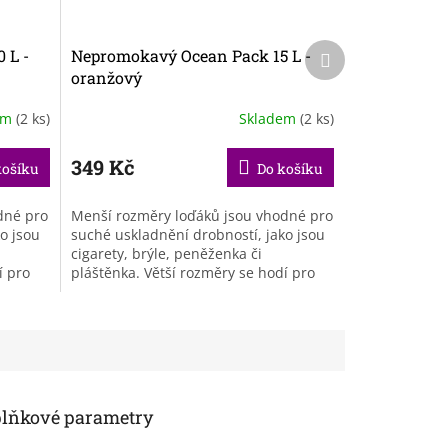
Další
 L -
Nepromokavý Ocean Pack 15 L -
produkt
oranžový
em
(2 ks)
Skladem
(2 ks)
Průměrné
hodnocení
produktu
349 Kč
košíku
Do košíku
je
5,0
dné pro
Menší rozměry loďáků jsou vhodné pro
z
o jsou
suché uskladnění drobností, jako jsou
5
cigarety, brýle, peněženka či
hvězdiček.
í pro
pláštěnka. Větší rozměry se hodí pro
na...
jednodenní výpravy nebo třeba na...
lňkové parametry