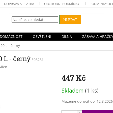
DOPRAVA A PLATBA
OBCHODNÍ PODMÍNKY
PODMÍNKY OC
HLEDAT
DOMÁCNOST
OSVĚTLENÍ
DÍLNA
ZÁBAVA A HRAČK
0 L - černý
 L - černý
E98281
Allen
447 Kč
Měrná
Skladem
(1 ks)
cena:
Můžeme doručit do:
12.8.2026