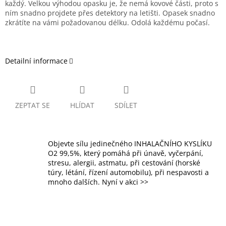
každý. Velkou výhodou opasku je, že nemá kovové části, proto s
ním snadno projdete přes detektory na letišti. Opasek snadno
zkrátíte na vámi požadovanou délku. Odolá každému počasí.
Detailní informace
ZEPTAT SE
HLÍDAT
SDÍLET
Objevte sílu jedinečného INHALAČNÍHO KYSLÍKU
O2 99,5%, který pomáhá při únavě, vyčerpání,
stresu, alergii, astmatu, při cestování (horské
túry, létání, řízení automobilu), při nespavosti a
mnoho dalších. Nyní v akci >>