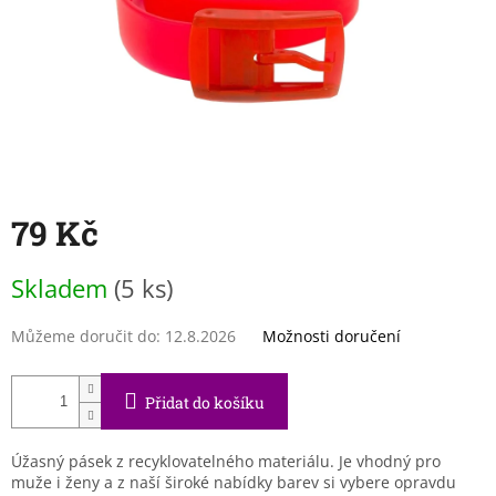
79 Kč
Měrná
Skladem
(5 ks)
cena:
Můžeme doručit do:
12.8.2026
Možnosti doručení
Přidat do košíku
Úžasný pásek z recyklovatelného materiálu. Je vhodný pro
muže i ženy a z naší široké nabídky barev si vybere opravdu