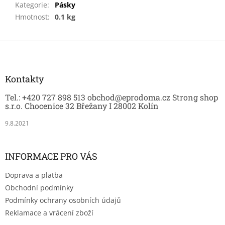
Kategorie
:
Pásky
Hmotnost
:
0.1 kg
Z
á
p
a
Kontakty
t
Tel.: +420 727 898 513 obchod@eprodoma.cz Strong shop
í
s.r.o. Chocenice 32 Břežany I 28002 Kolín
9.8.2021
INFORMACE PRO VÁS
Doprava a platba
Obchodní podmínky
Podmínky ochrany osobních údajů
Reklamace a vrácení zboží