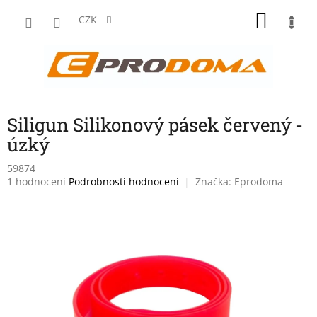
Přejít
NÁKU
na
CZK
obsah
KOŠÍK
Siligun Silikonový pásek červený -
úzký
59874
Průměrné
1 hodnocení
Podrobnosti hodnocení
Značka:
Eprodoma
hodnocení
produktu
je
5,0
z
5
hvězdiček.