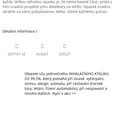
každý. Velkou výhodou opasku je, že nemá kovové části, proto s
ním snadno projdete přes detektory na letišti. Opasek snadno
zkrátíte na vámi požadovanou délku. Odolá každému počasí.
Detailní informace
ZEPTAT SE
HLÍDAT
SDÍLET
Objevte sílu jedinečného INHALAČNÍHO KYSLÍKU
O2 99,5%, který pomáhá při únavě, vyčerpání,
stresu, alergii, astmatu, při cestování (horské
túry, létání, řízení automobilu), při nespavosti a
mnoho dalších. Nyní v akci >>