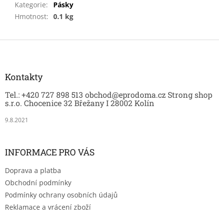
Kategorie
:
Pásky
Hmotnost
:
0.1 kg
Z
á
p
a
Kontakty
t
Tel.: +420 727 898 513 obchod@eprodoma.cz Strong shop
í
s.r.o. Chocenice 32 Břežany I 28002 Kolín
9.8.2021
INFORMACE PRO VÁS
Doprava a platba
Obchodní podmínky
Podmínky ochrany osobních údajů
Reklamace a vrácení zboží