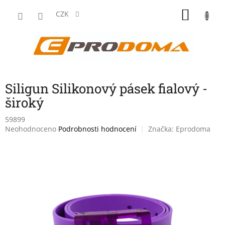
Přejít
NÁKU
na
CZK
obsah
KOŠÍK
Siligun Silikonový pásek fialový -
široký
59899
Průměrné
Neohodnoceno
Podrobnosti hodnocení
Značka:
Eprodoma
hodnocení
produktu
je
0,0
z
5
hvězdiček.