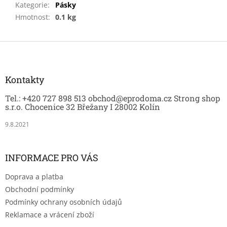
Kategorie
:
Pásky
Hmotnost
:
0.1 kg
Z
á
p
a
Kontakty
t
Tel.: +420 727 898 513 obchod@eprodoma.cz Strong shop
í
s.r.o. Chocenice 32 Břežany I 28002 Kolín
9.8.2021
INFORMACE PRO VÁS
Doprava a platba
Obchodní podmínky
Podmínky ochrany osobních údajů
Reklamace a vrácení zboží