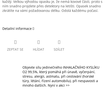
každý. Velkou výhodou opasku je, že nemá kovové části, proto s
ním snadno projdete přes detektory na letišti. Opasek snadno
zkrátíte na vámi požadovanou délku. Odolá každému počasí.
Detailní informace
ZEPTAT SE
HLÍDAT
SDÍLET
Objevte sílu jedinečného INHALAČNÍHO KYSLÍKU
O2 99,5%, který pomáhá při únavě, vyčerpání,
stresu, alergii, astmatu, při cestování (horské
túry, létání, řízení automobilu), při nespavosti a
mnoho dalších. Nyní v akci >>