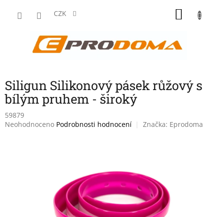
Přejít
NÁKU
na
CZK
obsah
KOŠÍK
Siligun Silikonový pásek růžový s
bílým pruhem - široký
59879
Průměrné
Neohodnoceno
Podrobnosti hodnocení
Značka:
Eprodoma
hodnocení
produktu
je
0,0
z
5
hvězdiček.