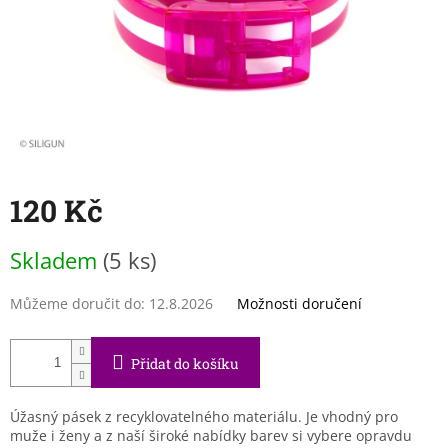
120 Kč
Měrná
Skladem
(5 ks)
cena:
Můžeme doručit do:
12.8.2026
Možnosti doručení
Přidat do košíku
Úžasný pásek z recyklovatelného materiálu. Je vhodný pro
muže i ženy a z naší široké nabídky barev si vybere opravdu