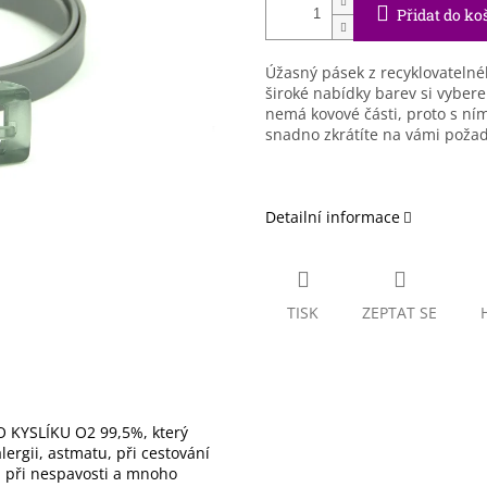
Přidat do ko
Úžasný pásek z recyklovatelné
široké nabídky barev si vyber
nemá kovové části, proto s ním
snadno zkrátíte na vámi poža
Detailní informace
TISK
ZEPTAT SE
 KYSLÍKU O2 99,5%, který
ergii, astmatu, při cestování
), při nespavosti a mnoho