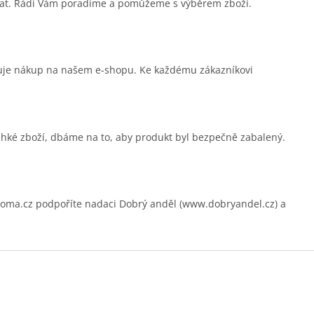
sat. Rádi Vám poradíme a pomůžeme s výběrem zboží.
čuje nákup na našem e-shopu. Ke každému zákazníkovi
ehké zboží, dbáme na to, aby produkt byl bezpečně zabalený.
.cz podpoříte nadaci Dobrý anděl (www.dobryandel.cz) a