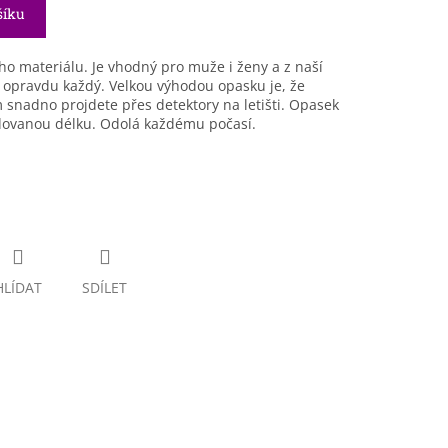
šíku
ho materiálu. Je vhodný pro muže i ženy a z naší
e opravdu každý. Velkou výhodou opasku je, že
 snadno projdete přes detektory na letišti. Opasek
dovanou délku. Odolá každému počasí.
HLÍDAT
SDÍLET