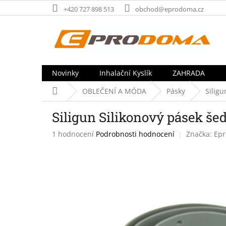
Přejít
+420 727 898 513
obchod@eprodoma.cz
na
obsah
Novinky
Inhalační Kyslík
ZAHRADA
Domů
OBLEČENÍ A MÓDA
Pásky
Siligu
Siligun Silikonový pásek še
Průměrné
1 hodnocení
Podrobnosti hodnocení
Značka:
Ep
hodnocení
produktu
je
5,0
z
5
hvězdiček.