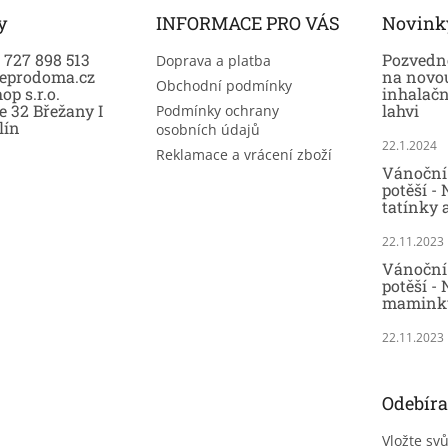
y
INFORMACE PRO VÁS
Novink
0 727 898 513
Pozvedně
Doprava a platba
eprodoma.cz
na novo
Obchodní podmínky
op s.r.o.
inhalač
e 32 Břežany I
lahvi
Podmínky ochrany
lín
osobních údajů
22.1.2024
Reklamace a vrácení zboží
Vánoční 
potěší -
tatínky 
22.11.2023
Vánoční 
potěší - 
maminky
22.11.2023
Odebíra
Vložte sv