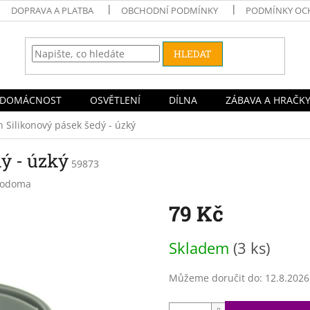
DOPRAVA A PLATBA
OBCHODNÍ PODMÍNKY
PODMÍNKY OC
HLEDAT
DOMÁCNOST
OSVĚTLENÍ
DÍLNA
ZÁBAVA A HRAČK
n Silikonový pásek šedý - úzký
dý - úzký
59873
rodoma
79 Kč
Měrná
Skladem
(3 ks)
cena:
Můžeme doručit do:
12.8.2026