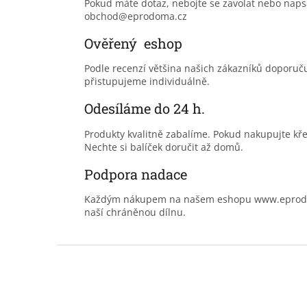
Pokud máte dotaz, nebojte se zavolat nebo nap
obchod@eprodoma.cz
Ověřený eshop
Podle recenzí většina našich zákazníků doporu
přistupujeme individuálně.
Odesíláme do 24 h.
Produkty kvalitně zabalíme. Pokud nakupujte kř
Nechte si balíček doručit až domů.
Podpora nadace
Každým nákupem na našem eshopu www.eprodoma
naší chráněnou dílnu.
Z
á
p
a