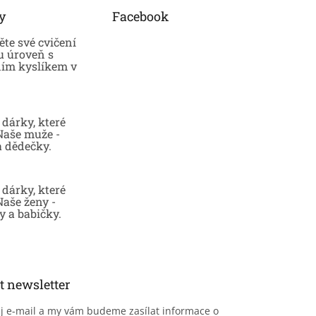
y
Facebook
te své cvičení
u úroveň s
ním kyslíkem v
dárky, které
 Naše muže -
a dědečky.
dárky, které
Naše ženy -
 a babičky.
t newsletter
ůj e-mail a my vám budeme zasílat informace o