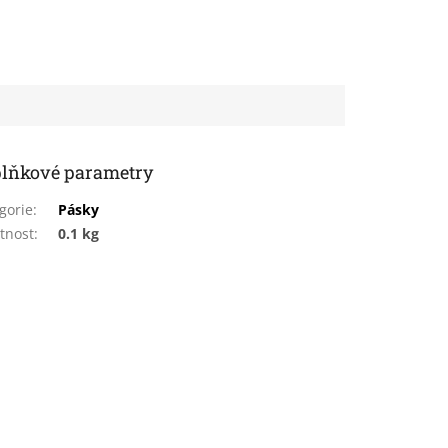
lňkové parametry
gorie
:
Pásky
tnost
:
0.1 kg