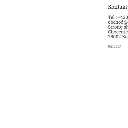
t
Kontakt
í
Tel.: +42
obchod@
Strong sh
Chocenic
28002 Ko
9.8.2021