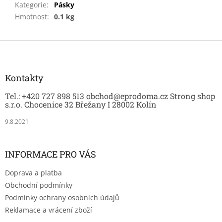
Kategorie
:
Pásky
Hmotnost
:
0.1 kg
Z
á
p
a
Kontakty
t
Tel.: +420 727 898 513 obchod@eprodoma.cz Strong shop
í
s.r.o. Chocenice 32 Břežany I 28002 Kolín
9.8.2021
INFORMACE PRO VÁS
Doprava a platba
Obchodní podmínky
Podmínky ochrany osobních údajů
Reklamace a vrácení zboží