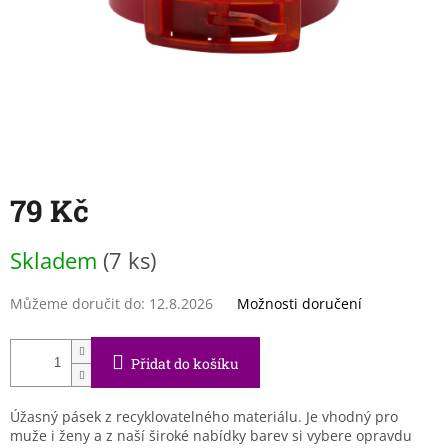
79 Kč
Měrná
Skladem
(7 ks)
cena:
Můžeme doručit do:
12.8.2026
Možnosti doručení
Přidat do košíku
Úžasný pásek z recyklovatelného materiálu. Je vhodný pro
muže i ženy a z naší široké nabídky barev si vybere opravdu