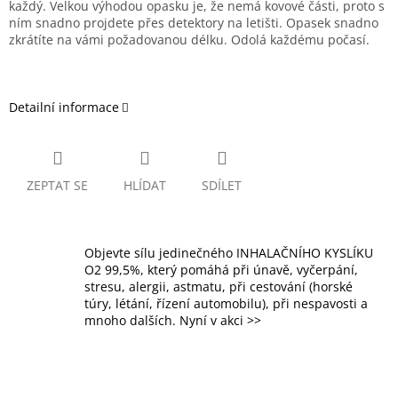
každý. Velkou výhodou opasku je, že nemá kovové části, proto s
ním snadno projdete přes detektory na letišti. Opasek snadno
zkrátíte na vámi požadovanou délku. Odolá každému počasí.
Detailní informace
ZEPTAT SE
HLÍDAT
SDÍLET
Objevte sílu jedinečného INHALAČNÍHO KYSLÍKU
O2 99,5%, který pomáhá při únavě, vyčerpání,
stresu, alergii, astmatu, při cestování (horské
túry, létání, řízení automobilu), při nespavosti a
mnoho dalších. Nyní v akci >>