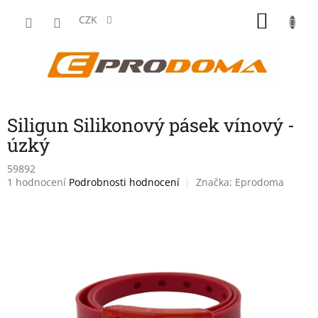
Přejít
NÁKU
na
CZK
obsah
KOŠÍK
Siligun Silikonový pásek vínový -
úzký
59892
Průměrné
1 hodnocení
Podrobnosti hodnocení
Značka:
Eprodoma
hodnocení
produktu
je
4,0
z
5
hvězdiček.