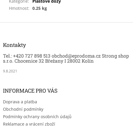
Kategorie
:
Plastové dózy
Hmotnost
:
0.25 kg
Z
á
p
a
Kontakty
t
Tel.: +420 727 898 513 obchod@eprodoma.cz Strong shop
í
s.r.o. Chocenice 32 Břežany I 28002 Kolín
9.8.2021
INFORMACE PRO VÁS
Doprava a platba
Obchodní podmínky
Podmínky ochrany osobních údajů
Reklamace a vrácení zboží