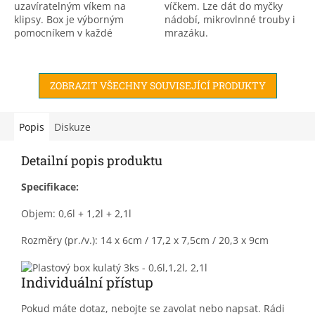
uzavíratelným víkem na
víčkem. Lze dát do myčky
klipsy. Box je výborným
nádobí, mikrovlnné trouby i
pomocníkem v každé
mrazáku.
domácnosti, ať už na
skladování potravin nebo
jiných drobností. Navíc, tím,
ZOBRAZIT VŠECHNY SOUVISEJÍCÍ PRODUKTY
že je transparentní...
Popis
Diskuze
Detailní popis produktu
Specifikace:
Objem: 0,6l + 1,2l + 2,1l
Rozměry (pr./v.): 14 x 6cm / 17,2 x 7,5cm / 20,3 x 9cm
Individuální přístup
Pokud máte dotaz, nebojte se zavolat nebo napsat. Rádi