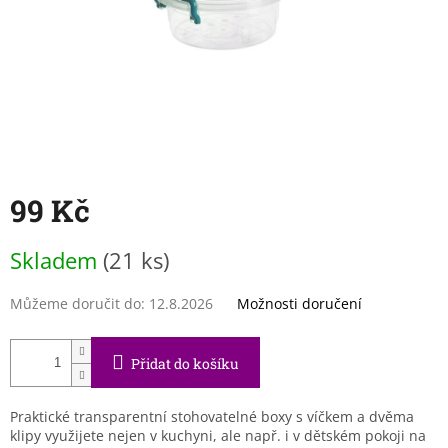
99 Kč
Měrná
Skladem
(21 ks)
cena:
Můžeme doručit do:
12.8.2026
Možnosti doručení
Přidat do košíku
Praktické transparentní stohovatelné boxy s víčkem a dvěma
klipy využijete nejen v kuchyni, ale např. i v dětském pokoji na