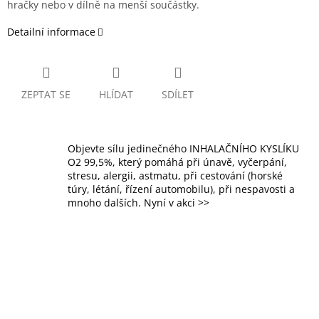
hračky nebo v dílně na menší součástky.
Detailní informace
ZEPTAT SE
HLÍDAT
SDÍLET
Objevte sílu jedinečného INHALAČNÍHO KYSLÍKU
O2 99,5%, který pomáhá při únavě, vyčerpání,
stresu, alergii, astmatu, při cestování (horské
túry, létání, řízení automobilu), při nespavosti a
mnoho dalších. Nyní v akci >>