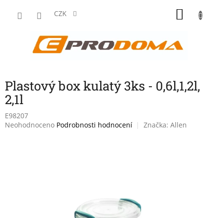
Přejít
NÁKU
na
CZK
obsah
KOŠÍK
Plastový box kulatý 3ks - 0,6l,1,2l,
2,1l
E98207
Průměrné
Neohodnoceno
Podrobnosti hodnocení
Značka:
Allen
hodnocení
produktu
je
0,0
z
5
hvězdiček.