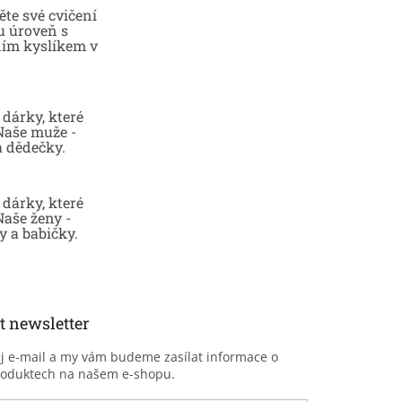
te své cvičení
u úroveň s
ním kyslíkem v
dárky, které
 Naše muže -
a dědečky.
dárky, které
Naše ženy -
 a babičky.
t newsletter
ůj e-mail a my vám budeme zasílat informace o
roduktech na našem e-shopu.