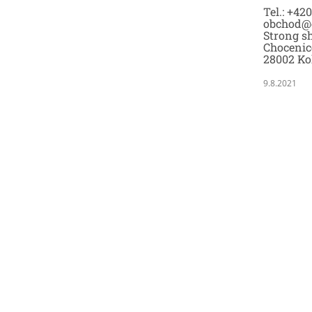
Tel.: +42
obchod@
Strong sh
Chocenic
28002 Ko
9.8.2021