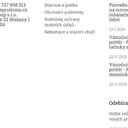
0 727 898 513
Pozvedně
Doprava a platba
eprodoma.cz
na novo
Obchodní podmínky
op s.r.o.
inhalač
e 32 Břežany I
lahvi
Podmínky ochrany
lín
osobních údajů
22.1.2024
Reklamace a vrácení zboží
Vánoční 
potěší -
tatínky 
22.11.2023
Vánoční 
potěší - 
maminky
22.11.2023
Odebíra
Vložte sv
nových p