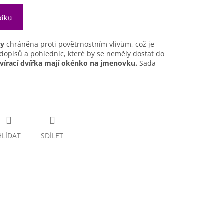
šíku
sy
chráněna proti povětrnostním vlivům, což je
 dopisů a pohlednic, které by se neměly dostat do
evírací dvířka mají okénko na jmenovku.
Sada
HLÍDAT
SDÍLET