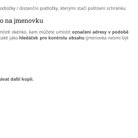
ožky / distanční podložky, kterými stačí poštovní schránku
nko na jmenovku
 místě okénko, kam můžete umístit
označení adresy v podobě
také jako
hledáček pro kontrolu obsahu
(jmenovka nesmí být
vat další kopii.