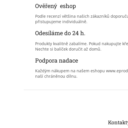
Ověřený eshop
Podle recenzí většina našich zákazníků doporu
přistupujeme individuálně.
Odesíláme do 24 h.
Produkty kvalitně zabalíme. Pokud nakupujte kř
Nechte si balíček doručit až domů.
Podpora nadace
Každým nákupem na našem eshopu www.eprodoma
naší chráněnou dílnu.
Z
á
p
a
t
Kontakt
í