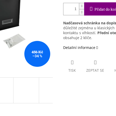
Přidat do ko
Nadčasová schránka na dopi
důležité zejména u klasických
kontaktu s vlhkostí.
Přední ot
obsahuje 2 klíče.
Detailní informace
456 Kč
–34 %
TISK
ZEPTAT SE