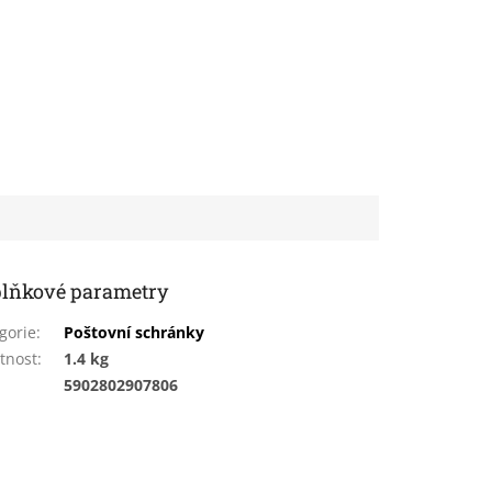
lňkové parametry
gorie
:
Poštovní schránky
tnost
:
1.4 kg
:
5902802907806