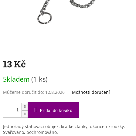
13 Kč
Měrná
Skladem
(1 ks)
cena:
Můžeme doručit do:
12.8.2026
Možnosti doručení
Přidat do košíku
Jednořadý stahovací obojek, krátké články, ukončen kroužky.
Svařováno, pochromováno.