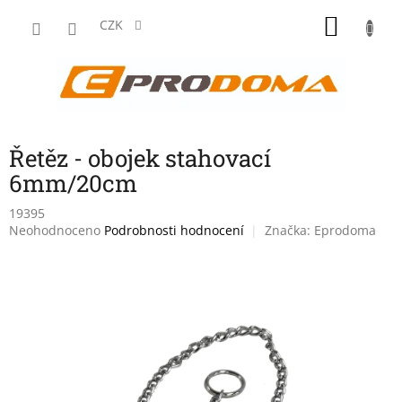
Přejít
NÁKU
na
CZK
obsah
KOŠÍK
Řetěz - obojek stahovací
6mm/20cm
19395
Průměrné
Neohodnoceno
Podrobnosti hodnocení
Značka:
Eprodoma
hodnocení
produktu
je
0,0
z
5
hvězdiček.