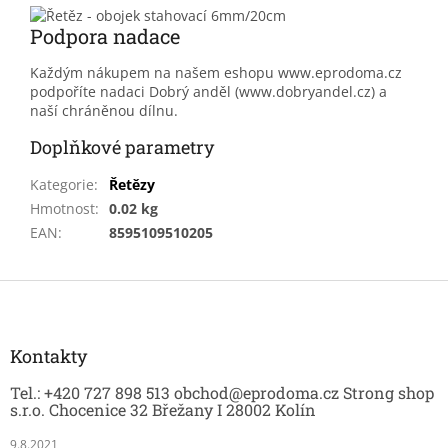
Podpora nadace
Každým nákupem na našem eshopu www.eprodoma.cz
podpoříte nadaci Dobrý anděl (www.dobryandel.cz) a
naší chráněnou dílnu.
Doplňkové parametry
Kategorie
:
Řetězy
Hmotnost
:
0.02 kg
EAN
:
8595109510205
Z
á
p
a
Kontakty
t
Tel.: +420 727 898 513 obchod@eprodoma.cz Strong shop
í
s.r.o. Chocenice 32 Břežany I 28002 Kolín
9.8.2021