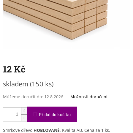
12 Kč
Měrná
skladem
(150 ks)
cena:
Můžeme doručit do:
12.8.2026
Možnosti doručení
Přidat do košíku
Smrkové dřevo
HOBLOVANÉ
. Kvalita AB. Cena za 1 ks.