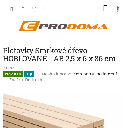
Přejít
NÁKU
na
CZK
obsah
KOŠÍK
Plotovky Smrkové dřevo
HOBLOVANÉ - AB 2,5 x 6 x 86 cm
21782
Průměrné
Neohodnoceno
Podrobnosti hodnocení
Novinka
Tip
hodnocení
Značka:
Dědouch
produktu
je
0,0
z
5
hvězdiček.