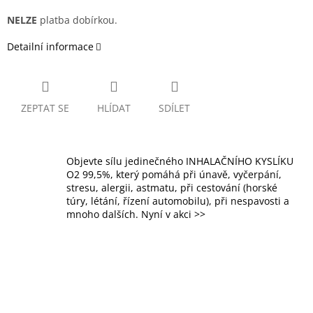
NELZE
platba dobírkou.
Detailní informace
ZEPTAT SE
HLÍDAT
SDÍLET
Objevte sílu jedinečného INHALAČNÍHO KYSLÍKU
O2 99,5%, který pomáhá při únavě, vyčerpání,
stresu, alergii, astmatu, při cestování (horské
túry, létání, řízení automobilu), při nespavosti a
mnoho dalších. Nyní v akci >>