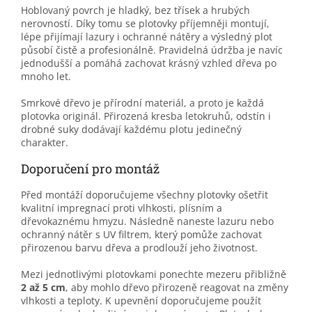
Hoblovaný povrch je hladký, bez třísek a hrubých
nerovností. Díky tomu se plotovky příjemněji montují,
lépe přijímají lazury i ochranné nátěry a výsledný plot
působí čistě a profesionálně. Pravidelná údržba je navíc
jednodušší a pomáhá zachovat krásný vzhled dřeva po
mnoho let.
Smrkové dřevo je přírodní materiál, a proto je každá
plotovka originál. Přirozená kresba letokruhů, odstín i
drobné suky dodávají každému plotu jedinečný
charakter.
Doporučení pro montáž
Před montáží doporučujeme všechny plotovky ošetřit
kvalitní impregnací proti vlhkosti, plísním a
dřevokaznému hmyzu. Následně naneste lazuru nebo
ochranný nátěr s UV filtrem, který pomůže zachovat
přirozenou barvu dřeva a prodlouží jeho životnost.
Mezi jednotlivými plotovkami ponechte mezeru přibližně
2 až 5 cm
, aby mohlo dřevo přirozeně reagovat na změny
vlhkosti a teploty. K upevnění doporučujeme použít