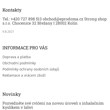
p
a
Kontakty
t
Tel.: +420 727 898 513 obchod@eprodoma.cz Strong shop
í
s.r.o. Chocenice 32 Břežany I 28002 Kolín
9.8.2021
INFORMACE PRO VÁS
Doprava a platba
Obchodní podmínky
Podmínky ochrany osobních údajů
Reklamace a vrácení zboží
Novinky
Pozvedněte své cvičení na novou úroveň s inhalačním
kyslíkem v lahvi