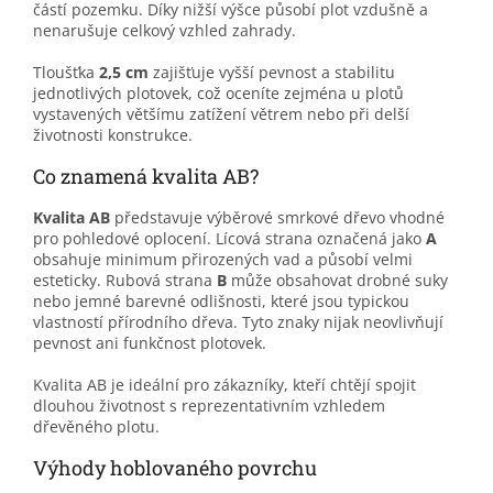
částí pozemku. Díky nižší výšce působí plot vzdušně a
nenarušuje celkový vzhled zahrady.
Tloušťka
2,5 cm
zajišťuje vyšší pevnost a stabilitu
jednotlivých plotovek, což oceníte zejména u plotů
vystavených většímu zatížení větrem nebo při delší
životnosti konstrukce.
Co znamená kvalita AB?
Kvalita AB
představuje výběrové smrkové dřevo vhodné
pro pohledové oplocení. Lícová strana označená jako
A
obsahuje minimum přirozených vad a působí velmi
esteticky. Rubová strana
B
může obsahovat drobné suky
nebo jemné barevné odlišnosti, které jsou typickou
vlastností přírodního dřeva. Tyto znaky nijak neovlivňují
pevnost ani funkčnost plotovek.
Kvalita AB je ideální pro zákazníky, kteří chtějí spojit
dlouhou životnost s reprezentativním vzhledem
dřevěného plotu.
Výhody hoblovaného povrchu