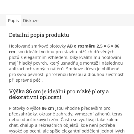
Popis
Diskuze
Detailní popis produktu
Hoblované smrkové plotovky
AB o rozměru 2,5 × 6 × 86
cm
jsou ideální volbou pro stavbu nižších dřevěných
plotů s elegantním vzhledem. Díky kvalitnímu hoblování
mají hladký povrch, který usnadňuje montáž i následnou
aplikaci ochranných nátěrů. Smrkové dřevo je oblíbené
pro svou pevnost, přirozenou kresbu a dlouhou životnost
při správné péči.
Výška 86 cm je ideální pro nízké ploty a
dekorativní oplocení
Plotovky o výšce
86 cm
jsou vhodné především pro
předzahrádky, okrasné zahrady, vymezení záhonů, teras
nebo odpočinkových zón. Často se využívají také kolem
chat, chalup a rekreačních objektů, kde není potřeba
vysoké oplocení, ale spíše elegantní oddělení jednotlivých