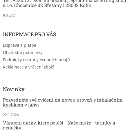
Tel.: +420 727 898 513 obchod@eprodoma.cz Strong shop
í
s.r.o. Chocenice 32 Břežany I 28002 Kolín
9.8.2021
INFORMACE PRO VÁS
Doprava a platba
Obchodní podmínky
Podmínky ochrany osobních údajů
Reklamace a vrácení zboží
Novinky
Pozvedněte své cvičení na novou úroveň s inhalačním
kyslíkem v lahvi
22.1.2024
Vánoční dárky, které potěší - Naše muže - tatínky a
dědečky.