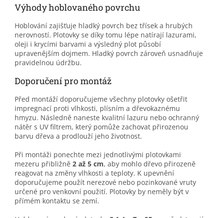
Výhody hoblovaného povrchu
Hoblování zajišťuje hladký povrch bez třísek a hrubých
nerovností. Plotovky se díky tomu lépe natírají lazurami,
oleji i krycími barvami a výsledný plot působí
upravenějším dojmem. Hladký povrch zároveň usnadňuje
pravidelnou údržbu.
Doporučení pro montáž
Před montáží doporučujeme všechny plotovky ošetřit
impregnací proti vlhkosti, plísním a dřevokaznému
hmyzu. Následně naneste kvalitní lazuru nebo ochranný
nátěr s UV filtrem, který pomůže zachovat přirozenou
barvu dřeva a prodlouží jeho životnost.
Při montáži ponechte mezi jednotlivými plotovkami
mezeru přibližně
2 až 5 cm
, aby mohlo dřevo přirozeně
reagovat na změny vlhkosti a teploty. K upevnění
doporučujeme použít nerezové nebo pozinkované vruty
určené pro venkovní použití. Plotovky by neměly být v
přímém kontaktu se zemí.