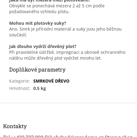
Obvykle se ponechává mezera 2 až 5 cm podle
požadovaného vzhledu plotu.
Mohou mít plotovky suky?
Ano. Smrk je přírodní materiál a suky jsou jeho běžnou
součástí.
Jak dlouho vydrží dřevěný plot?
Při pravidelné údržbě, impregnaci a obnově ochranného
nátěru může dřevěný plot vydržet mnoho let.
Doplňkové parametry
Kategorie
:
SMRKOVÉ DŘEVO
Hmotnost
:
0.5 kg
Z
á
p
a
Kontakty
t