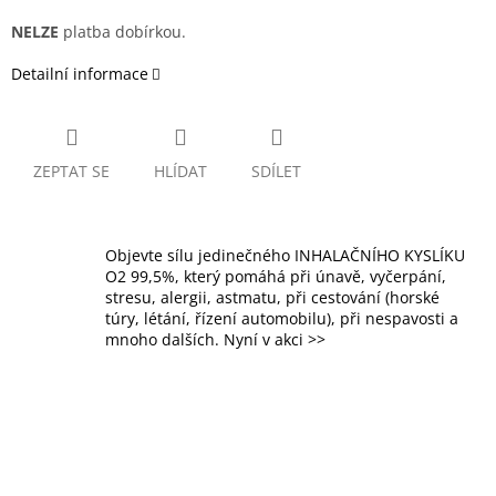
NELZE
platba dobírkou.
Detailní informace
ZEPTAT SE
HLÍDAT
SDÍLET
Objevte sílu jedinečného INHALAČNÍHO KYSLÍKU
O2 99,5%, který pomáhá při únavě, vyčerpání,
stresu, alergii, astmatu, při cestování (horské
túry, létání, řízení automobilu), při nespavosti a
mnoho dalších. Nyní v akci >>