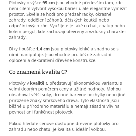
Plotovky o výšce
95 cm
jsou vhodné především tam, kde
není cílem vytvořit vysokou bariéru, ale elegantně vymezit
prostor. Skvěle se hodí pro předzahrádky, okrasné
zahrady, oddělení záhonů, dětských koutků nebo
odpočinkových zón. Využijete je také u chat, chalup nebo
kolem pergol, kde zachovají otevřený a vzdušný charakter
zahrady.
Díky tloušťce
1,4 cm
jsou plotovky lehké a snadno se s
nimi manipuluje. Jsou vhodné pro běžné zahradní
oplocení a dekorativní dřevěné konstrukce.
Co znamená kvalita C?
Plotovky v
kvalitě C
představují ekonomickou variantu s
velmi dobrým poměrem ceny a užitné hodnoty. Mohou
obsahovat větší suky, drobné barevné odchylky nebo jiné
přirozené znaky smrkového dřeva. Tyto vlastnosti jsou
běžné u přírodního materiálu a nemají zásadní vliv na
pevnost ani funkčnost plotovek.
Pokud hledáte cenově dostupné dřevěné plotovky pro
zahradu nebo chatu, je kvalita C ideální volbou.