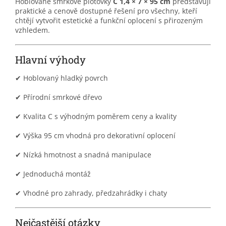
Hoblované smrkové plotovky
C 1,4 × 7 × 95 cm
představují
praktické a cenově dostupné řešení pro všechny, kteří
chtějí vytvořit estetické a funkční oplocení s přirozeným
vzhledem.
Hlavní výhody
✔ Hoblovaný hladký povrch
✔ Přírodní smrkové dřevo
✔ Kvalita C s výhodným poměrem ceny a kvality
✔ Výška 95 cm vhodná pro dekorativní oplocení
✔ Nízká hmotnost a snadná manipulace
✔ Jednoduchá montáž
✔ Vhodné pro zahrady, předzahrádky i chaty
Nejčastější otázky