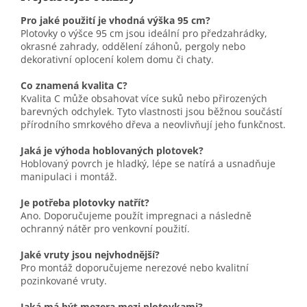
Pro jaké použití je vhodná výška 95 cm?
Plotovky o výšce 95 cm jsou ideální pro předzahrádky,
okrasné zahrady, oddělení záhonů, pergoly nebo
dekorativní oplocení kolem domu či chaty.
Co znamená kvalita C?
Kvalita C může obsahovat více suků nebo přirozených
barevných odchylek. Tyto vlastnosti jsou běžnou součástí
přírodního smrkového dřeva a neovlivňují jeho funkčnost.
Jaká je výhoda hoblovaných plotovek?
Hoblovaný povrch je hladký, lépe se natírá a usnadňuje
manipulaci i montáž.
Je potřeba plotovky natřít?
Ano. Doporučujeme použít impregnaci a následně
ochranný nátěr pro venkovní použití.
Jaké vruty jsou nejvhodnější?
Pro montáž doporučujeme nerezové nebo kvalitní
pozinkované vruty.
Jaká má být mezera mezi plotovkami?