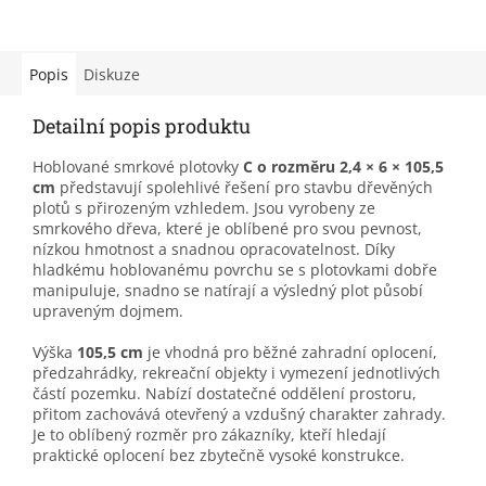
Popis
Diskuze
Detailní popis produktu
Hoblované smrkové plotovky
C o rozměru 2,4 × 6 × 105,5
cm
představují spolehlivé řešení pro stavbu dřevěných
plotů s přirozeným vzhledem. Jsou vyrobeny ze
smrkového dřeva, které je oblíbené pro svou pevnost,
nízkou hmotnost a snadnou opracovatelnost. Díky
hladkému hoblovanému povrchu se s plotovkami dobře
manipuluje, snadno se natírají a výsledný plot působí
upraveným dojmem.
Výška
105,5 cm
je vhodná pro běžné zahradní oplocení,
předzahrádky, rekreační objekty i vymezení jednotlivých
částí pozemku. Nabízí dostatečné oddělení prostoru,
přitom zachovává otevřený a vzdušný charakter zahrady.
Je to oblíbený rozměr pro zákazníky, kteří hledají
praktické oplocení bez zbytečně vysoké konstrukce.