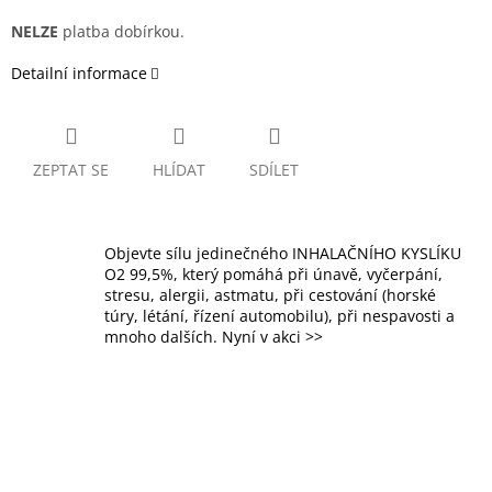
NELZE
platba dobírkou.
Detailní informace
ZEPTAT SE
HLÍDAT
SDÍLET
Objevte sílu jedinečného INHALAČNÍHO KYSLÍKU
O2 99,5%, který pomáhá při únavě, vyčerpání,
stresu, alergii, astmatu, při cestování (horské
túry, létání, řízení automobilu), při nespavosti a
mnoho dalších. Nyní v akci >>