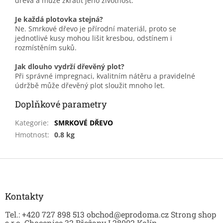
dřeva a může zkrátit jeho životnost.
Je každá plotovka stejná?
Ne. Smrkové dřevo je přírodní materiál, proto se
jednotlivé kusy mohou lišit kresbou, odstínem i
rozmístěním suků.
Jak dlouho vydrží dřevěný plot?
Při správné impregnaci, kvalitním nátěru a pravidelné
údržbě může dřevěný plot sloužit mnoho let.
Doplňkové parametry
Kategorie
:
SMRKOVÉ DŘEVO
Hmotnost
:
0.8 kg
Z
á
p
a
Kontakty
t
Tel.: +420 727 898 513 obchod@eprodoma.cz Strong shop
í
s.r.o. Chocenice 32 Břežany I 28002 Kolín