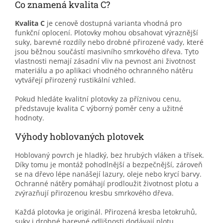
Co znamená kvalita C?
Kvalita C
je cenově dostupná varianta vhodná pro
funkční oplocení. Plotovky mohou obsahovat výraznější
suky, barevné rozdíly nebo drobné přirozené vady, které
jsou běžnou součástí masivního smrkového dřeva. Tyto
vlastnosti nemají zásadní vliv na pevnost ani životnost
materiálu a po aplikaci vhodného ochranného nátěru
vytvářejí přirozený rustikální vzhled.
Pokud hledáte kvalitní plotovky za příznivou cenu,
představuje kvalita C výborný poměr ceny a užitné
hodnoty.
Výhody hoblovaných plotovek
Hoblovaný povrch je hladký, bez hrubých vláken a třísek.
Díky tomu je montáž pohodlnější a bezpečnější, zároveň
se na dřevo lépe nanášejí lazury, oleje nebo krycí barvy.
Ochranné nátěry pomáhají prodloužit životnost plotu a
zvýrazňují přirozenou kresbu smrkového dřeva.
Každá plotovka je originál. Přirozená kresba letokruhů,
suky i drobné barevné odlišnosti dodávají plotu