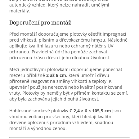
autentický vzhled, který nelze nahradit umělými
materiály.
Doporučení pro montáž
Před montáží doporučujeme plotovky ošetřit impregnací
proti vlhkosti, plísním a dřevokaznému hmyzu. Následně
aplikujte kvalitní lazuru nebo ochranný nátěr s UV
ochranou. Pravidelná údržba pomůže zachovat
přirozenou krásu dřeva i jeho dlouhou životnost.
Mezi jednotlivými plotovkami doporučujeme ponechat
mezeru přibližně
2 až 5 cm
, která umožní dřevu
přirozeně reagovat na změny vlhkosti a teploty. K
upevnění použijte nerezové nebo kvalitní pozinkované
vruty. Plotovky by neměly být v přímém kontaktu se zemí,
aby byla zachována jejich dlouhá životnost.
Hoblované smrkové plotovky
C 2,4 × 6 × 105,5 cm
jsou
vhodnou volbou pro všechny, kteří hledají kvalitní
dřevěné oplocení s přírodním vzhledem, snadnou
montáží a výhodnou cenou.