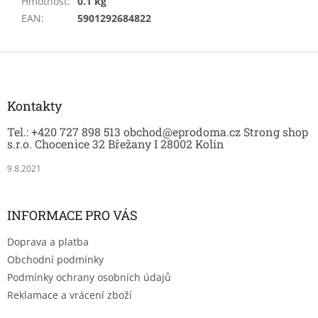
Hmotnost
:
0.1 kg
EAN
:
5901292684822
Z
á
p
a
Kontakty
t
Tel.: +420 727 898 513 obchod@eprodoma.cz Strong shop
í
s.r.o. Chocenice 32 Břežany I 28002 Kolín
9.8.2021
INFORMACE PRO VÁS
Doprava a platba
Obchodní podmínky
Podmínky ochrany osobních údajů
Reklamace a vrácení zboží