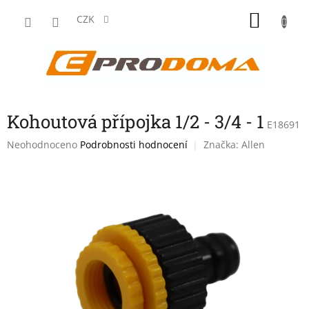
Přejít
NÁKU
na
CZK
obsah
KOŠÍK
Kohoutová přípojka 1/2 - 3/4 - 1
E18691
Průměrné
Neohodnoceno
Podrobnosti hodnocení
Značka:
Allen
hodnocení
produktu
je
0,0
z
5
hvězdiček.