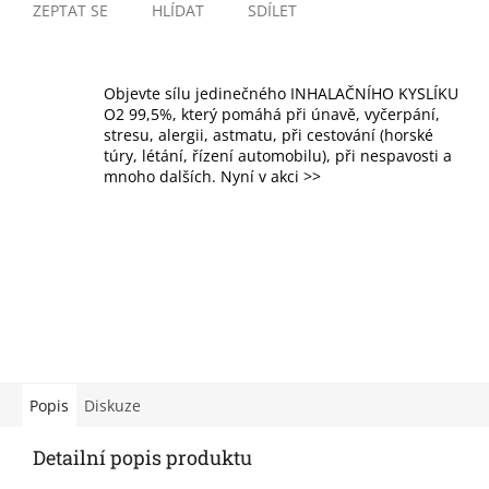
ZEPTAT SE
HLÍDAT
SDÍLET
Objevte sílu jedinečného INHALAČNÍHO KYSLÍKU
O2 99,5%, který pomáhá při únavě, vyčerpání,
stresu, alergii, astmatu, při cestování (horské
túry, létání, řízení automobilu), při nespavosti a
mnoho dalších. Nyní v akci >>
Popis
Diskuze
Detailní popis produktu