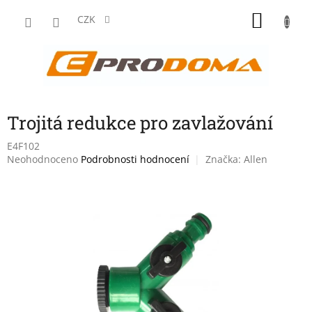
Přejít
NÁKU
na
CZK
obsah
KOŠÍK
Trojitá redukce pro zavlažování
E4F102
Průměrné
Neohodnoceno
Podrobnosti hodnocení
Značka:
Allen
hodnocení
produktu
je
0,0
z
5
hvězdiček.