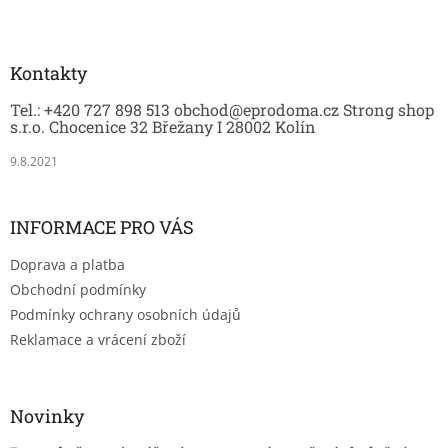
Z
á
p
a
Kontakty
t
Tel.: +420 727 898 513 obchod@eprodoma.cz Strong shop
í
s.r.o. Chocenice 32 Břežany I 28002 Kolín
9.8.2021
INFORMACE PRO VÁS
Doprava a platba
Obchodní podmínky
Podmínky ochrany osobních údajů
Reklamace a vrácení zboží
Novinky