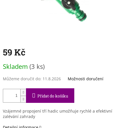
59 Kč
Měrná
Skladem
(3 ks)
cena:
Můžeme doručit do:
11.8.2026
Možnosti doručení
Přidat do košíku
Vzájemné propojení tří hadic umožňuje rychlé a efektivní
zalévání zahrady
Detailní informace