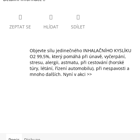
ZEPTAT SE
HLÍDAT
SDÍLET
Objevte sílu jedinečného INHALAČNÍHO KYSLÍKU
O2 99,5%, který pomáhá při únavě, vyčerpání,
stresu, alergii, astmatu, při cestování (horské
túry, létání, řízení automobilu), při nespavosti a
mnoho dalších. Nyní v akci >>
Popis
Diskuze