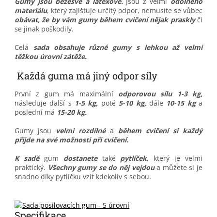
Gumy jsou bezešvé a latexové.
Jsou z velmi
odolného
materiálu
, který zajišťuje určitý odpor, nemusíte se vůbec
obávat, že by vám gumy během cvičení nějak praskly
či
se jinak poškodily.
Celá
sada obsahuje
různé gumy s lehkou až velmi
těžkou úrovní zátěže.
Každá guma má jiný odpor síly
První z gum má maximální
odporovou sílu 1-3 kg,
následuje další s
1-5 kg,
poté
5-10 kg,
dále
10-15 kg
a
poslední má
15-20 kg.
Gumy jsou
velmi rozdílné
a
během cvičení si každý
přijde na své možnosti při cvičení.
K sadě
gum
dostanete
také
pytlíček
, který je velmi
praktický.
Všechny gumy se do něj vejdou
a můžete si je
snadno díky pytlíčku vzít kdekoliv s sebou.
Specifikace