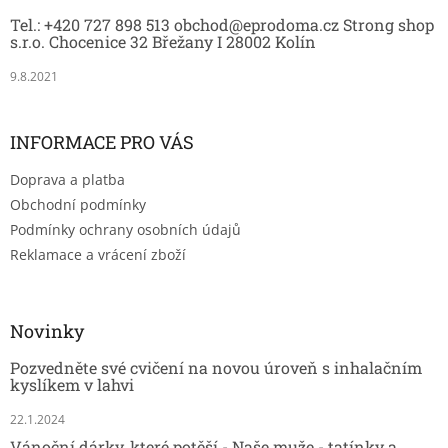
t
Tel.: +420 727 898 513 obchod@eprodoma.cz Strong shop
í
s.r.o. Chocenice 32 Břežany I 28002 Kolín
9.8.2021
INFORMACE PRO VÁS
Doprava a platba
Obchodní podmínky
Podmínky ochrany osobních údajů
Reklamace a vrácení zboží
Novinky
Pozvedněte své cvičení na novou úroveň s inhalačním
kyslíkem v lahvi
22.1.2024
Vánoční dárky, které potěší - Naše muže - tatínky a