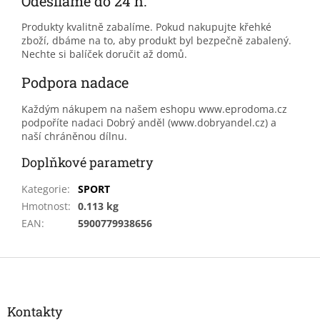
Odesíláme do 24 h.
Produkty kvalitně zabalíme. Pokud nakupujte křehké
zboží, dbáme na to, aby produkt byl bezpečně zabalený.
Nechte si balíček doručit až domů.
Podpora nadace
Každým nákupem na našem eshopu www.eprodoma.cz
podpoříte nadaci Dobrý anděl (www.dobryandel.cz) a
naší chráněnou dílnu.
Doplňkové parametry
Kategorie
:
SPORT
Hmotnost
:
0.113 kg
EAN
:
5900779938656
Z
á
p
a
Kontakty