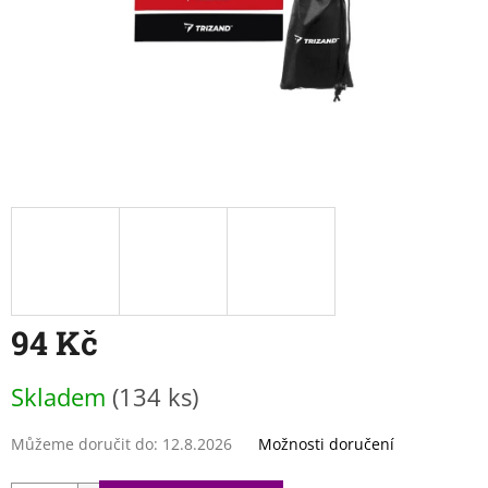
94 Kč
Měrná
Skladem
(134 ks)
cena:
Můžeme doručit do:
12.8.2026
Možnosti doručení