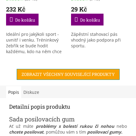
232 Kč
29 Kč
Do košíku
Do košíku
Ideální pro jakýkoli sport -
Zápěstní stahovací pás
uvnitř i venku. Tréninkový
vhodný jako podpora při
žebřík se bude hodit
sportu.
každému, kdo na něm chce
pracovat rychlost, obratnost
a koordinace . S pomocí
cvičebního žebříku...
ZOBRAZIT VŠECHNY SOUVISEJÍCÍ PRODUKTY
Popis
Diskuze
Detailní popis produktu
Sada posilovacích gum
Ať už máte
problémy s bolestí rukou či nohou
nebo
chcete posilovat
, pomůžou vám s tím
posilovací gumy.