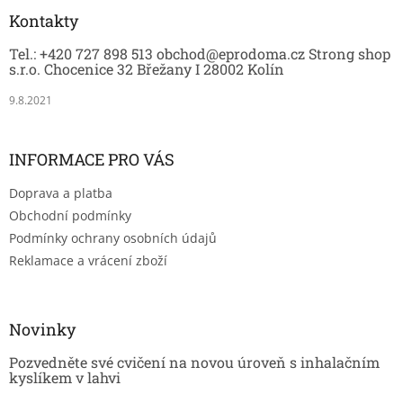
p
a
Kontakty
t
Tel.: +420 727 898 513 obchod@eprodoma.cz Strong shop
í
s.r.o. Chocenice 32 Břežany I 28002 Kolín
9.8.2021
INFORMACE PRO VÁS
Doprava a platba
Obchodní podmínky
Podmínky ochrany osobních údajů
Reklamace a vrácení zboží
Novinky
Pozvedněte své cvičení na novou úroveň s inhalačním
kyslíkem v lahvi