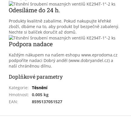
Odesíláme do 24 h.
Produkty kvalitně zabalíme. Pokud nakupujte křehké
zboží, dbáme na to, aby produkt byl bezpečně zabalený.
Nechte si balíček doručit až domů.
Podpora nadace
Každým nákupem na našem eshopu www.eprodoma.cz
podpoříte nadaci Dobrý anděl (www.dobryandel.cz) a
naší chráněnou dílnu.
Doplňkové parametry
Kategorie
:
Těsnění
Hmotnost
:
0.005 kg
EAN
:
8595137051527
Z
á