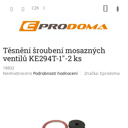
Přejít
NÁKU
na
CZK
obsah
KOŠÍK
Těsnění šroubení mosazných
ventilů KE294T-1"-2 ks
18832
Průměrné
Neohodnoceno
Podrobnosti hodnocení
Značka:
Eprodoma
hodnocení
produktu
je
0,0
z
5
hvězdiček.