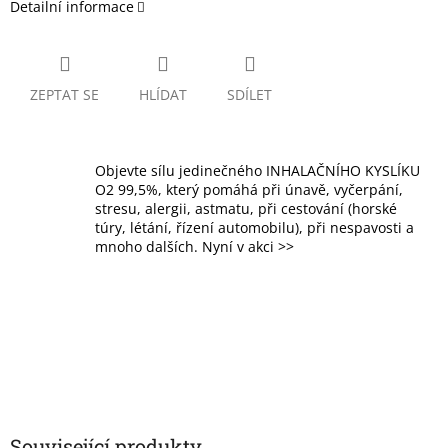
Detailní informace
ZEPTAT SE
HLÍDAT
SDÍLET
Objevte sílu jedinečného INHALAČNÍHO KYSLÍKU
O2 99,5%, který pomáhá při únavě, vyčerpání,
stresu, alergii, astmatu, při cestování (horské
túry, létání, řízení automobilu), při nespavosti a
mnoho dalších. Nyní v akci >>
Související produkty