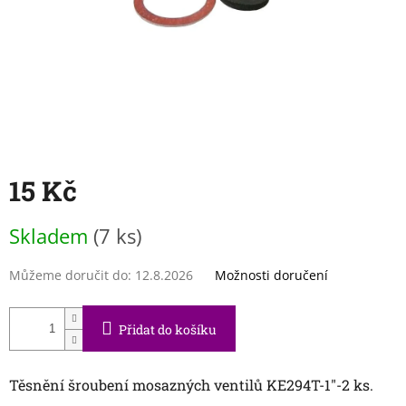
15 Kč
Měrná
Skladem
(7 ks)
cena:
Můžeme doručit do:
12.8.2026
Možnosti doručení
Přidat do košíku
Těsnění šroubení mosazných ventilů KE294T-1"-2 ks.