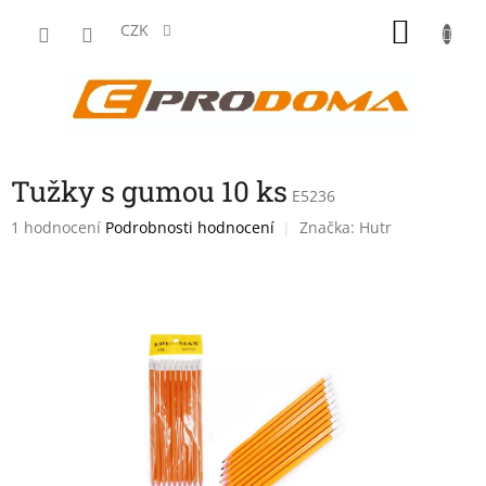
Přejít
NÁKU
na
CZK
obsah
KOŠÍK
Tužky s gumou 10 ks
E5236
Průměrné
1 hodnocení
Podrobnosti hodnocení
Značka:
Hutr
hodnocení
produktu
je
5,0
z
5
hvězdiček.