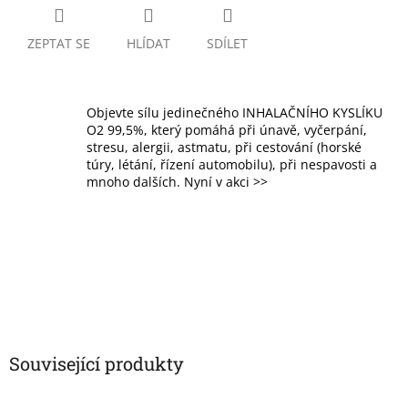
ZEPTAT SE
HLÍDAT
SDÍLET
Objevte sílu jedinečného INHALAČNÍHO KYSLÍKU
O2 99,5%, který pomáhá při únavě, vyčerpání,
stresu, alergii, astmatu, při cestování (horské
túry, létání, řízení automobilu), při nespavosti a
mnoho dalších. Nyní v akci >>
Související produkty