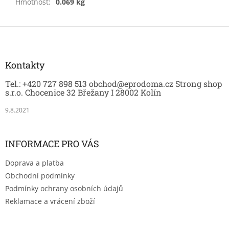
Hmotnost
:
0.069 kg
Z
á
p
a
Kontakty
t
Tel.: +420 727 898 513 obchod@eprodoma.cz Strong shop
í
s.r.o. Chocenice 32 Břežany I 28002 Kolín
9.8.2021
INFORMACE PRO VÁS
Doprava a platba
Obchodní podmínky
Podmínky ochrany osobních údajů
Reklamace a vrácení zboží