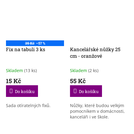
35 Kč
–57 %
Fix na tabuli 3 ks
Kancelářské nůžky 25
cm - oranžové
Skladem
(13 ks)
Skladem
(2 ks)
15 Kč
55 Kč
Do košíku
Do košíku
Sada otíratelných fixů.
Nůžky, které budou velkým
pomocníkem v domácnosti,
kanceláři i ve škole.