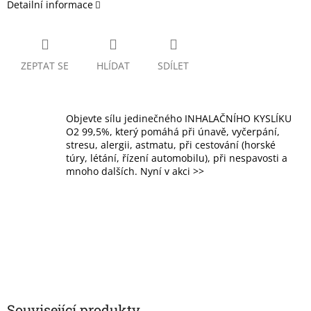
Detailní informace
ZEPTAT SE
HLÍDAT
SDÍLET
Objevte sílu jedinečného INHALAČNÍHO KYSLÍKU
O2 99,5%, který pomáhá při únavě, vyčerpání,
stresu, alergii, astmatu, při cestování (horské
túry, létání, řízení automobilu), při nespavosti a
mnoho dalších. Nyní v akci >>
Související produkty