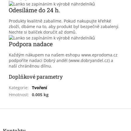
Odesíláme do 24 h.
Produkty kvalitně zabalíme. Pokud nakupujte křehké
zboží, dbáme na to, aby produkt byl bezpečně zabalený.
Nechte si balíček doručit až domů.
Podpora nadace
Každým nákupem na našem eshopu www.eprodoma.cz
podpoříte nadaci Dobrý anděl (www.dobryandel.cz) a
naší chráněnou dílnu.
Doplňkové parametry
Kategorie
:
Tvoření
Hmotnost
:
0.005 kg
Z
á
p
a
Kontakty