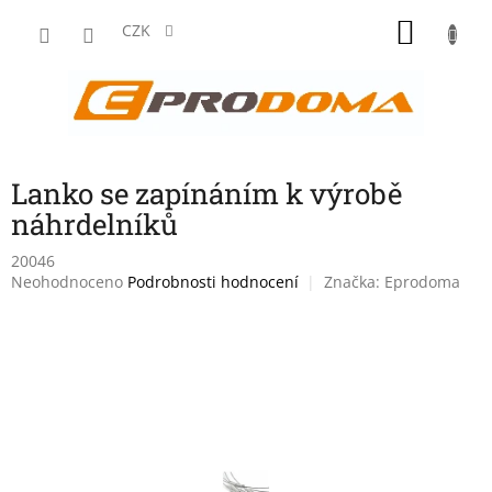
Přejít
NÁKU
na
CZK
obsah
KOŠÍK
Lanko se zapínáním k výrobě
náhrdelníků
20046
Průměrné
Neohodnoceno
Podrobnosti hodnocení
Značka:
Eprodoma
hodnocení
produktu
je
0,0
z
5
hvězdiček.