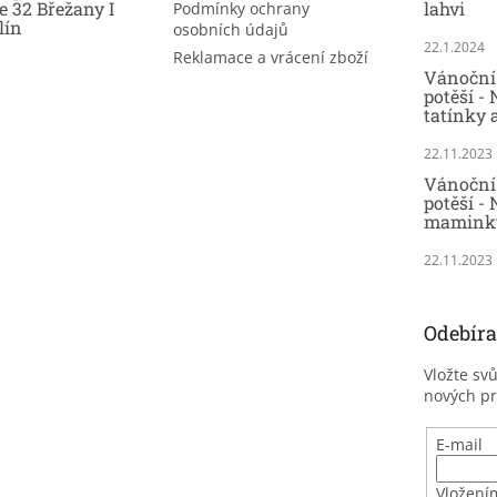
e 32 Břežany I
lahvi
Podmínky ochrany
lín
osobních údajů
22.1.2024
Reklamace a vrácení zboží
Vánoční 
potěší -
tatínky 
22.11.2023
Vánoční 
potěší - 
maminky
22.11.2023
Odebíra
Vložte sv
nových p
E-mail
Vložení