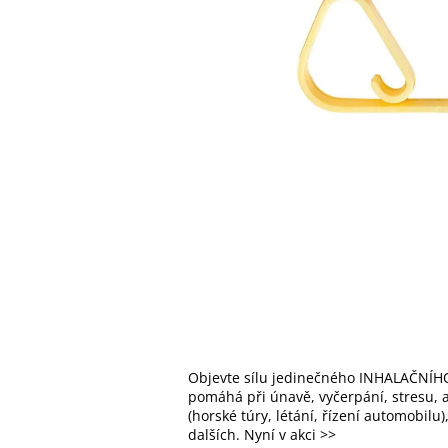
Objevte sílu jedinečného INHALAČNÍHO
pomáhá při únavě, vyčerpání, stresu, al
(horské túry, létání, řízení automobilu
dalších. Nyní v akci >>