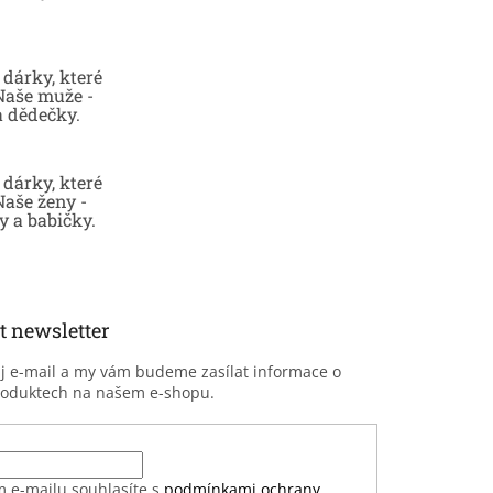
dárky, které
 Naše muže -
a dědečky.
dárky, které
Naše ženy -
 a babičky.
t newsletter
ůj e-mail a my vám budeme zasílat informace o
roduktech na našem e-shopu.
m e-mailu souhlasíte s
podmínkami ochrany