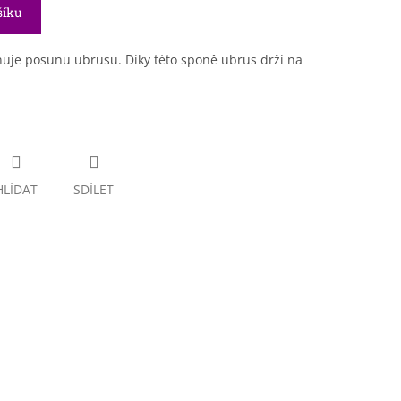
šíku
ňuje posunu ubrusu. Díky této sponě ubrus drží na
HLÍDAT
SDÍLET