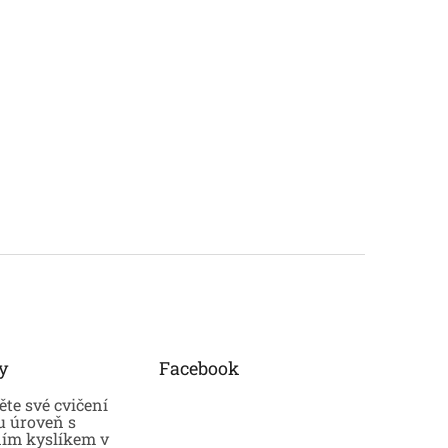
y
Facebook
te své cvičení
u úroveň s
ním kyslíkem v