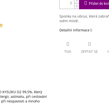
Přidat do ko
Sponka na ubrus, která zabra
svém místě.
Detailní informace
TISK
ZEPTAT SE
 KYSLÍKU O2 99,5%, který
ergii, astmatu, při cestování
), při nespavosti a mnoho