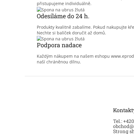
přistupujeme individuálně.
Odesíláme do 24 h.
Produkty kvalitně zabalíme. Pokud nakupujte kř
Nechte si balíček doručit až domů.
Podpora nadace
Každým nákupem na našem eshopu www.eprodoma
naší chráněnou dílnu.
Z
á
p
a
t
Kontakt
í
Tel.: +42
obchod@
Strong sh