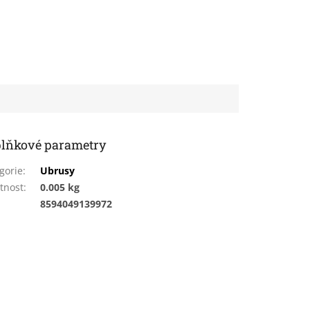
lňkové parametry
gorie
:
Ubrusy
tnost
:
0.005 kg
:
8594049139972