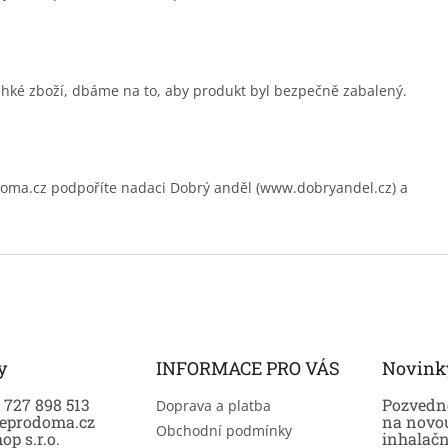
ehké zboží, dbáme na to, aby produkt byl bezpečně zabalený.
.cz podpoříte nadaci Dobrý anděl (www.dobryandel.cz) a
y
INFORMACE PRO VÁS
Novink
0 727 898 513
Pozvedně
Doprava a platba
eprodoma.cz
na novo
Obchodní podmínky
op s.r.o.
inhalač