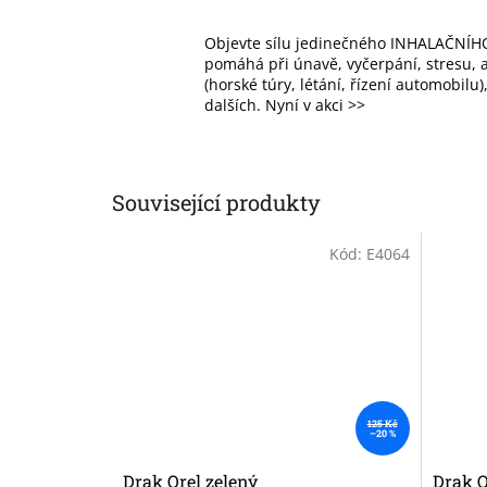
Objevte sílu jedinečného INHALAČNÍHO
pomáhá při únavě, vyčerpání, stresu, al
(horské túry, létání, řízení automobilu
dalších. Nyní v akci >>
Související produkty
Kód:
E4064
125 Kč
–20 %
Drak Orel zelený
Drak O