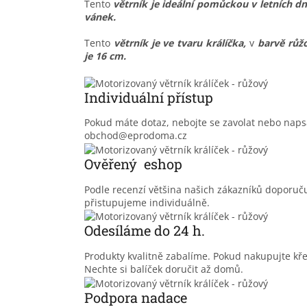
Tento
větrník je ideální pomůckou v letních d
vánek.
Tento
větrník je ve tvaru králíčka,
v
barvě růž
je 16 cm.
Individuální přístup
Pokud máte dotaz, nebojte se zavolat nebo nap
obchod@eprodoma.cz
Ověřený eshop
Podle recenzí většina našich zákazníků doporu
přistupujeme individuálně.
Odesíláme do 24 h.
Produkty kvalitně zabalíme. Pokud nakupujte kř
Nechte si balíček doručit až domů.
Podpora nadace