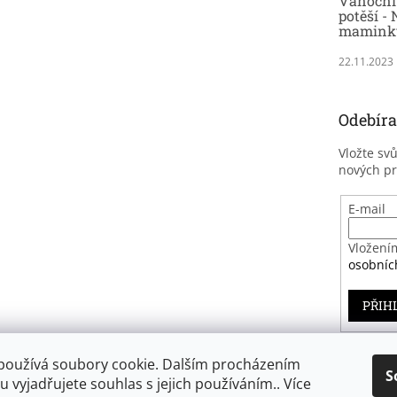
Vánoční 
potěší - 
maminky
22.11.2023
Odebíra
Vložte sv
nových p
E-mail
Vložení
osobníc
PŘIH
používá soubory cookie. Dalším procházením
S
 vyjadřujete souhlas s jejich používáním.. Více
Záruka spokojenosti