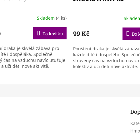
Skladem
(4 ks)
Sklade
č
99 Kč
Do košíku
Do 
í draka je skvělá zábava pro
Pouštění draka je skvělá zábava
ítě i dospěláka. Společně
každé dítě i dospělého.Společn
ý čas na vzduchu navíc utužuje
strávený čas na vzduchu navíc 
 a učí děti nové aktivitě.
kolektiv a učí děti nové aktivitě.
Dop
Kate
Hmo