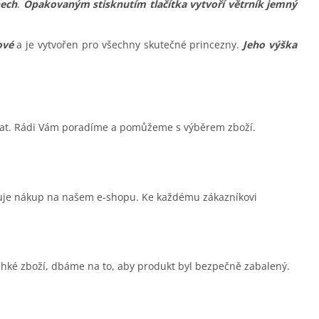
nech
.
Opakovaným stisknutím tlačítka vytvoří větrník jemný
ové
a je
vytvořen pro všechny skutečné princezny.
Jeho výška
sat. Rádi Vám poradíme a pomůžeme s výběrem zboží.
čuje nákup na našem e-shopu. Ke každému zákazníkovi
ehké zboží, dbáme na to, aby produkt byl bezpečně zabalený.