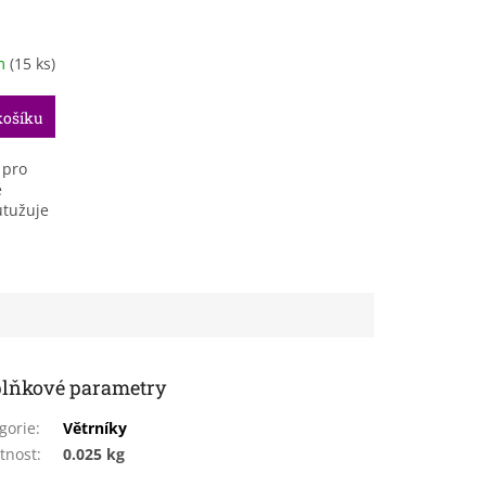
m
(15 ks)
košíku
 pro
ě
utužuje
lňkové parametry
gorie
:
Větrníky
tnost
:
0.025 kg