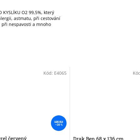
 KYSLÍKU O2 99,5%, který
ergii, astmatu, při cestování
), při nespavosti a mnoho
Kód:
E4065
Kó
125 Kč
–20 %
rel červený
Drak Ben 68 x 136 cm