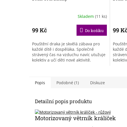
Skladem
(11 ks)
99 Kč
99 K
Do košíku
Pouštění draka je skvělá zábava pro
Pouštěn
každé dítě i dospěláka. Společně
každé d
strávený čas na vzduchu navíc utužuje
stráven
kolektiv a učí děti nové aktivitě.
kolektiv
Popis
Podobné (1)
Diskuze
Detailní popis produktu
Motorizovaný větrník králíček