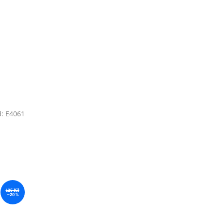
d:
E4061
125 Kč
–20 %