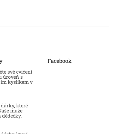
y
Facebook
te své cvičení
u úroveň s
ním kyslíkem v
dárky, které
 Naše muže -
a dědečky.