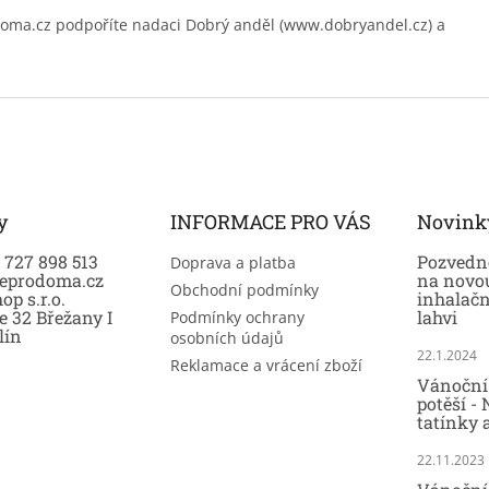
.cz podpoříte nadaci Dobrý anděl (www.dobryandel.cz) a
y
INFORMACE PRO VÁS
Novink
0 727 898 513
Pozvedně
Doprava a platba
eprodoma.cz
na novo
Obchodní podmínky
op s.r.o.
inhalač
e 32 Břežany I
lahvi
Podmínky ochrany
lín
osobních údajů
22.1.2024
Reklamace a vrácení zboží
Vánoční 
potěší -
tatínky 
22.11.2023