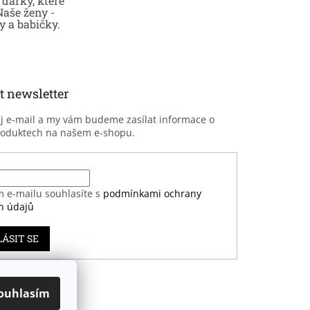
dárky, které
Naše ženy -
 a babičky.
t newsletter
ůj e-mail a my vám budeme zasílat informace o
roduktech na našem e-shopu.
m e-mailu souhlasíte s
podmínkami ochrany
h údajů
LÁSIT SE
ouhlasím