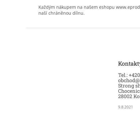
Každým nákupem na našem eshopu www.eprodoma
naší chráněnou dílnu.
Z
á
p
a
t
Kontakt
í
Tel.: +42
obchod@
Strong sh
Chocenic
28002 Ko
9.8.2021