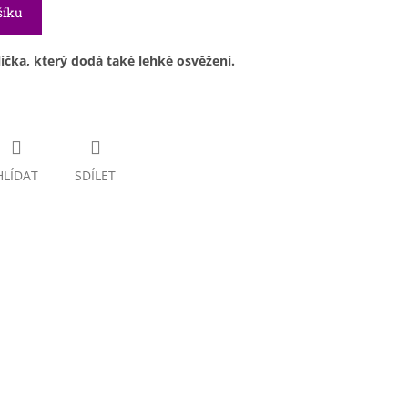
šíku
líčka, který dodá také lehké osvěžení.
HLÍDAT
SDÍLET