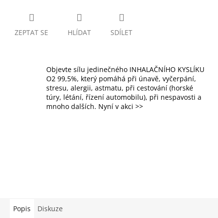
ZEPTAT SE
HLÍDAT
SDÍLET
Objevte sílu jedinečného INHALAČNÍHO KYSLÍKU
O2 99,5%, který pomáhá při únavě, vyčerpání,
stresu, alergii, astmatu, při cestování (horské
túry, létání, řízení automobilu), při nespavosti a
mnoho dalších. Nyní v akci >>
Popis
Diskuze