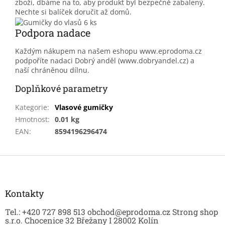
zboží, dbáme na to, aby produkt byl bezpečně zabalený.
Nechte si balíček doručit až domů.
Podpora nadace
Každým nákupem na našem eshopu www.eprodoma.cz
podpoříte nadaci Dobrý anděl (www.dobryandel.cz) a
naší chráněnou dílnu.
Doplňkové parametry
Kategorie
:
Vlasové gumičky
Hmotnost
:
0.01 kg
EAN
:
8594196296474
Z
á
p
a
Kontakty
t
Tel.: +420 727 898 513 obchod@eprodoma.cz Strong shop
í
s.r.o. Chocenice 32 Břežany I 28002 Kolín