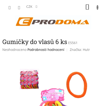
Přejít
NÁKU
na
CZK
obsah
KOŠÍK
Gumičky do vlasů 6 ks
E5561
Průměrné
Neohodnoceno
Podrobnosti hodnocení
Značka:
Hutr
hodnocení
produktu
je
0,0
z
5
hvězdiček.