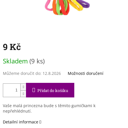
9 Kč
Měrná
Skladem
(9 ks)
cena:
Můžeme doručit do:
12.8.2026
Možnosti doručení
Přidat do košíku
Vaše malá princezna bude s těmito gumičkami k
nepřehlédnutí.
Detailní informace