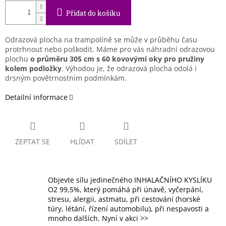
Přidat do košíku
Odrazová plocha na trampolíně se může v průběhu času
protrhnout nebo poškodit. Máme pro vás náhradní odrazovou
plochu
o průměru 305 cm s 60 kovovými oky pro pružiny
kolem podložky
. Výhodou je, že odrazová plocha odolá i
drsným povětrnostním podmínkám.
Detailní informace
ZEPTAT SE
HLÍDAT
SDÍLET
Objevte sílu jedinečného INHALAČNÍHO KYSLÍKU
O2 99,5%, který pomáhá při únavě, vyčerpání,
stresu, alergii, astmatu, při cestování (horské
túry, létání, řízení automobilu), při nespavosti a
mnoho dalších. Nyní v akci >>