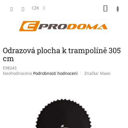
Přejít
NÁKU
na
CZK
obsah
KOŠÍK
Odrazová plocha k trampolíně 305
cm
E98243
Průměrné
Neohodnoceno
Podrobnosti hodnocení
Značka:
Maxo
hodnocení
produktu
je
0,0
z
5
hvězdiček.