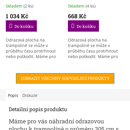
Skladem
(2 ks)
Skladem
(4 ks)
1 034 Kč
668 Kč
Do košíku
Do košíku
Odrazová plocha na
Odrazová plocha na
trampolíně se může v
trampolíně se může v
průběhu času protrhnout
průběhu času protrhnout
nebo poškodit. Máme pro
nebo poškodit. Máme pro
vás náhradní odrazovou
vás náhradní odrazovou
plochu o průměru 366 cm s
plochu o průměru 244 cm s
72 kovovými oky pro pružiny
48 kovovými oky pro pružiny
ZOBRAZIT VŠECHNY SOUVISEJÍCÍ PRODUKTY
kolem...
kolem...
Popis
Diskuze
Detailní popis produktu
Máme pro vás náhradní odrazovou
plochu k trampolíně o průměru 305 cm s