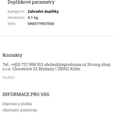
Doplňkové parametry
Kategorie
:
Zahradní doplňky
Hmotnost
:
0.1 kg
EAN
:
5900779937550
Z
á
p
a
Kontakty
t
Tel.: +420 727 898 513 obchod@eprodoma.cz Strong shop
í
s.r.o. Chocenice 32 Břežany I 28002 Kolín
9.8.2021
INFORMACE PRO VÁS
Doprava a platba
Obchodní podmínky