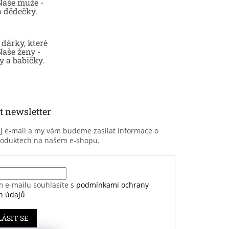
 Naše muže -
a dědečky.
dárky, které
Naše ženy -
 a babičky.
t newsletter
ůj e-mail a my vám budeme zasílat informace o
roduktech na našem e-shopu.
m e-mailu souhlasíte s
podmínkami ochrany
h údajů
LÁSIT SE