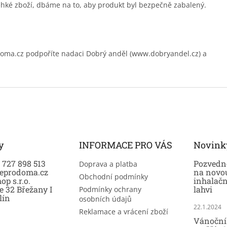
ehké zboží, dbáme na to, aby produkt byl bezpečně zabalený.
.cz podpoříte nadaci Dobrý anděl (www.dobryandel.cz) a
y
INFORMACE PRO VÁS
Novink
0 727 898 513
Pozvedně
Doprava a platba
eprodoma.cz
na novo
Obchodní podmínky
op s.r.o.
inhalač
e 32 Břežany I
lahvi
Podmínky ochrany
lín
osobních údajů
22.1.2024
Reklamace a vrácení zboží
Vánoční 