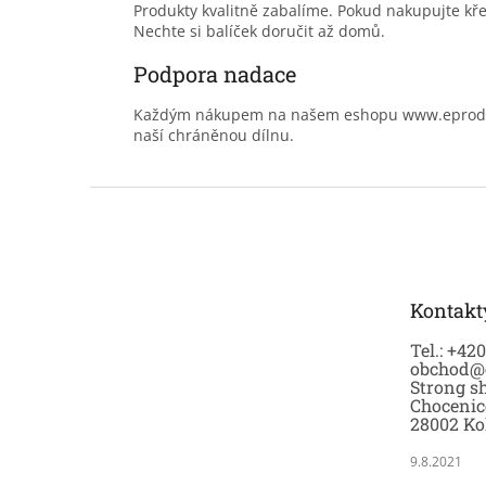
Produkty kvalitně zabalíme. Pokud nakupujte kř
Nechte si balíček doručit až domů.
Podpora nadace
Každým nákupem na našem eshopu www.eprodoma
naší chráněnou dílnu.
Z
á
p
a
t
Kontakt
í
Tel.: +42
obchod@
Strong sh
Chocenic
28002 Ko
9.8.2021