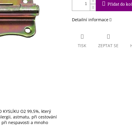
Přidat do ko
Detailní informace
TISK
ZEPTAT SE
 KYSLÍKU O2 99,5%, který
ergii, astmatu, při cestování
), při nespavosti a mnoho