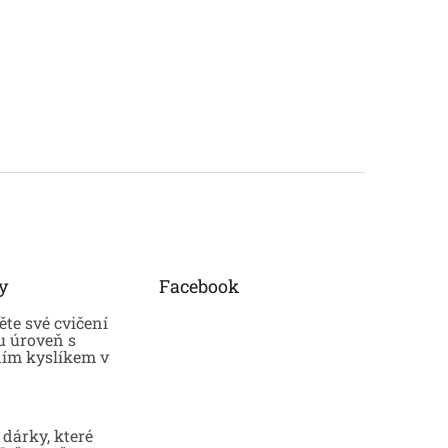
y
Facebook
te své cvičení
u úroveň s
ním kyslíkem v
dárky, které