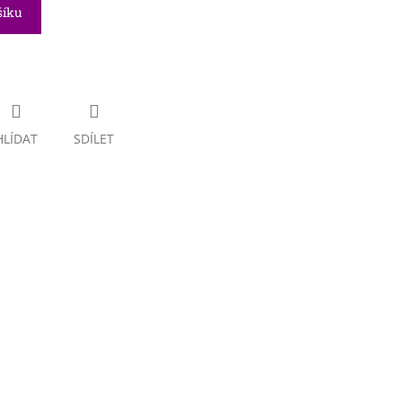
šíku
HLÍDAT
SDÍLET