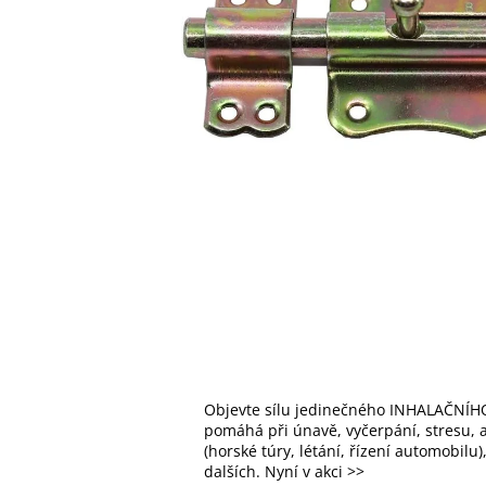
Objevte sílu jedinečného INHALAČNÍHO
pomáhá při únavě, vyčerpání, stresu, al
(horské túry, létání, řízení automobilu
dalších. Nyní v akci >>