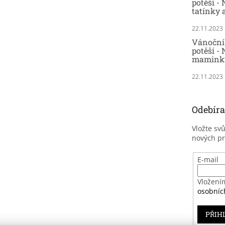
potěší -
tatínky 
22.11.2023
Vánoční 
potěší - 
maminky
22.11.2023
Odebíra
Vložte sv
nových p
E-mail
Vložení
osobníc
PŘIH