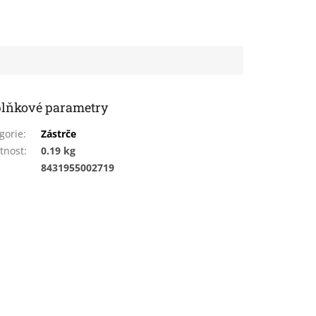
lňkové parametry
gorie
:
Zástrče
tnost
:
0.19 kg
:
8431955002719