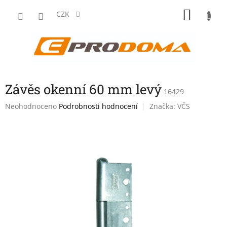
Přejít
NÁKU
na
CZK
obsah
KOŠÍK
Závěs okenní 60 mm levý
16429
Průměrné
Neohodnoceno
Podrobnosti hodnocení
Značka:
VČS
hodnocení
produktu
je
0,0
z
5
hvězdiček.