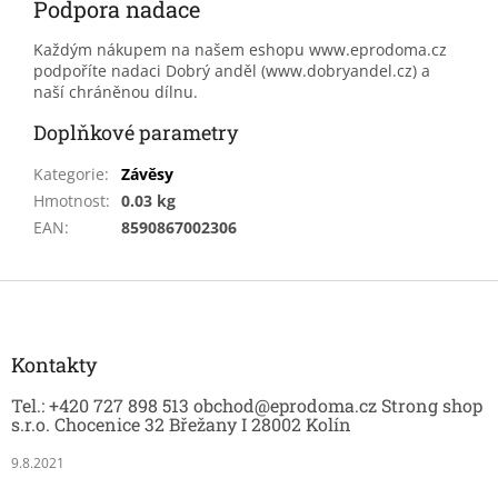
Podpora nadace
Každým nákupem na našem eshopu www.eprodoma.cz
podpoříte nadaci Dobrý anděl (www.dobryandel.cz) a
naší chráněnou dílnu.
Doplňkové parametry
Kategorie
:
Závěsy
Hmotnost
:
0.03 kg
EAN
:
8590867002306
Z
á
p
a
Kontakty
t
Tel.: +420 727 898 513 obchod@eprodoma.cz Strong shop
í
s.r.o. Chocenice 32 Břežany I 28002 Kolín
9.8.2021