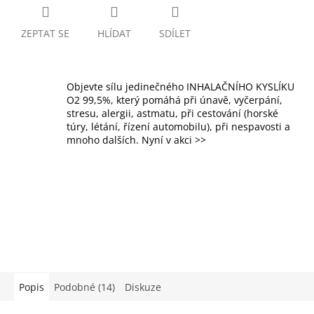
ZEPTAT SE
HLÍDAT
SDÍLET
Objevte sílu jedinečného INHALAČNÍHO KYSLÍKU
O2 99,5%, který pomáhá při únavě, vyčerpání,
stresu, alergii, astmatu, při cestování (horské
túry, létání, řízení automobilu), při nespavosti a
mnoho dalších. Nyní v akci >>
Popis
Podobné (14)
Diskuze