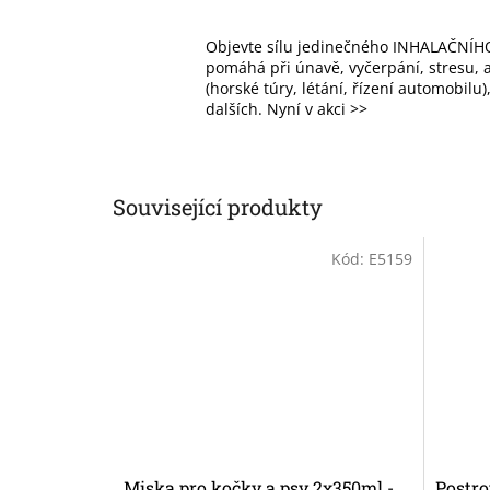
Objevte sílu jedinečného INHALAČNÍHO
pomáhá při únavě, vyčerpání, stresu, al
(horské túry, létání, řízení automobilu
dalších. Nyní v akci >>
Související produkty
Kód:
E5159
Miska pro kočky a psy 2x350ml -
Postro