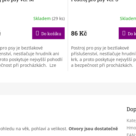
Skladem
(29 ks)
Sklade
č
86 Kč
Do košíku
Do 
 pro psy je beztlakové
Postroj pro psy je beztlakové
enství, nestlačuje hrudník ani
příslušenství, nestlačuje hrudní
proto poskytuje nejvyšší pohodlí
krk, a proto poskytuje nejvyšší 
čnost při procházkách. Lze
a bezpečnost při procházkách. 
nastavit, díky čemuž bude...
snadno nastavit, díky čemuž bud
Dop
Kate
Hmo
hledu na věk, pohlaví a velikost.
Otvory jsou dostatečně
EAN