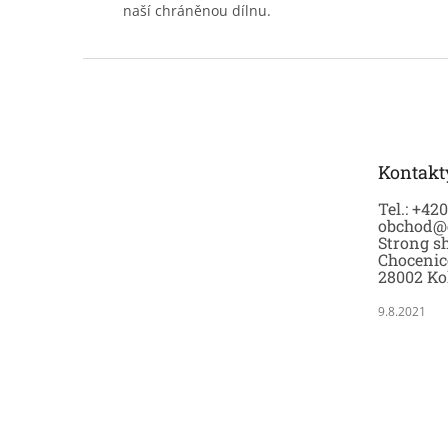
naší chráněnou dílnu.
Z
á
p
a
t
Kontakt
í
Tel.: +42
obchod@
Strong sh
Chocenic
28002 Ko
9.8.2021