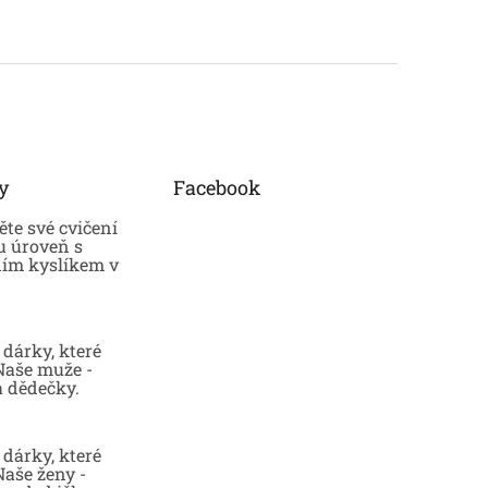
y
Facebook
te své cvičení
u úroveň s
ním kyslíkem v
dárky, které
 Naše muže -
a dědečky.
dárky, které
Naše ženy -