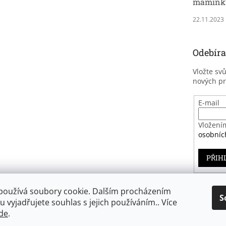
maminky
22.11.2023
Odebíra
Vložte sv
nových p
E-mail
Vložení
osobníc
PŘIH
používá soubory cookie. Dalším procházením
S
 vyjadřujete souhlas s jejich používáním.. Více
Záruka spokojenosti
de
.