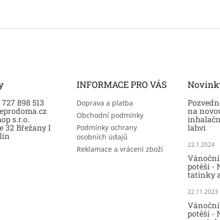
y
INFORMACE PRO VÁS
Novink
0 727 898 513
Pozvedně
Doprava a platba
eprodoma.cz
na novo
Obchodní podmínky
op s.r.o.
inhalač
e 32 Břežany I
lahvi
Podmínky ochrany
lín
osobních údajů
22.1.2024
Reklamace a vrácení zboží
Vánoční 
potěší -
tatínky 
22.11.2023
Vánoční 
potěší - 