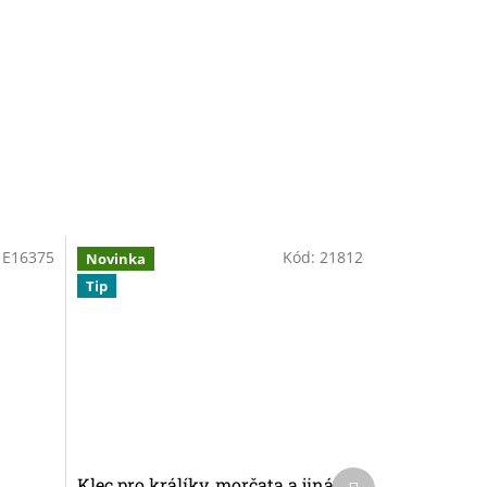
:
E16375
Kód:
21812
Novinka
Tip
Další
Klec pro králíky, morčata a jiná