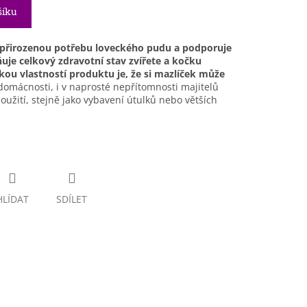
šíku
přirozenou potřebu loveckého pudu a podporuje
vňuje celkový zdravotní stav zvířete a kočku
kou vlastností produktu je, že si mazlíček může
 domácnosti, i v naprosté nepřítomnosti majitelů
oužití, stejně jako vybavení útulků nebo větších
HLÍDAT
SDÍLET