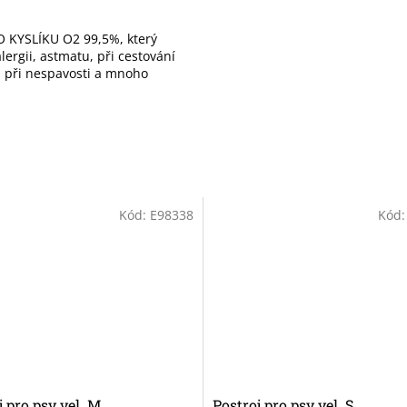
 KYSLÍKU O2 99,5%, který
ergii, astmatu, při cestování
), při nespavosti a mnoho
Kód:
E98338
Kód
j pro psy vel. M
Postroj pro psy vel. S