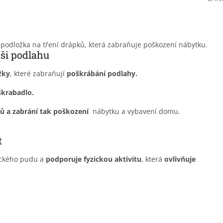
á podložka na tření drápků, která zabraňuje poškození nábytku.
aši podlahu
žky
, které zabraňují
poškrábání podlahy.
škrabadlo.
ků a zabrání tak poškození
nábytku a vybavení domu.
t
eckého pudu a
podporuje fyzickou aktivitu
, která
ovlivňuje