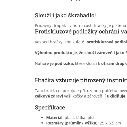
Slouží i jako škrabadlo!
Přídavný drapák - v horní části hračky je plstěn
Protiskluzové podložky ochrání v
Vespod hračky jsou kulaté
protiskluzové podlo
Výhodou produktu je, že slouží zároveň i jako 
Nahoře
je podložka,
která slouží k
otírání dráp
Hračka vzbuzuje přirozený instink
Tato hračka uspokojuje přirozenou potřebu lov
celkové zdraví
vaší kočky a zároveň jí
uklidňuje.
Specifikace
Materiál:
plast, látka, plsť
Rozměry (průměr / výška):
25 x 6,5 cm