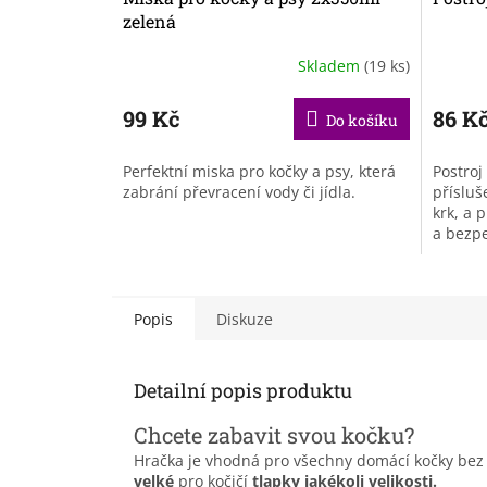
zelená
Skladem
(19 ks)
99 Kč
86 K
Do košíku
Perfektní miska pro kočky a psy, která
Postroj
zabrání převracení vody či jídla.
přísluš
krk, a 
a bezpe
snadno 
Popis
Diskuze
Detailní popis produktu
Chcete zabavit svou kočku?
Hračka je vhodná pro všechny domácí kočky bez o
velké
pro kočičí
tlapky jakékoli velikosti.