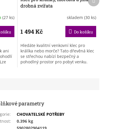
produkt
drobná zvířata
m
(27 ks)
skladem
(30 ks)
1 494 Kč
košíku
Do košíku
Hledáte kvalitní venkovní klec pro
k ani
králíka nebo morče? Tato dřevěná klec
pohodlí
se střechou nabízí bezpečný a
Lze
pohodlný prostor pro pobyt venku.
e...
Pevná konstrukce, kovové pletivo a...
lňkové parametry
gorie
:
CHOVATELSKÉ POTŘEBY
tnost
:
0.396 kg
:
5902802904119