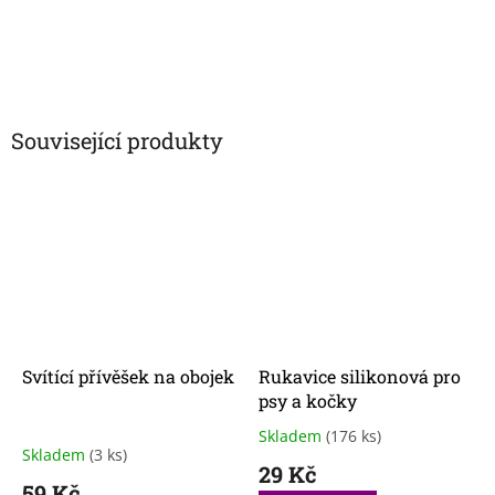
Související produkty
Svítící přívěšek na obojek
Rukavice silikonová pro
psy a kočky
Skladem
(176 ks)
Průměrné
Skladem
(3 ks)
hodnocení
29 Kč
produktu
59 Kč