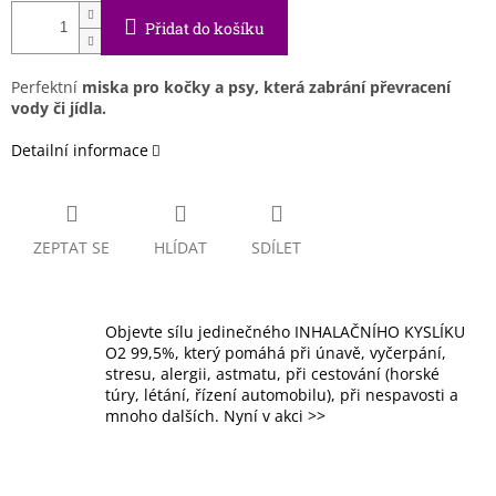
Přidat do košíku
Perfektní
miska pro kočky a psy, která zabrání převracení
vody či jídla.
Detailní informace
ZEPTAT SE
HLÍDAT
SDÍLET
Objevte sílu jedinečného INHALAČNÍHO KYSLÍKU
O2 99,5%, který pomáhá při únavě, vyčerpání,
stresu, alergii, astmatu, při cestování (horské
túry, létání, řízení automobilu), při nespavosti a
mnoho dalších. Nyní v akci >>