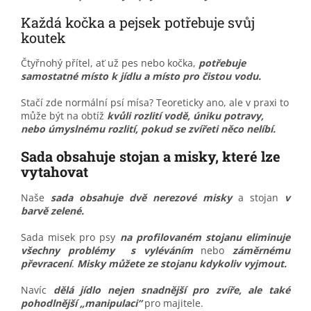
Každá kočka a pejsek potřebuje svůj
koutek
Čtyřnohý přítel, ať už pes nebo kočka,
potřebuje
samostatné místo k jídlu a místo pro čistou vodu.
Stačí zde normální psí mísa? Teoreticky ano, ale v praxi to
může být na obtíž
kvůli rozlití vodě, úniku potravy,
nebo úmyslnému rozlití, pokud se zvířeti něco nelíbí.
Sada obsahuje stojan a misky, které lze
vytahovat
Naše
sada obsahuje dvě nerezové misky
a stojan
v
barvě zelené.
Sada misek pro psy
na profilovaném stojanu eliminuje
všechny problémy s vyléváním
nebo
záměrnému
převracení
.
Misky můžete ze stojanu kdykoliv vyjmout.
Navíc
dělá jídlo nejen snadnější pro zvíře, ale také
pohodlnější „manipulaci“
pro majitele.