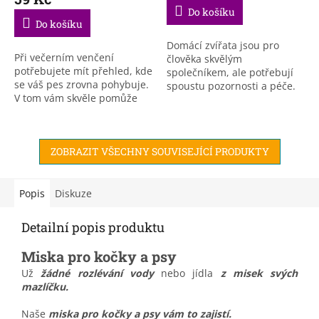
je
Do košíku
4,5
Do košíku
z
5
Domácí zvířata jsou pro
Při večerním venčení
hvězdiček.
člověka skvělým
potřebujete mít přehled, kde
společníkem, ale potřebují
se váš pes zrovna pohybuje.
spoustu pozornosti a péče.
V tom vám skvěle pomůže
Taková rukavice pro česání
tento...
srsti a odstranění volných
chlupů je nepostradatelným
a...
ZOBRAZIT VŠECHNY SOUVISEJÍCÍ PRODUKTY
Popis
Diskuze
Detailní popis produktu
Miska pro kočky a psy
Už
žádné rozlévání vody
nebo jídla
z misek svých
mazlíčku.
Naše
miska pro kočky a psy vám to zajistí.