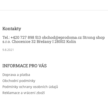
Z
á
p
a
Kontakty
t
Tel.: +420 727 898 513 obchod@eprodoma.cz Strong shop
í
s.r.o. Chocenice 32 Břežany I 28002 Kolín
9.8.2021
INFORMACE PRO VÁS
Doprava a platba
Obchodní podmínky
Podmínky ochrany osobních údajů
Reklamace a vrácení zboží