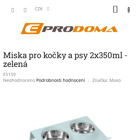
Přejít
NÁKU
na
CZK
obsah
KOŠÍK
Miska pro kočky a psy 2x350ml -
zelená
E5159
Průměrné
Neohodnoceno
Podrobnosti hodnocení
Značka:
Maxo
hodnocení
produktu
je
0,0
z
5
hvězdiček.