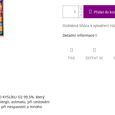
Přidat do ko
Ozdobná šňůra k vytváření rů
Detailní informace
TISK
ZEPTAT SE
 KYSLÍKU O2 99,5%, který
ergii, astmatu, při cestování
), při nespavosti a mnoho