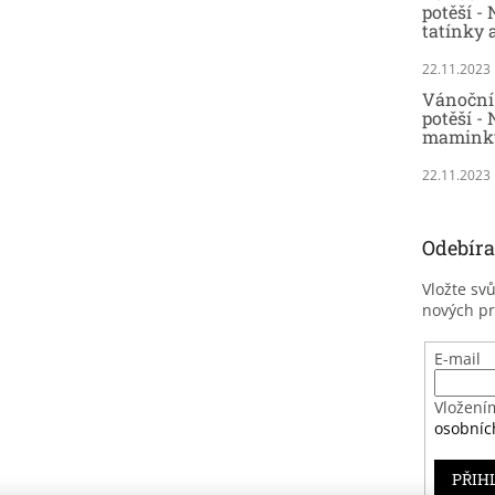
potěší -
tatínky 
22.11.2023
Vánoční 
potěší - 
maminky
22.11.2023
Odebíra
Vložte sv
nových p
E-mail
Vložení
osobníc
PŘIH