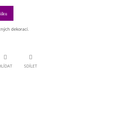
šíku
zných dekorací.
HLÍDAT
SDÍLET