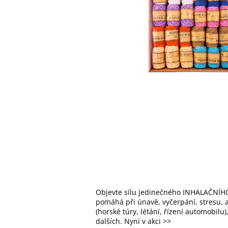
Objevte sílu jedinečného INHALAČNÍHO
pomáhá při únavě, vyčerpání, stresu, al
(horské túry, létání, řízení automobilu
dalších. Nyní v akci >>