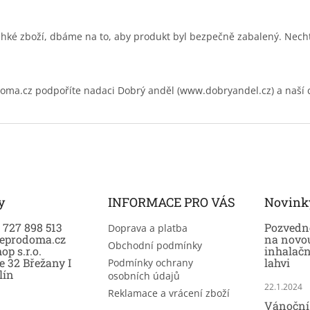
hké zboží, dbáme na to, aby produkt byl bezpečně zabalený. Necht
.cz podpoříte nadaci Dobrý anděl (www.dobryandel.cz) a naší 
y
INFORMACE PRO VÁS
Novink
0 727 898 513
Pozvedně
Doprava a platba
eprodoma.cz
na novo
Obchodní podmínky
op s.r.o.
inhalač
e 32 Břežany I
lahvi
Podmínky ochrany
lín
osobních údajů
22.1.2024
Reklamace a vrácení zboží
Vánoční 