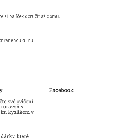
e si balíček doručit až domů.
chráněnou dílnu.
y
Facebook
te své cvičení
u úroveň s
ním kyslíkem v
dárky, které