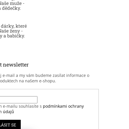
 Naše muže -
a dědečky.
dárky, které
Naše ženy -
 a babičky.
t newsletter
ůj e-mail a my vám budeme zasílat informace o
roduktech na našem e-shopu.
m e-mailu souhlasíte s
podmínkami ochrany
h údajů
LÁSIT SE