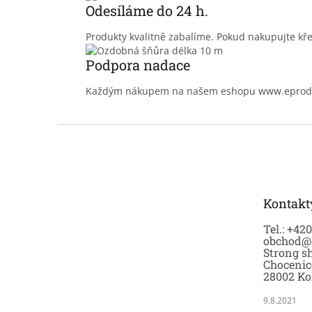
Odesíláme do 24 h.
Produkty kvalitně zabalíme. Pokud nakupujte kře
Podpora nadace
Každým nákupem na našem eshopu www.eprodoma
Z
á
p
a
t
Kontakt
í
Tel.: +42
obchod@
Strong sh
Chocenic
28002 Ko
9.8.2021