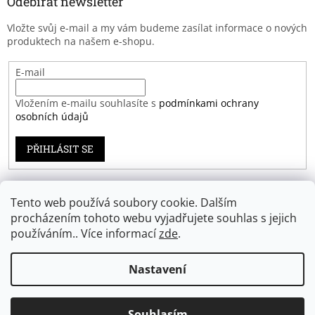
Odebírat newsletter
Vložte svůj e-mail a my vám budeme zasílat informace o nových
produktech na našem e-shopu.
E-mail
Vložením e-mailu souhlasíte s
podmínkami ochrany
osobních údajů
PŘIHLÁSIT SE
Tento web používá soubory cookie. Dalším
Záruka spokojenosti
procházením tohoto webu vyjadřujete souhlas s jejich
používáním.. Více informací
zde
.
Nastavení
Vytvořil Shoptet
Souhlasím