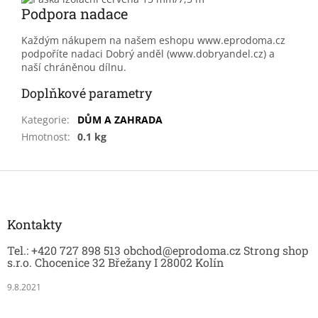
Podpora nadace
Každým nákupem na našem eshopu www.eprodoma.cz
podpoříte nadaci Dobrý anděl (www.dobryandel.cz) a
naší chráněnou dílnu.
Doplňkové parametry
Kategorie
:
DŮM A ZAHRADA
Hmotnost
:
0.1 kg
Z
á
p
a
Kontakty
t
Tel.: +420 727 898 513 obchod@eprodoma.cz Strong shop
í
s.r.o. Chocenice 32 Břežany I 28002 Kolín
9.8.2021