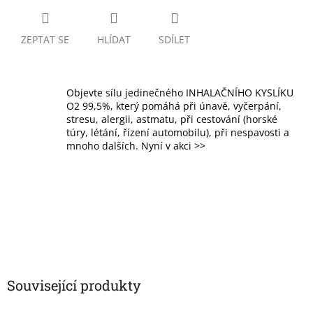
ZEPTAT SE
HLÍDAT
SDÍLET
Objevte sílu jedinečného INHALAČNÍHO KYSLÍKU
O2 99,5%, který pomáhá při únavě, vyčerpání,
stresu, alergii, astmatu, při cestování (horské
túry, létání, řízení automobilu), při nespavosti a
mnoho dalších. Nyní v akci >>
Související produkty