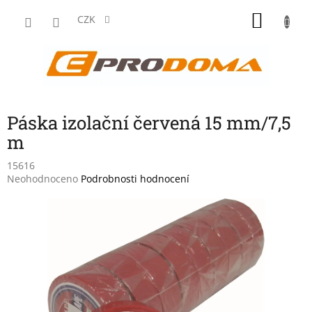
Přejít
NÁKU
na
CZK
obsah
KOŠÍK
Páska izolační červená 15 mm/7,5
m
15616
Průměrné
Neohodnoceno
Podrobnosti hodnocení
hodnocení
produktu
je
0,0
z
5
hvězdiček.