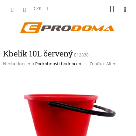
Přejít
NÁKU
na
CZK
obsah
KOŠÍK
Kbelík 10L červený
E12838
Průměrné
Neohodnoceno
Podrobnosti hodnocení
Značka:
Allen
hodnocení
produktu
je
0,0
z
5
hvězdiček.