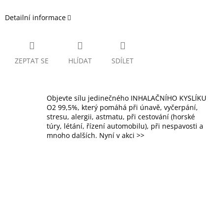
Detailní informace
ZEPTAT SE
HLÍDAT
SDÍLET
Objevte sílu jedinečného INHALAČNÍHO KYSLÍKU
O2 99,5%, který pomáhá při únavě, vyčerpání,
stresu, alergii, astmatu, při cestování (horské
túry, létání, řízení automobilu), při nespavosti a
mnoho dalších. Nyní v akci >>