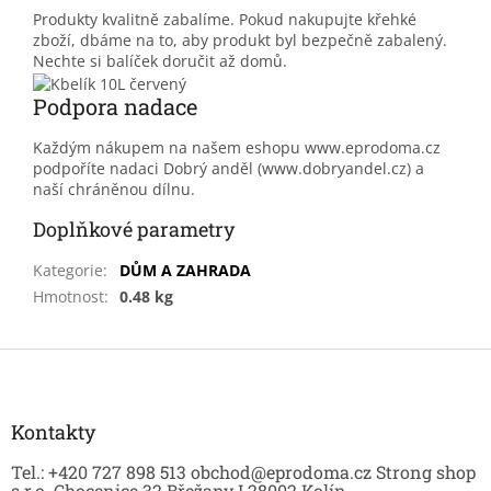
Produkty kvalitně zabalíme. Pokud nakupujte křehké
zboží, dbáme na to, aby produkt byl bezpečně zabalený.
Nechte si balíček doručit až domů.
Podpora nadace
Každým nákupem na našem eshopu www.eprodoma.cz
podpoříte nadaci Dobrý anděl (www.dobryandel.cz) a
naší chráněnou dílnu.
Doplňkové parametry
Kategorie
:
DŮM A ZAHRADA
Hmotnost
:
0.48 kg
Z
á
p
a
Kontakty
t
Tel.: +420 727 898 513 obchod@eprodoma.cz Strong shop
í
s.r.o. Chocenice 32 Břežany I 28002 Kolín