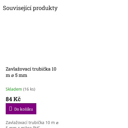
Související produkty
Zavlažovací trubička 10
m ⌀ 5 mm
Skladem
(16 ks)
84 Kč
Do košíku
Zavlažovací trubička 10 m ⌀
5 mm z mikro PVC.