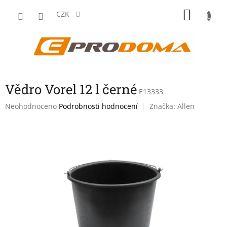
Přejít
NÁKU
na
CZK
obsah
KOŠÍK
Vědro Vorel 12 l černé
E13333
Průměrné
Neohodnoceno
Podrobnosti hodnocení
Značka:
Allen
hodnocení
produktu
je
0,0
z
5
hvězdiček.