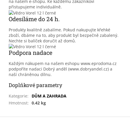
na našem e-shopu. Ke každému zákazníkovi
přistupujeme individuálně.
Odesíláme do 24 h.
Produkty kvalitně zabalíme. Pokud nakupujte křehké
zboží, dbáme na to, aby produkt byl bezpečně zabalený.
Nechte si balíček doručit až domů.
Podpora nadace
Každým nákupem na našem eshopu www.eprodoma.cz
podpoříte nadaci Dobrý anděl (www.dobryandel.cz) a
naší chráněnou dílnu.
Doplňkové parametry
Kategorie
:
DŮM A ZAHRADA
Hmotnost
:
0.42 kg
Z
á