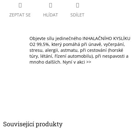
ZEPTAT SE
HLÍDAT
SDÍLET
Objevte sílu jedinečného INHALAČNÍHO KYSLÍKU
O2 99,5%, který pomáhá při únavě, vyčerpání,
stresu, alergii, astmatu, při cestování (horské
túry, létání, řízení automobilu), při nespavosti a
mnoho dalších. Nyní v akci >>
Související produkty