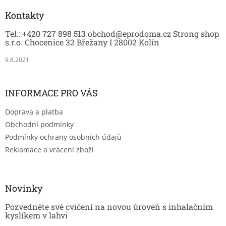
p
a
Kontakty
t
Tel.: +420 727 898 513 obchod@eprodoma.cz Strong shop
í
s.r.o. Chocenice 32 Břežany I 28002 Kolín
9.8.2021
INFORMACE PRO VÁS
Doprava a platba
Obchodní podmínky
Podmínky ochrany osobních údajů
Reklamace a vrácení zboží
Novinky
Pozvedněte své cvičení na novou úroveň s inhalačním
kyslíkem v lahvi