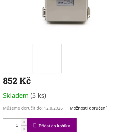
852 Kč
Měrná
Skladem
(5 ks)
cena:
Můžeme doručit do:
12.8.2026
Možnosti doručení
Přidat do košíku