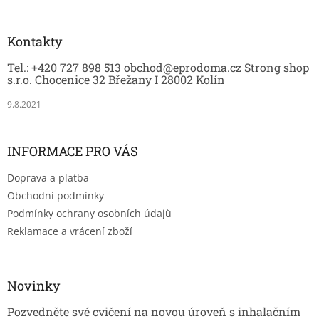
á
p
a
Kontakty
t
Tel.: +420 727 898 513 obchod@eprodoma.cz Strong shop
í
s.r.o. Chocenice 32 Břežany I 28002 Kolín
9.8.2021
INFORMACE PRO VÁS
Doprava a platba
Obchodní podmínky
Podmínky ochrany osobních údajů
Reklamace a vrácení zboží
Novinky
Pozvedněte své cvičení na novou úroveň s inhalačním