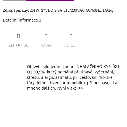
Zdroj: spínaný; 251W; 27VDC; 9,3A; 115/230VAC; 50/60Hz, 1,56kg.
Detailní informace
ZEPTAT SE
HLÍDAT
SDÍLET
Objevte sílu jedinečného INHALAČNÍHO KYSLÍKU
O2 99,5%, který pomáhá při únavě, vyčerpání,
stresu, alergii, astmatu, při cestování (horské
túry, létání, řízení automobilu), při nespavosti a
mnoho dalších. Nyní v akci >>