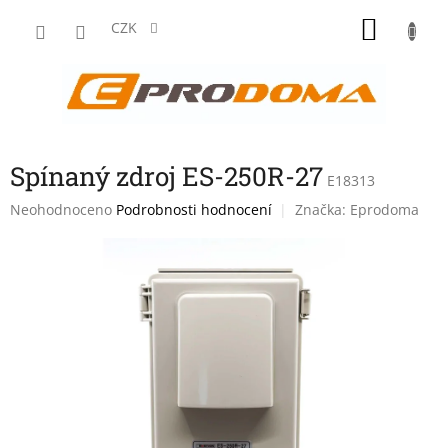
Přejít
NÁKU
na
CZK
obsah
KOŠÍK
Spínaný zdroj ES-250R-27
E18313
Průměrné
Neohodnoceno
Podrobnosti hodnocení
Značka:
Eprodoma
hodnocení
produktu
je
0,0
z
5
hvězdiček.