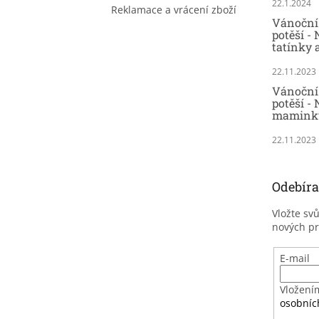
22.1.2024
Reklamace a vrácení zboží
Vánoční 
potěší -
tatínky 
22.11.2023
Vánoční 
potěší - 
maminky
22.11.2023
Odebíra
Vložte sv
nových p
E-mail
Vložení
osobníc