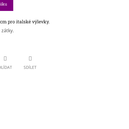
šíku
cm pro italské výlevky.
 zátky.
HLÍDAT
SDÍLET