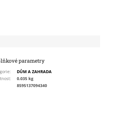
lňkové parametry
gorie
:
DŮM A ZAHRADA
tnost
:
0.035 kg
:
8595137094340