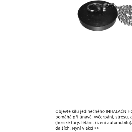
Objevte sílu jedinečného INHALAČNÍHO
pomáhá při únavě, vyčerpání, stresu, al
(horské túry, létání, řízení automobilu
dalších. Nyní v akci >>