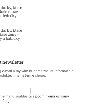
dárky, které
 Naše muže -
a dědečky.
dárky, které
Naše ženy -
 a babičky.
t newsletter
ůj e-mail a my vám budeme zasílat informace o
roduktech na našem e-shopu.
m e-mailu souhlasíte s
podmínkami ochrany
h údajů