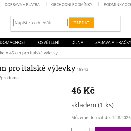
DOPRAVA A PLATBA
OBCHODNÍ PODMÍNKY
PODMÍNKY OC
HLEDAT
DOMÁCNOST
OSVĚTLENÍ
DÍLNA
ZÁBAVA A HRAČK
kem 45 cm pro italské výlevky
m pro italské výlevky
18943
Eprodoma
46 Kč
Měrná
skladem
(1 ks)
cena:
Můžeme doručit do:
12.8.2026