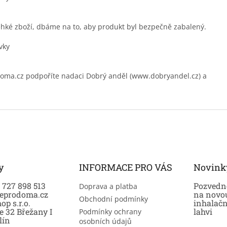
ehké zboží, dbáme na to, aby produkt byl bezpečně zabalený.
.cz podpoříte nadaci Dobrý anděl (www.dobryandel.cz) a
y
INFORMACE PRO VÁS
Novink
0 727 898 513
Pozvedně
Doprava a platba
eprodoma.cz
na novo
Obchodní podmínky
op s.r.o.
inhalač
e 32 Břežany I
lahvi
Podmínky ochrany
lín
osobních údajů