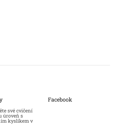
y
Facebook
te své cvičení
u úroveň s
ním kyslíkem v