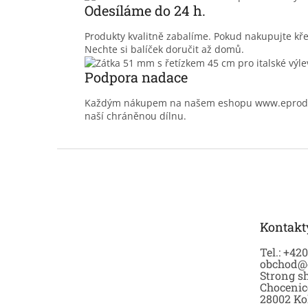
Odesíláme do 24 h.
Produkty kvalitně zabalíme. Pokud nakupujte kř
Nechte si balíček doručit až domů.
Podpora nadace
Každým nákupem na našem eshopu www.eprodoma
naší chráněnou dílnu.
Z
á
p
a
t
Kontakt
í
Tel.: +42
obchod@
Strong sh
Chocenic
28002 Ko