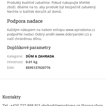
Produkty kvalitně zabalíme. Pokud nakupujte křehké
zboží, dbáme na to, aby produkt byl bezpečně zabalený.
Nechte si balíček doručit až domů.
Podpora nadace
Každým nákupem na našem eshopu www.eprodoma.cz
podpoříte nadaci Dobrý anděl (www.dobryandel.cz) a
naší chráněnou dílnu.
Doplňkové parametry
Kategorie
:
DŮM A ZAHRADA
Hmotnost
:
0.01 kg
EAN
:
8595137020776
Z
á
p
a
Kontakty
t
Tel.: +420 727 898 513 obchod@eprodoma.cz Strong shop