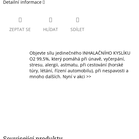
Detailní informace
ZEPTAT SE
HLÍDAT
SDÍLET
Objevte sílu jedinečného INHALAČNÍHO KYSLÍKU
O2 99,5%, který pomáhá při únavě, vyčerpání,
stresu, alergii, astmatu, při cestování (horské
túry, létání, řízení automobilu), při nespavosti a
mnoho dalších. Nyní v akci >>
Související produkty