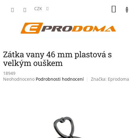
Přejít
NÁKU
na
CZK
obsah
KOŠÍK
Zátka vany 46 mm plastová s
velkým ouškem
18949
Průměrné
Neohodnoceno
Podrobnosti hodnocení
Značka:
Eprodoma
hodnocení
produktu
je
0,0
z
5
hvězdiček.