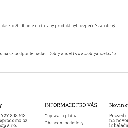
ehké zboží, dbáme na to, aby produkt byl bezpečně zabalený.
.cz podpoříte nadaci Dobrý anděl (www.dobryandel.cz) a
y
INFORMACE PRO VÁS
Novink
0 727 898 513
Pozvedně
Doprava a platba
eprodoma.cz
na novo
Obchodní podmínky
op s.r.o.
inhalač