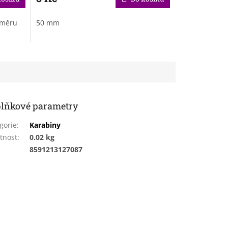
ůměru
50 mm
lňkové parametry
gorie
:
Karabiny
tnost
:
0.02 kg
:
8591213127087