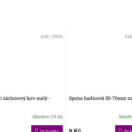
Kód:
19935
Kó
c záclonový kov malý -
Spona hadicová 50-70mm n
Skladem
(19 ks)
Sklad
9 Kč
Do košíku
Do 