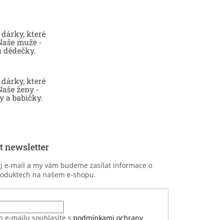
dárky, které
 Naše muže -
a dědečky.
dárky, které
Naše ženy -
 a babičky.
t newsletter
ůj e-mail a my vám budeme zasílat informace o
roduktech na našem e-shopu.
m e-mailu souhlasíte s
podmínkami ochrany