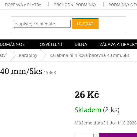
DOPRAVA A PLATBA
OBCHODNÍ PODMÍNKY
PODMÍNKY OC
HLEDAT
DOMÁCNOST
OSVĚTLENÍ
DÍLNA
ZÁBAVA A HRAČK
ství
Karabiny
Karabina hliníková barevná 40 mm/5ks
á 40 mm/5ks
19368
26 Kč
Měrná
Skladem
(2 ks)
cena:
Můžeme doručit do:
11.8.2026