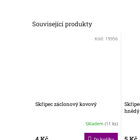
Související produkty
Kód:
19956
Skřipec záclonový kovový
Skřipe
hnědý
Skladem
(11 ks)
4 Kč
5 Kč
Do košíku