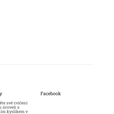
y
Facebook
te své cvičení
u úroveň s
ním kyslíkem v