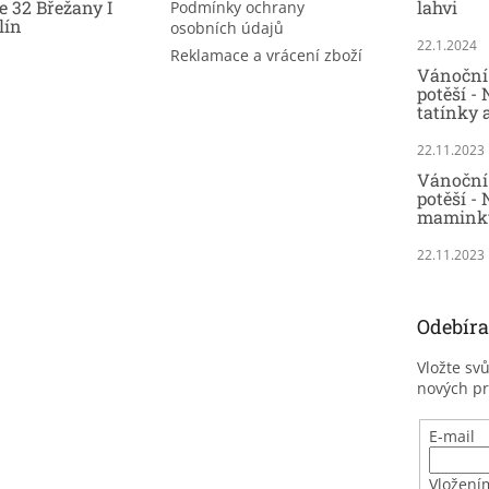
e 32 Břežany I
lahvi
Podmínky ochrany
lín
osobních údajů
22.1.2024
Reklamace a vrácení zboží
Vánoční 
potěší -
tatínky 
22.11.2023
Vánoční 
potěší - 
maminky
22.11.2023
Odebíra
Vložte sv
nových p
E-mail
Vložení