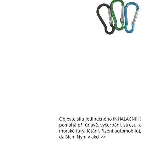
Objevte sílu jedinečného INHALAČNÍHO
pomáhá při únavě, vyčerpání, stresu, al
(horské túry, létání, řízení automobilu
dalších. Nyní v akci >>