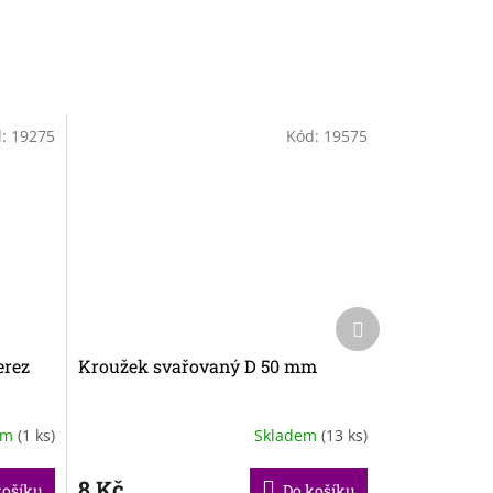
d:
19275
Kód:
19575
Další
produkt
erez
Kroužek svařovaný D 50 mm
em
(1 ks)
Skladem
(13 ks)
8 Kč
košíku
Do košíku