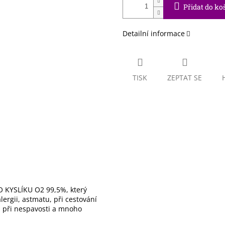
Přidat do ko
Detailní informace
TISK
ZEPTAT SE
 KYSLÍKU O2 99,5%, který
ergii, astmatu, při cestování
), při nespavosti a mnoho