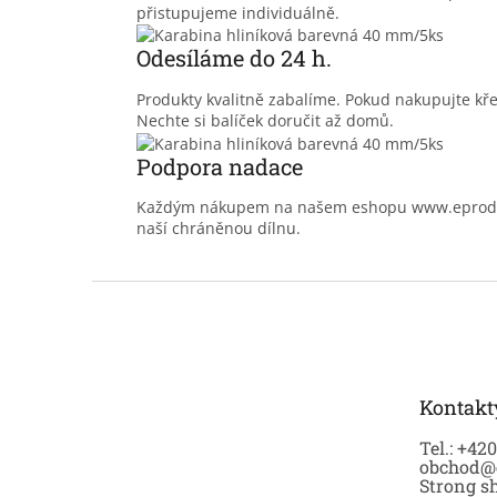
přistupujeme individuálně.
Odesíláme do 24 h.
Produkty kvalitně zabalíme. Pokud nakupujte kř
Nechte si balíček doručit až domů.
Podpora nadace
Každým nákupem na našem eshopu www.eprodoma
naší chráněnou dílnu.
Z
á
p
a
t
Kontakt
í
Tel.: +42
obchod@
Strong sh