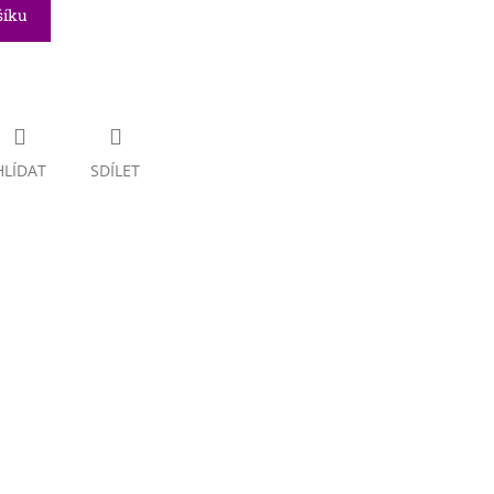
šíku
HLÍDAT
SDÍLET