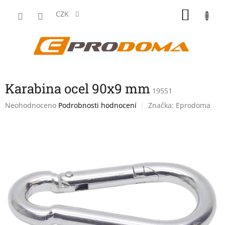
Přejít
NÁKU
na
CZK
obsah
KOŠÍK
Karabina ocel 90x9 mm
19551
Průměrné
Neohodnoceno
Podrobnosti hodnocení
Značka:
Eprodoma
hodnocení
produktu
je
0,0
z
5
hvězdiček.