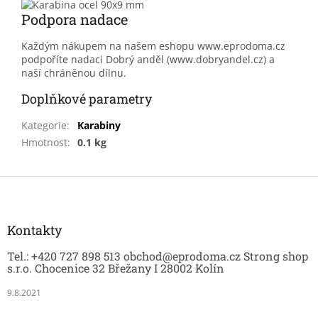
Podpora nadace
Každým nákupem na našem eshopu www.eprodoma.cz
podpoříte nadaci Dobrý anděl (www.dobryandel.cz) a
naší chráněnou dílnu.
Doplňkové parametry
Kategorie
:
Karabiny
Hmotnost
:
0.1 kg
Z
á
p
a
Kontakty
t
Tel.: +420 727 898 513 obchod@eprodoma.cz Strong shop
í
s.r.o. Chocenice 32 Břežany I 28002 Kolín
9.8.2021