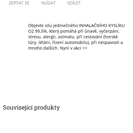
ZEPTAT SE
HLÍDAT
SDÍLET
Objevte sílu jedinečného INHALAČNÍHO KYSLÍKU
O2 99,5%, který pomáhá při únavě, vyčerpání,
stresu, alergii, astmatu, při cestování (horské
túry, létání, řízení automobilu), při nespavosti a
mnoho dalších. Nyní v akci >>
Související produkty