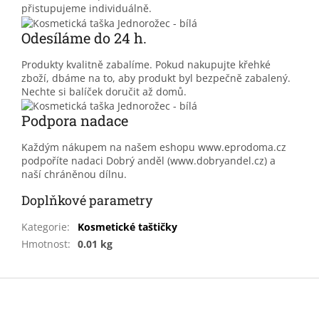
přistupujeme individuálně.
Odesíláme do 24 h.
Produkty kvalitně zabalíme. Pokud nakupujte křehké
zboží, dbáme na to, aby produkt byl bezpečně zabalený.
Nechte si balíček doručit až domů.
Podpora nadace
Každým nákupem na našem eshopu www.eprodoma.cz
podpoříte nadaci Dobrý anděl (www.dobryandel.cz) a
naší chráněnou dílnu.
Doplňkové parametry
Kategorie
:
Kosmetické taštičky
Hmotnost
:
0.01 kg
Z
á
p