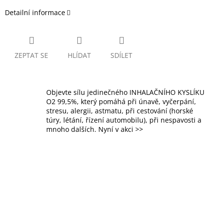
Detailní informace
ZEPTAT SE
HLÍDAT
SDÍLET
Objevte sílu jedinečného INHALAČNÍHO KYSLÍKU
O2 99,5%, který pomáhá při únavě, vyčerpání,
stresu, alergii, astmatu, při cestování (horské
túry, létání, řízení automobilu), při nespavosti a
mnoho dalších. Nyní v akci >>