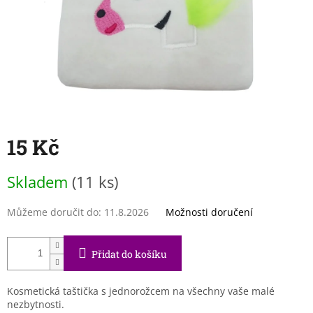
15 Kč
Měrná
Skladem
(11 ks)
cena:
Můžeme doručit do:
11.8.2026
Možnosti doručení
Přidat do košíku
Kosmetická taštička s jednorožcem na všechny vaše malé
nezbytnosti.