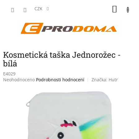
Přejít
NÁKU
na
CZK
obsah
KOŠÍK
Kosmetická taška Jednorožec -
bílá
E4029
Průměrné
Neohodnoceno
Podrobnosti hodnocení
Značka:
Hutr
hodnocení
produktu
je
0,0
z
5
hvězdiček.