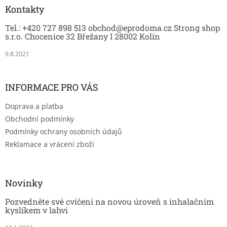
a
Kontakty
t
Tel.: +420 727 898 513 obchod@eprodoma.cz Strong shop
í
s.r.o. Chocenice 32 Břežany I 28002 Kolín
9.8.2021
INFORMACE PRO VÁS
Doprava a platba
Obchodní podmínky
Podmínky ochrany osobních údajů
Reklamace a vrácení zboží
Novinky
Pozvedněte své cvičení na novou úroveň s inhalačním
kyslíkem v lahvi