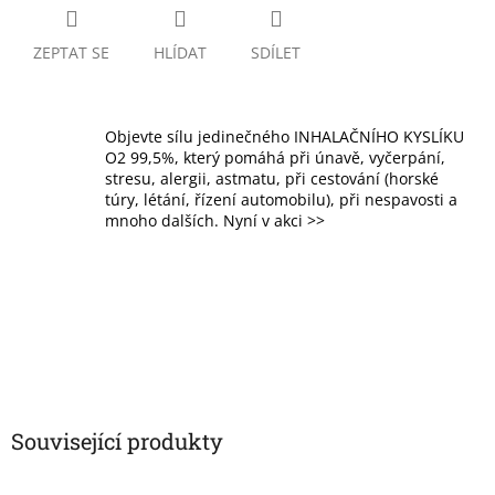
ZEPTAT SE
HLÍDAT
SDÍLET
Objevte sílu jedinečného INHALAČNÍHO KYSLÍKU
O2 99,5%, který pomáhá při únavě, vyčerpání,
stresu, alergii, astmatu, při cestování (horské
túry, létání, řízení automobilu), při nespavosti a
mnoho dalších. Nyní v akci >>
Související produkty