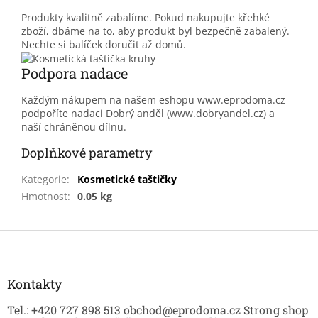
Produkty kvalitně zabalíme. Pokud nakupujte křehké
zboží, dbáme na to, aby produkt byl bezpečně zabalený.
Nechte si balíček doručit až domů.
Podpora nadace
Každým nákupem na našem eshopu www.eprodoma.cz
podpoříte nadaci Dobrý anděl (www.dobryandel.cz) a
naší chráněnou dílnu.
Doplňkové parametry
Kategorie
:
Kosmetické taštičky
Hmotnost
:
0.05 kg
Z
á
p
a
Kontakty
t
Tel.: +420 727 898 513 obchod@eprodoma.cz Strong shop
í