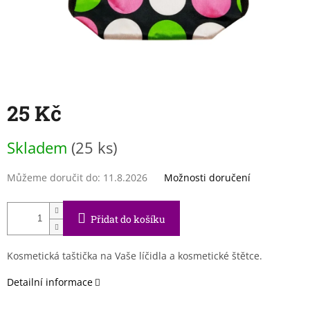
25 Kč
Měrná
Skladem
(25 ks)
cena:
Můžeme doručit do:
11.8.2026
Možnosti doručení
Přidat do košíku
Kosmetická taštička na Vaše líčidla a kosmetické štětce.
Detailní informace