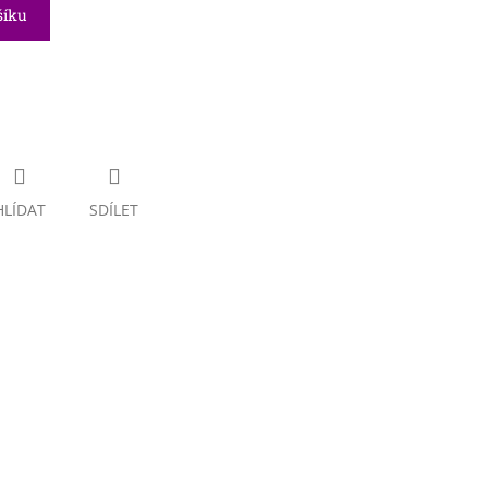
šíku
HLÍDAT
SDÍLET