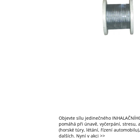
Objevte sílu jedinečného INHALAČNÍHO
pomáhá při únavě, vyčerpání, stresu, al
(horské túry, létání, řízení automobilu
dalších. Nyní v akci >>