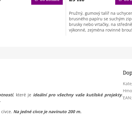
Pružný, gumový talíř na uchyce
brusného papíru se suchým zi
brusky nebo vrtačky, na středn
výkonné, zejména rovinné brou
Dop
Kate
Hmo
otností
, které je
ideální pro všechny vaše kutilské projekty
.
EAN
.
 cívce.
Na jedné cívce je navinuto 200 m.