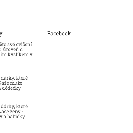
y
Facebook
te své cvičení
u úroveň s
ním kyslíkem v
dárky, které
 Naše muže -
a dědečky.
dárky, které
Naše ženy -
 a babičky.