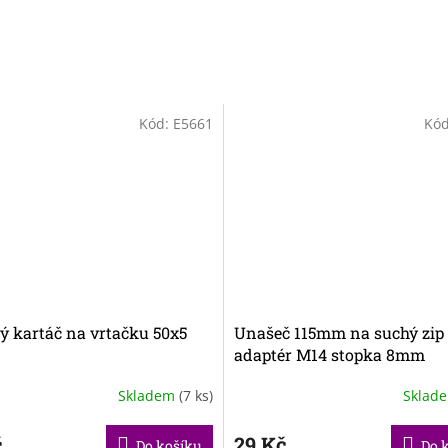
Kód:
E5661
Kó
ý kartáč na vrtačku 50x5
Unašeč 115mm na suchý zip
adaptér M14 stopka 8mm
Skladem
(7 ks)
Sklad
č
29 Kč
Do košíku
Do 