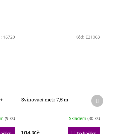
d:
16720
Kód:
E21063
Další
 +
Svinovací metr 7,5 m
produkt
em
(9 ks)
Skladem
(30 ks)
104 Kč
košíku
Do košíku