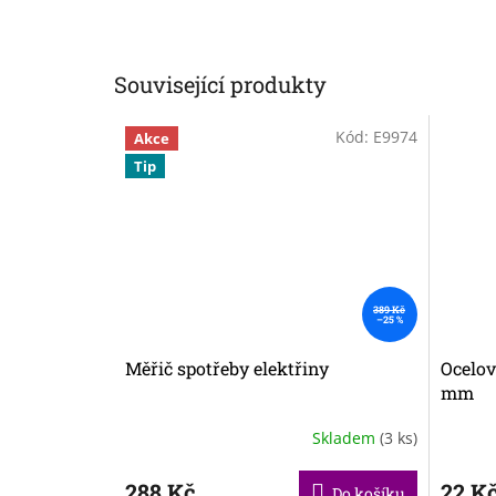
Související produkty
Kód:
E9974
Akce
Tip
389 Kč
–25 %
Měřič spotřeby elektřiny
Ocelov
mm
Skladem
(3 ks)
288 Kč
22 K
Do košíku