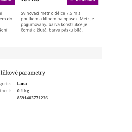
ní
Svinovací metr o délce 7,5 m s
pem do
poutkem a klipem na opasek. Metr je
ě
pogumovaný, barva konstrukce je
šení.
černá a žlutá, barva pásku bílá.
lňkové parametry
gorie
:
Lana
tnost
:
0.1 kg
:
8591403771236