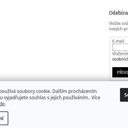
Odebíra
Vložte sv
nových p
E-mail
Vložení
osobníc
PŘIH
používá soubory cookie. Dalším procházením
S
 vyjadřujete souhlas s jejich používáním.. Více
Záruka spokojenosti
de
.
ní
zena.