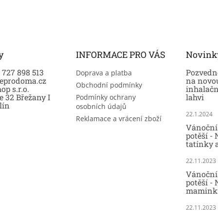
y
INFORMACE PRO VÁS
Novink
0 727 898 513
Pozvedně
Doprava a platba
eprodoma.cz
na novo
Obchodní podmínky
op s.r.o.
inhalač
e 32 Břežany I
lahvi
Podmínky ochrany
lín
osobních údajů
22.1.2024
Reklamace a vrácení zboží
Vánoční 
potěší -
tatínky 
22.11.2023
Vánoční 
potěší - 
maminky
22.11.2023