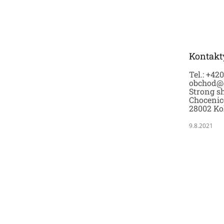
Z
á
p
a
t
Kontakt
í
Tel.: +42
obchod@
Strong sh
Chocenic
28002 Ko
9.8.2021