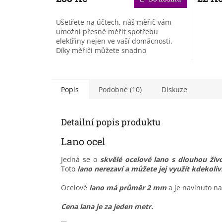
Ušetřete na účtech, náš měřič vám
umožní přesně měřit spotřebu
elektřiny nejen ve vaší domácnosti.
Díky měřiči můžete snadno
zkontrolovat, která zařízení
spotřebovávají nejvíce...
Popis
Podobné (10)
Diskuze
Detailní popis produktu
Lano ocel
Jedná se o
skvělé ocelové lano s dlouhou živ
Toto
lano nerezaví a můžete jej využít kdekoliv
Ocelové
lano má průměr 2 mm
a je navinuto na
Cena lana je za jeden metr.