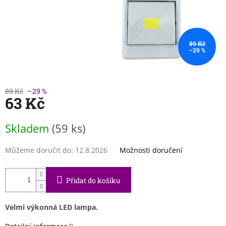
89 Kč
–29 %
89 Kč
–29 %
63 Kč
Měrná
Skladem
(59 ks)
cena:
Můžeme doručit do:
12.8.2026
Možnosti doručení
Přidat do košíku
Velmi výkonná LED lampa.