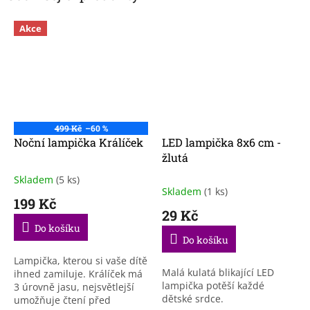
Akce
499 Kč
–60 %
Noční lampička Králíček
LED lampička 8x6 cm -
žlutá
Skladem
(5 ks)
Průměrné
Skladem
(1 ks)
hodnocení
199 Kč
produktu
29 Kč
je
Do košíku
4,7
Do košíku
z
5
Lampička, kterou si vaše dítě
Malá kulatá blikající LED
hvězdiček.
ihned zamiluje. Králíček má
lampička potěší každé
3 úrovně jasu, nejsvětlejší
dětské srdce.
umožňuje čtení před