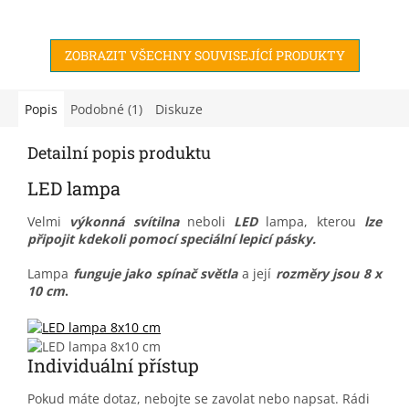
spaním, zatímco u
nejtmavšího se bude krásně
usínat.
ZOBRAZIT VŠECHNY SOUVISEJÍCÍ PRODUKTY
Popis
Podobné (1)
Diskuze
Detailní popis produktu
LED lampa
Velmi
výkonná svítilna
neboli
LED
lampa, kterou
lze
připojit kdekoli pomocí speciální lepicí pásky.
Lampa
funguje jako spínač světla
a její
rozměry jsou 8 x
10 cm
.
Individuální přístup
Pokud máte dotaz, nebojte se zavolat nebo napsat. Rádi