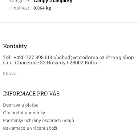
Kategorie
:
Lampy a lampičky
Hmotnost
:
0.064 kg
Z
á
p
a
Kontakty
t
Tel.: +420 727 898 513 obchod@eprodoma.cz Strong shop
í
s.r.o. Chocenice 32 Břežany I 28002 Kolín
9.8.2021
INFORMACE PRO VÁS
Doprava a platba
Obchodní podmínky
Podmínky ochrany osobních údajů
Reklamace a vrácení zboží