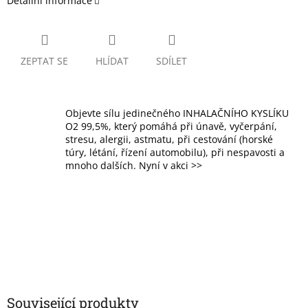
Detailní informace
ZEPTAT SE
HLÍDAT
SDÍLET
Objevte sílu jedinečného INHALAČNÍHO KYSLÍKU
O2 99,5%, který pomáhá při únavě, vyčerpání,
stresu, alergii, astmatu, při cestování (horské
túry, létání, řízení automobilu), při nespavosti a
mnoho dalších. Nyní v akci >>
Související produkty