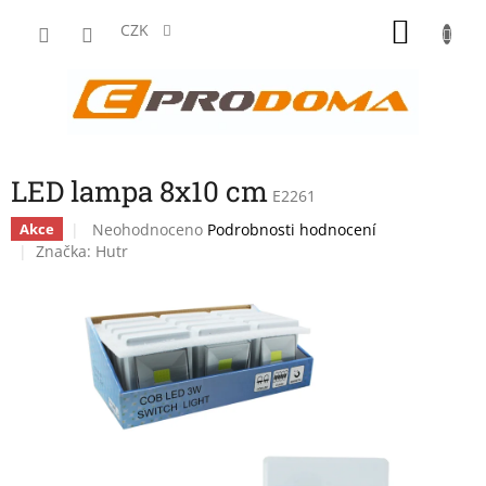
Přejít
NÁKU
na
CZK
obsah
KOŠÍK
LED lampa 8x10 cm
E2261
Průměrné
Neohodnoceno
Podrobnosti hodnocení
Akce
hodnocení
Značka:
Hutr
produktu
je
0,0
z
5
hvězdiček.